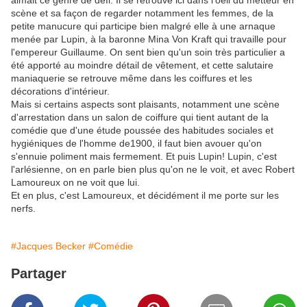
aimait ce genre de défi. Il se retrouve ici dans l'oeil du metteur en
scène et sa façon de regarder notamment les femmes, de la
petite manucure qui participe bien malgré elle à une arnaque
menée par Lupin, à la baronne Mina Von Kraft qui travaille pour
l'empereur Guillaume. On sent bien qu'un soin très particulier a
été apporté au moindre détail de vêtement, et cette salutaire
maniaquerie se retrouve même dans les coiffures et les
décorations d'intérieur.
Mais si certains aspects sont plaisants, notamment une scène
d'arrestation dans un salon de coiffure qui tient autant de la
comédie que d'une étude poussée des habitudes sociales et
hygiéniques de l'homme de1900, il faut bien avouer qu'on
s'ennuie poliment mais fermement. Et puis Lupin! Lupin, c'est
l'arlésienne, on en parle bien plus qu'on ne le voit, et avec Robert
Lamoureux on ne voit que lui.
Et en plus, c'est Lamoureux, et décidément il me porte sur les
nerfs.
#Jacques Becker
#Comédie
Partager