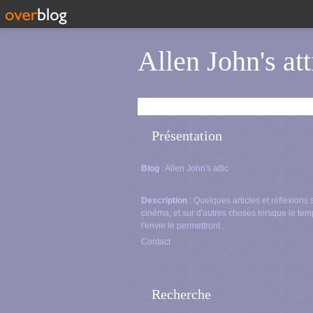
Allen John's att
Présentation
Blog
: Allen John's attic
Description
: Quelques articles et réflexions 
cinéma, et sur d'autres choses lorsque le tem
l'envie le permettront...
Contact
Recherche