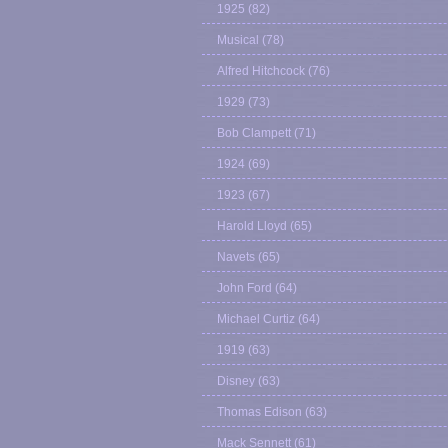
1925
(82)
Musical
(78)
Alfred Hitchcock
(76)
1929
(73)
Bob Clampett
(71)
1924
(69)
1923
(67)
Harold Lloyd
(65)
Navets
(65)
John Ford
(64)
Michael Curtiz
(64)
1919
(63)
Disney
(63)
Thomas Edison
(63)
Mack Sennett
(61)