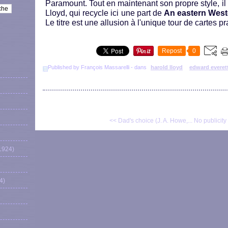
Paramount. Tout en maintenant son propre style, i
Lloyd, qui recycle ici une part de
An eastern West
Le titre est une allusion à l'unique tour de cartes pr
Repost
0
Published by François Massarelli
-
dans
harold lloyd
edward everet
<< Dad's choice (J. A. Howe,...
No publicity 
1924)
4)