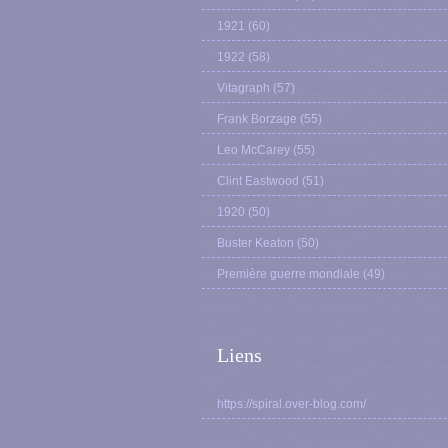
1921
(60)
1922
(58)
Vitagraph
(57)
Frank Borzage
(55)
Leo McCarey
(55)
Clint Eastwood
(51)
1920
(50)
Buster Keaton
(50)
Première guerre mondiale
(49)
Liens
https://spiral.over-blog.com/