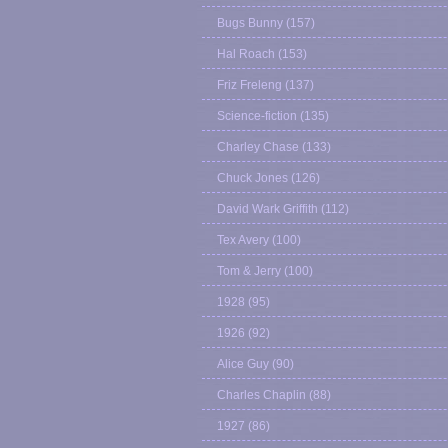
Bugs Bunny
(157)
Hal Roach
(153)
Friz Freleng
(137)
Science-fiction
(135)
Charley Chase
(133)
Chuck Jones
(126)
David Wark Griffith
(112)
Tex Avery
(100)
Tom & Jerry
(100)
1928
(95)
1926
(92)
Alice Guy
(90)
Charles Chaplin
(88)
1927
(86)