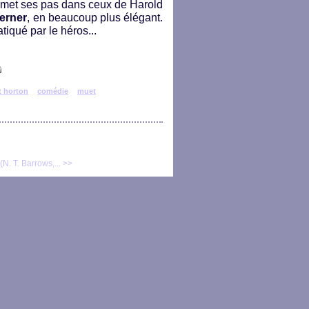
l met ses pas dans ceux de Harold
erner
, en beaucoup plus élégant.
atiqué par le héros...
t horton
comédie
muet
(N. T. Barrows,... >>