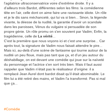
l'agitatrice ultraconservatrice voire d'extrême droite. Il y a
d'ailleurs trois Bardot, différentes selon les films: la comédienne
tête en l'air, celle dont on aime faire une ravissante idiote. Un rôle
et je le dis sans méchanceté, qui lui va si bien... Sinon, la légende
vivante, la déesse de la nudité, la garantie d'avoir un scandale
dans les paroisses, Vénus du vulgaire si persuadée de son
propre génie. Un rôle promu on s'en souvient par Vadim; Enfin, la
tragédienne, celle de
La vérité
...
C'est la première que nous voyons ici et c'est une surprise... Car
après tout, la signature de Vadim nous faisait attendre le pire...
Mais ici, au-delà d'une scène de fantasme qui tourne autour de la
nudité un peu floue, mais pas tant que ça, et d'un jeu autour du
déshabillage, on est devant une comédie qui joue sur la naïveté
du personnage et l'actrice s'en sort très bien. Mais il faut aussi
rappeler que Vadim n'était pas le réalisateur d'origine: il a
remplacé Jean Aurel dont bardot disait qu'il était abominable. Le
film lui a été retiré des mains, et Vadim l'a transformé. Pas si mal
que ça...
#Comédie