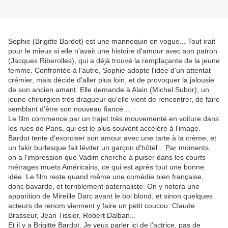
Sophie (Brigitte Bardot) est une mannequin en vogue... Tout irait
pour le mieux si elle n'avait une histoire d'amour avec son patron
(Jacques Riberolles), qui a déjà trouvé la remplaçante de la jeune
femme. Confrontée à l'autre, Sophie adopte l'idée d'un attentat
crémier, mais décide d'aller plus loin, et de provoquer la jalousie
de son ancien amant. Elle demande à Alain (Michel Subor), un
jeune chirurgien très dragueur qu'elle vient de rencontrer, de faire
semblant d'être son nouveau fiancé...
Le film commence par un trajet très mouvementé en voiture dans
les rues de Paris, qui est le plus souvent accéléré à l'image.
Bardot tente d'exorciser son amour avec une tarte à la crème, et
un fakir burlesque fait léviter un garçon d'hôtel... Par moments,
on a l'impression que Vadim cherche à puiser dans les courts
métrages muets Américains, ce qui est après tout une bonne
idée. Le film reste quand même une comédie bien française,
donc bavarde, et terriblement paternaliste. On y notera une
apparition de Mireille Darc avant le bol blond, et sinon quelques
acteurs de renom viennent y faire un petit coucou: Claude
Brasseur, Jean Tissier, Robert Dalban...
Et il y a Brigitte Bardot. Je veux parler ici de l'actrice, pas de