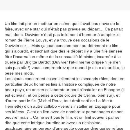
Un film fait par un metteur en scène qui n’avait pas envie de le
faire, avec une star qui n’était pas prévue au départ… Ca partait
mal, donc. Duvivier n’était pas tellement d’humeur à adapter le
roman de Pierre Louys, et y a trouvé des occasions de le
Duviviériser… Mais ça joue constamment au détriment du film,
qui s’alourdit, et sachant que dès le départ il y a une fille sensée
être l’incarnation même de la sensualité féminine, incarnée à la
truelle par Brigitte Bardot (Duvivier l’at-il même dirigée ? je n’en
suis pas sûr !) vous comprendrez que quand je dis « alourdit », je
pèse mes mots.
Les ajouts concernent essentiellement les seconds rôles, dont en
particulier deux hommes liés à l’histoire compliquée de notre
beau pays, un ancien collaborateur parti s’installer en Espagne (il
est écrivain, et on pense à cette ordure de Céline, bien sûr), et
d’autre part le fils (Michel Roux, tout droit sorti de La fête à
Henriette) d’un autre collabo «venu s’installer en Espagne pour
ses idées». C'est en lien avec de nombreux personnages de son
oeuvre, mais... Ca ne sert pas le film, et on finit souvent par se
dire que cette intrigue lourdingue avec un richissime
quadragénaire amoureux d’une petite gourgandine qui se refuse