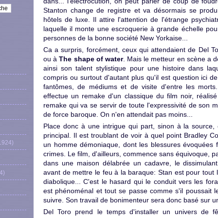
dans... l'électrocution, on peut parler de coup de fou
Stanton change de registre et va désormais se produi
hôtels de luxe. Il attire l'attention de l'étrange psychiat
laquelle il monte une escroquerie à grande échelle pou
personnes de la bonne société New Yorkaise...
Ca a surpris, forcément, ceux qui attendaient de Del T
ou à
The shape of water
. Mais le metteur en scène a d
ainsi son talent stylistique pour une histoire dans laqu
compris ou surtout d'autant plus qu'il est question ici 
fantômes, de médiums et de visite d'entre les morts..
effectue un remake d'un classique du film noir, réal
remake qui va se servir de toute l'expressivité de son 
de force baroque. On n'en attendait pas moins...
Place donc à une intrigue qui part, sinon à la source
principal. Il est troublant de voir à quel point Bradl
1924)
un homme démoniaque, dont les blessures évoquées fi
crimes. Le film, d'ailleurs, commence sans équivoque, 
dans une maison délabrée un cadavre, le dissimulant
avant de mettre le feu à la baraque: Stan est pour tout 
4)
diabolique... C'est le hasard qui le conduit vers les fo
est phénoménal et tout se passe comme s'il poussait le
suivre. Son travail de bonimenteur sera donc basé sur un 
Del Toro prend le temps d'installer un univers de fê