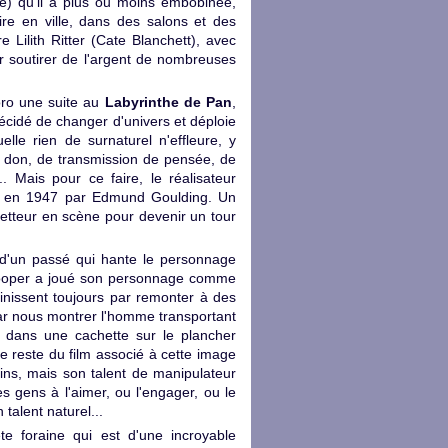
dre) qu'il a plus ou moins embobinée,
re en ville, dans des salons et des
re Lilith Ritter (Cate Blanchett), avec
r soutirer de l'argent de nombreuses
oro une suite au
Labyrinthe de Pan
,
écidé de changer d'univers et déploie
elle rien de surnaturel n'effleure, y
de don, de transmission de pensée, de
. Mais pour ce faire, le réalisateur
isé en 1947 par Edmund Goulding. Un
metteur en scène pour devenir un tour
, d'un passé qui hante le personnage
ey Cooper a joué son personnage comme
nissent toujours par remonter à des
par nous montrer l'homme transportant
 dans une cachette sur le plancher
le reste du film associé à cette image
rains, mais son talent de manipulateur
s gens à l'aimer, ou l'engager, ou le
talent naturel...
te foraine qui est d'une incroyable