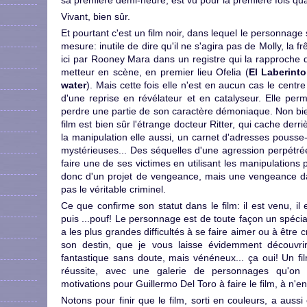
sa première demi-heure, est vu pour la première fois qua
Vivant, bien sûr.
Et pourtant c'est un film noir, dans lequel le personnag
mesure: inutile de dire qu'il ne s'agira pas de Molly, la fr
ici par Rooney Mara dans un registre qui la rapproche 
metteur en scène, en premier lieu Ofelia (
El Laberint
water
). Mais cette fois elle n'est en aucun cas le centre 
d'une reprise en révélateur et en catalyseur. Elle pe
perdre une partie de son caractère démoniaque. Non bie
film est bien sûr l'étrange docteur Ritter, qui cache de
la manipulation elle aussi, un carnet d'adresses pousse-
mystérieuses... Des séquelles d'une agression perpétré
faire une de ses victimes en utilisant les manipulations 
donc d'un projet de vengeance, mais une vengeance dan
pas le véritable criminel.
Ce que confirme son statut dans le film: il est venu, il
puis ...pouf! Le personnage est de toute façon un spécia
a les plus grandes difficultés à se faire aimer ou à être cr
son destin, que je vous laisse évidemment découvri
fantastique sans doute, mais vénéneux... ça oui! Un f
réussite, avec une galerie de personnages qu'on 
motivations pour Guillermo Del Toro à faire le film, à n'en
Notons pour finir que le film, sorti en couleurs, a auss