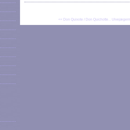
<< Don Quixote / Don Quichotte...
Ulvejægerne