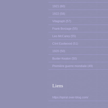
1921
(60)
1922
(58)
Vitagraph
(57)
Frank Borzage
(55)
Leo McCarey
(55)
Clint Eastwood
(51)
1920
(50)
Buster Keaton
(50)
Première guerre mondiale
(49)
Liens
https://spiral.over-blog.com/