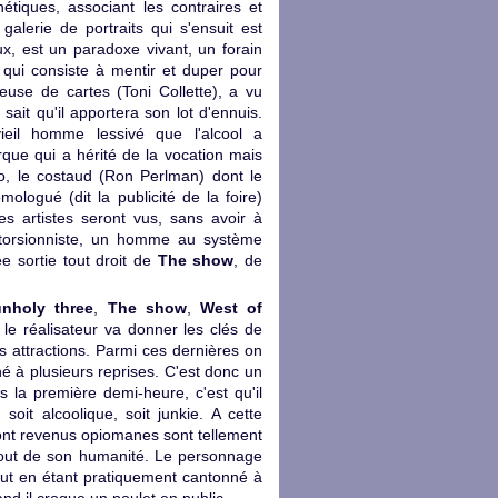
étiques, associant les contraires et
alerie de portraits qui s'ensuit est
ux, est un paradoxe vivant, un forain
 qui consiste à mentir et duper pour
euse de cartes (Toni Collette), a vu
sait qu'il apportera son lot d'ennuis.
eil homme lessivé que l'alcool a
rque qui a hérité de la vocation mais
o, le costaud (Ron Perlman) dont le
ologué (dit la publicité de la foire)
s artistes seront vus, sans avoir à
ntorsionniste, un homme au système
e sortie tout droit de
The show
, de
nholy three
,
The show
,
West of
, le réalisateur va donner les clés de
s attractions. Parmi ces dernières on
gné à plusieurs reprises. C'est donc un
 la première demi-heure, c'est qu'il
oit alcoolique, soit junkie. A cette
sont revenus opiomanes sont tellement
u bout de son humanité. Le personnage
out en étant pratiquement cantonné à