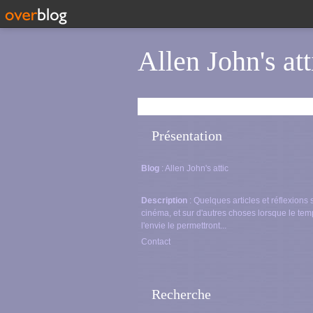
Allen John's att
Présentation
Blog
: Allen John's attic
Description
: Quelques articles et réflexions 
cinéma, et sur d'autres choses lorsque le tem
l'envie le permettront...
Contact
Recherche