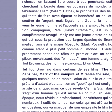
richesse, en laissant libre cours à ses penchants esth
cherchant la beauté dans les coulisses du monde: la g
fabuleuse: Clem (Willem Dafoe), le propriétaire des lie
qui tente de faire avec rigueur et honnêteté un boulot
soutirer de l'argent, mais légalement. Zeena, la montr
venir le jeune homme et l'accueille sans ambiguité: elle 
Son compagnon, Pete (David Strathaim), est un vi
complètement ravagé. Molly est une jeune artiste de ci
qui est sous la protection des larges épaules de Brun
meilleur ami est le major Mosquito (Mark Povinelli), hom
comme étant le plus petit homme du monde... D'autre
proprement parler des rôles de premier plan: un co
pileux envahissant, des "pinheads", une femme-araigné
Tod Browning, des hommes-canons... Et un Geek.
Tel Tod Browning dans certains de ses films (
The u
Zanzibar
,
Mark of the vampire
et
Miracles for sale
)
quelques techniques de manipulation du public et autre
prêtera d'autant plus attention au "geek" qu'il est souli
artiste de cirque, mais ce que révèle Clem à Stan dans
s'agit d'un homme qui est arrivé au bout du rouleau, s
époque, nous révèle le professionnel, les vétérans qui 
nombreux, il suffit de tomber sur celui qui est allé a
en question, qui va marquer de son empreinte le film t