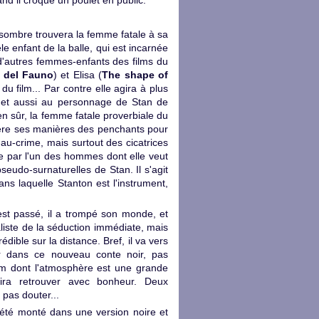
nd il croque un poulet en public.
e sombre trouvera la femme fatale à sa
êle enfant de la balle, qui est incarnée
d'autres femmes-enfants des films du
o del Fauno
) et Elisa (
The shape of
du film... Par contre elle agira à plus
rmet aussi au personnage de Stan de
n sûr, la femme fatale proverbiale du
rrière ses manières des penchants pour
au-crime, mais surtout des cicatrices
e par l'un des hommes dont elle veut
pseudo-surnaturelles de Stan. Il s'agit
s laquelle Stanton est l'instrument,
 est passé, il a trompé son monde, et
liste de la séduction immédiate, mais
édible sur la distance. Bref, il va vers
r dans ce nouveau conte noir, pas
ilm dont l'atmosphère est une grande
ira retrouver avec bonheur. Deux
 pas douter...
i été monté dans une version noire et