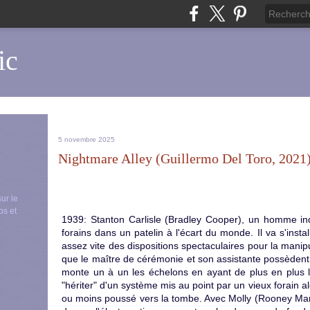
ic
5 novembre 2025
Nightmare Alley (Guillermo Del Toro, 2021
sur le
ps et
1939: Stanton Carlisle (Bradley Cooper), un homme inq
forains dans un patelin à l'écart du monde. Il va s'instal
assez vite des dispositions spectaculaires pour la manipu
que le maître de cérémonie et son assistante possèdent
monte un à un les échelons en ayant de plus en plus la
"hériter" d'un système mis au point par un vieux forain a
ou moins poussé vers la tombe. Avec Molly (Rooney Mara