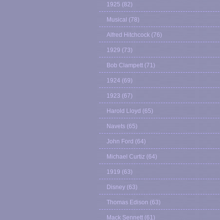
1925
(82)
Musical
(78)
Alfred Hitchcock
(76)
1929
(73)
Bob Clampett
(71)
1924
(69)
1923
(67)
Harold Lloyd
(65)
Navets
(65)
John Ford
(64)
Michael Curtiz
(64)
1919
(63)
Disney
(63)
Thomas Edison
(63)
Mack Sennett
(61)