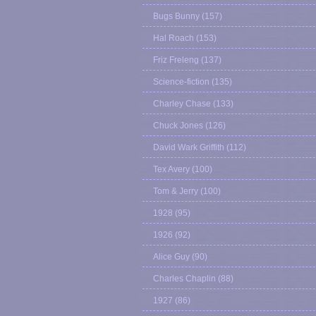
Bugs Bunny
(157)
Hal Roach
(153)
Friz Freleng
(137)
Science-fiction
(135)
Charley Chase
(133)
Chuck Jones
(126)
David Wark Griffith
(112)
Tex Avery
(100)
Tom & Jerry
(100)
1928
(95)
1926
(92)
Alice Guy
(90)
Charles Chaplin
(88)
1927
(86)