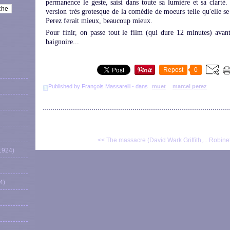
permanence le geste, saisi dans toute sa lumière et sa clart
version très grotesque de la comédie de moeurs telle qu'elle s
Perez ferait mieux, beaucoup mieux.
Pour finir, on passe tout le film (qui dure 12 minutes) avan
baignoire...
Repost
0
Published by François Massarelli
-
dans
muet
marcel perez
<< The massacre (David Wark Griffith,...
Robinet
1924)
4)