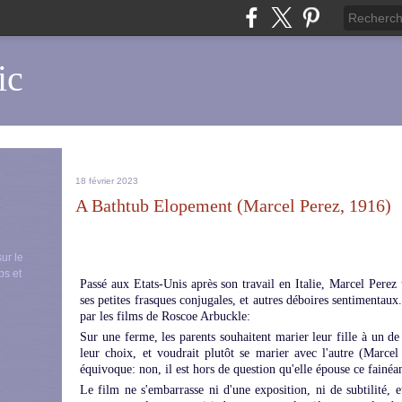
ic
18 février 2023
A Bathtub Elopement (Marcel Perez, 1916)
sur le
ps et
Passé aux Etats-Unis après son travail en Italie, Marcel Perez
ses petites frasques conjugales, et autres déboires sentimentaux.
par les films de Roscoe Arbuckle:
Sur une ferme, les parents souhaitent marier leur fille à un d
leur choix, et voudrait plutôt se marier avec l'autre (Marcel
équivoque: non, il est hors de question qu'elle épouse ce fainéan
Le film ne s'embarrasse ni d'une exposition, ni de subtilité, 