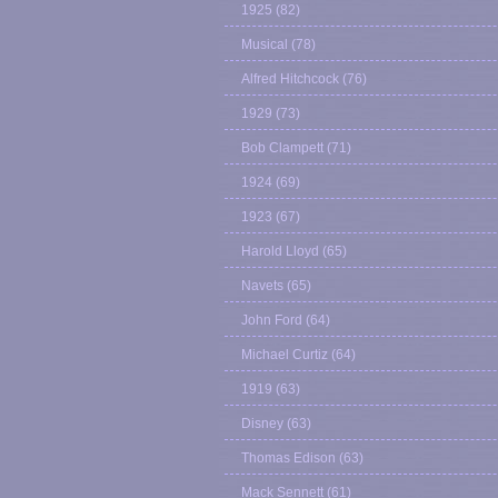
1925
(82)
Musical
(78)
Alfred Hitchcock
(76)
1929
(73)
Bob Clampett
(71)
1924
(69)
1923
(67)
Harold Lloyd
(65)
Navets
(65)
John Ford
(64)
Michael Curtiz
(64)
1919
(63)
Disney
(63)
Thomas Edison
(63)
Mack Sennett
(61)