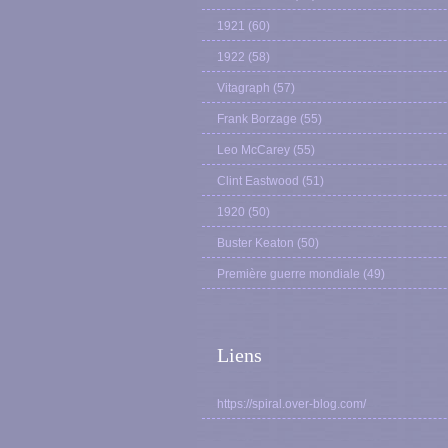
1921
(60)
1922
(58)
Vitagraph
(57)
Frank Borzage
(55)
Leo McCarey
(55)
Clint Eastwood
(51)
1920
(50)
Buster Keaton
(50)
Première guerre mondiale
(49)
Liens
https://spiral.over-blog.com/