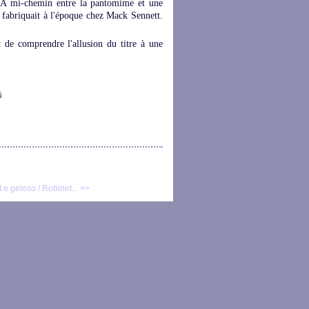
é. A mi-chemin entre la pantomime et une
e fabriquait à l'époque chez Mack Sennett.
t de comprendre l'allusion du titre à une
 e geloso / Robinet... >>