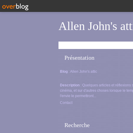
Allen John's att
Présentation
Blog
: Allen John's attic
Description
: Quelques articles et réflexions 
cinéma, et sur d'autres choses lorsque le tem
l'envie le permettront...
Contact
Recherche