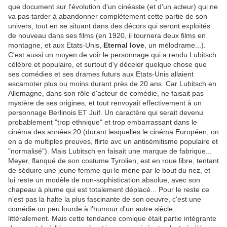
que document sur l'évolution d'un cinéaste (et d'un acteur) qui ne
va pas tarder à abandonner complètement cette partie de son
univers, tout en se situant dans des décors qui seront exploités
de nouveau dans ses films (en 1920, il tournera deux films en
montagne, et aux Etats-Unis,
Eternal love
, un mélodrame...).
C'est aussi un moyen de voir le personnage qui a rendu Lubitsch
célèbre et populaire, et surtout d'y déceler quelque chose que
ses comédies et ses drames futurs aux Etats-Unis allaient
escamoter plus ou moins durant près de 20 ans. Car Lubitsch en
Allemagne, dans son rôle d'acteur de comédie, ne faisait pas
mystère de ses origines, et tout renvoyait effectivement à un
personnage Berlinois ET Juif. Un caractère qui serait devenu
probablement "trop ethnique" et trop embarrassant dans le
cinéma des années 20 (durant lesquelles le cinéma Européen, on
en a de multiples preuves, flirte avc un antisémitisme populaire et
"normalisé"). Mais Lubitsch en faisait une marque de fabrique...
Meyer, flanqué de son costume Tyrolien, est en roue libre, tentant
de séduire une jeune femme qui le mène par le bout du nez, et
lui reste un modèle de non-sophistication absolue, avec son
chapeau à plume qui est totalement déplacé... Pour le reste ce
n'est pas la halte la plus fascinante de son oeuvre, c'est une
comédie un peu lourde à l'humour d'un autre siècle...
littéralement. Mais cette tendance comique était partie intégrante