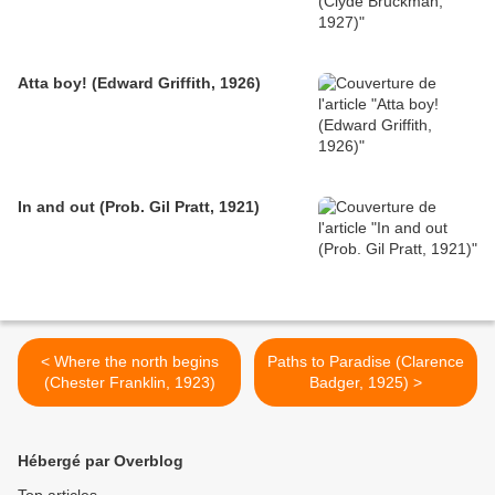
Atta boy! (Edward Griffith, 1926)
In and out (Prob. Gil Pratt, 1921)
< Where the north begins
Paths to Paradise (Clarence
(Chester Franklin, 1923)
Badger, 1925) >
Hébergé par Overblog