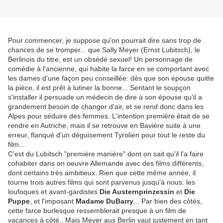
Pour commencer, je suppose qu'on pourrait dire sans trop de
chances de se tromper... que Sally Meyer (Ernst Lubitsch), le
Berlinois du titre, est un obsédé sexuel! Un personnage de
comédie à l'ancienne, qui habite la farce en se comportant avec
les dames d'une façon peu conseillée: dès que son épouse quitte
la pièce, il est prêt à lutiner la bonne... Sentant le soupçon
s'installer il persuade un médecin de dire à son épouse qu'il a
grandement besoin de changer d'air, et se rend donc dans les
Alpes pour séduire des femmes. L'intention première était de se
rendre en Autriche, mais il se retrouve en Bavière suite à une
erreur, flanqué d'un déguisement Tyrolien pour tout le reste du
film...
C'est du Lubitsch "première manière" dont on sait qu'il l'a faire
cohabiter dans on oeuvre Allemande avec des films différents,
dont certains très ambitieux. Rien que cette même année, il
tourne trois autres films qui sont parvenus jusqu'à nous: les
loufoques et avant-gardistes
Die Austernprinzessin
et
Die
Puppe
, et l'imposant
Madame DuBarry
... Par bien des côtés,
cette farce burlesque ressemblerait presque à un film de
vacances à côté.. Mais Meyer aus Berlin vaut justement en tant