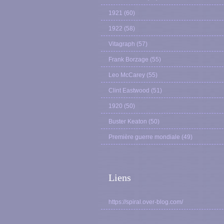
1921
(60)
1922
(58)
Vitagraph
(57)
Frank Borzage
(55)
Leo McCarey
(55)
Clint Eastwood
(51)
1920
(50)
Buster Keaton
(50)
Première guerre mondiale
(49)
Liens
https://spiral.over-blog.com/