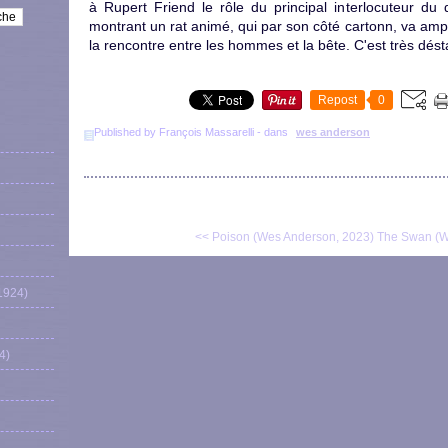
à Rupert Friend le rôle du principal interlocuteur du
montrant un rat animé, qui par son côté cartonn, va ampl
la rencontre entre les hommes et la bête. C'est très désta
Repost
0
Published by François Massarelli
-
dans
wes anderson
<< Poison (Wes Anderson, 2023)
The Swan (W
1924)
4)