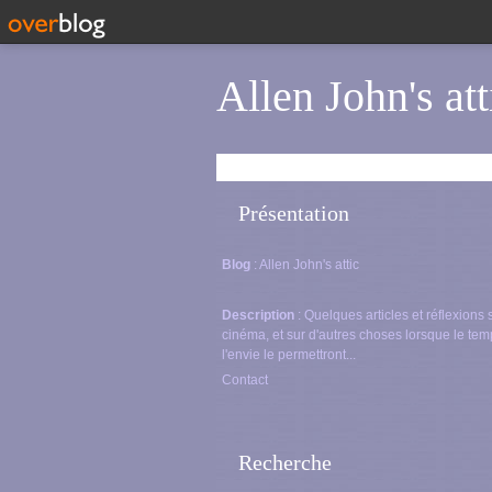
Allen John's att
Présentation
Blog
: Allen John's attic
Description
: Quelques articles et réflexions 
cinéma, et sur d'autres choses lorsque le tem
l'envie le permettront...
Contact
Recherche