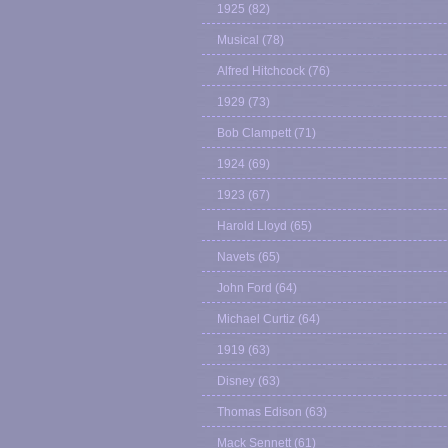
1925
(82)
Musical
(78)
Alfred Hitchcock
(76)
1929
(73)
Bob Clampett
(71)
1924
(69)
1923
(67)
Harold Lloyd
(65)
Navets
(65)
John Ford
(64)
Michael Curtiz
(64)
1919
(63)
Disney
(63)
Thomas Edison
(63)
Mack Sennett
(61)