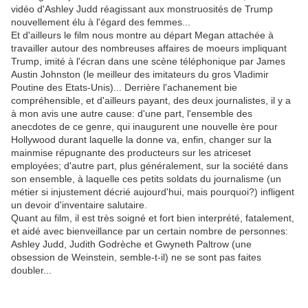
vidéo d'Ashley Judd réagissant aux monstruosités de Trump
nouvellement élu à l'égard des femmes...
Et d'ailleurs le film nous montre au départ Megan attachée à
travailler autour des nombreuses affaires de moeurs impliquant
Trump, imité à l'écran dans une scène téléphonique par James
Austin Johnston (le meilleur des imitateurs du gros Vladimir
Poutine des Etats-Unis)... Derrière l'achanement bie
compréhensible, et d'ailleurs payant, des deux journalistes, il y a
à mon avis une autre cause: d'une part, l'ensemble des
anecdotes de ce genre, qui inaugurent une nouvelle ère pour
Hollywood durant laquelle la donne va, enfin, changer sur la
mainmise répugnante des producteurs sur les atriceset
employées; d'autre part, plus généralement, sur la société dans
son ensemble, à laquelle ces petits soldats du journalisme (un
métier si injustement décrié aujourd'hui, mais pourquoi?) infligent
un devoir d'inventaire salutaire.
Quant au film, il est très soigné et fort bien interprété, fatalement,
et aidé avec bienveillance par un certain nombre de personnes:
Ashley Judd, Judith Godrèche et Gwyneth Paltrow (une
obsession de Weinstein, semble-t-il) ne se sont pas faites
doubler...