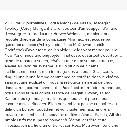
2016: deux journalistes, Jodi Kantor (Zoe Kazan) et Megan
Twohey (Carey Mulligan) s'allient autour d'un soupçon d'affaire
d'envergure: le producteur Harvey Weinstein, omnipotent et
redouté directeur de la compagnie Miramax, est accusé par
quelques actrices (Ashley Judd, Rose McGowan, Judith
Godrèche) d'avoir tenté de les violer... elles vont mener pour le
New York Times une enquêyte minutieuse, et surtout s'évertuer à
briser le tabou du secret, révélant une emprise monstrueuse,
élevée au rang de système, sur un studio de cinéma...
Le film commence sur un tournage des années 80, au cours
duquel une jeune femme commence sa carrière dans le cinéma.
sans aucune explication, nous la retrouvons en état de choc,
dans la rue, courant sans but... Passé cet intermède dramarique,
nous allons faire la connaissance de Megan Twohey et Jodi
Kantor, deux jeunes journalistes qui nous sont présentées
comme assez effacées. Elles ne semblent pas se connaître au
delà d'un bonjour quotidien, et vont justement apprendre à
travailler ensemble... Le souvenir du film d'Alan J. Pakula,
All the
president's men
, passe souvent à l'écran, derrière cette
investigation partie d'un entrefilet sur Rose McGowan, ou d'une