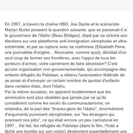
En 1997, à travers la chaîne HBO, Joe Dante et le scénariste
Martyn Burke posaient la question suivante: que se passerait-il si
le gouverneur de l'Idaho (Beau Bridges), dopé par sa victoire aux
élections sur une plateforme anti-immigration xénophobe et ultra-
extrémiste, et par sa rupture avec sa maîtresse (Elizabeth Pena,
une journaliste d'origine... Mexicaine, comme quoi), décidait d'un
seul coup de fermer ses frontières, avec l'appui de tous les
porteurs d'armes, voire carrément de faire sécession? C'est
qu'une organisation non-gouvernementale, qui accompagne des
enfants réfugiés du Pakistan, a obtenu l'autorisation fédérale de
se poser et d'envoyer un certain nombre de quotas d'enfants
dans certains états, dont l'Idaho.
Par la même occasion, on apprend incidemment que les
américains sont plus obsédés que jamais par ce qu'ils
considèrent comme les excès du communautarisme; on
entendra, de la part des "braves gens de l'Idaho", énormément
d'arguments purement xénophobes, sur "les étrangers qui
prennent nos jobs", ce qui était encore un peu caricatural en
1997... De fait, les réfugiés du Pakistan (dans le film, l'Inde a
lâché une bombe sur son voisin) deviennent essentiellement une