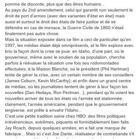
pomme de discorde, plus que des êtres humains...
Au pays du 2nd amendement, celui qui garantit non seulement le
droit de port d'armes (avec des variantes d'état en état) mais
aussi et surtout le droit des états de faire justice et de se
défendre en cas de menace, la Guerre Civile de 1860 n'était
finalement pas autre chose.
Mais la situation exposée dans ce film a ceci de particulier qu'en
1997, les médias étaiet déjà omniprésents, et le film explore avec
brio la façon dont la crise se joue: en Idaho, d'une part, où le
gouverneur, même avec le soutien de sa population, cherche
parfois à réévaluer la situation une fois ses rodomontades
effectuées; à la Maison Blanche, où le président (Phil Hartman)
tente de gérer la crise, avec un certain nombre de ses conseillers
(James Coburn, Kevin McCarthy); et enfin dans un grand centre
de médias, où les journalistes tentent de gérer à leur façon les
nouvelles (Dan Hedaya, Ron Perlman...), pendant qu'ils voient les
nouvelles arriver de tous les états où l'armée est stationnée:
clairement, l'armée américaine, pendant que le gouvernement
tergiverse, est prête à envahir l'Idaho...
C'est une petite tradition saine chez HBO: des films politiques
irrévérencieux, extrêmes, piquants et formidablement bien faits.
Jay Roach, depuis quelques années, en a fait une marque de
fabrique... Mais ici c'est Joe Dante, réalisateur de contrebande s'il