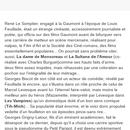
René Le Somptier, engagé à la Gaumont à l'époque de Louis
Feuillade, était un étrange cinéaste, accessoirement journaliste et
poète, qui officia sur des films Gaumont avant de bifurquer vers
une carrière de metteur en scène mercenaire, réalisant pour
nalpas, le Film d'Art et la Société des Ciné-romans, des films
essentiellement populaires... On pourrait sans problème citer,
aussi,
La dame de Monsoreau
et
La Sultane de l'Amour
(co-
réalisé avec Charles Burguet)comme ses hauts faits d'arme,
deux films assez inspides, mais réhaussés par une coloration au
pochoir sur l'intégralité de leur métrage...
Georges Biscot de son côté est un acteur de comédie, révélé par
Feuillade là encore, qui s'illustra dans un rôle proche de celui de
Marcel Levesque avant lui: l'éternel faire-valoir, mais moins le
meilleur ami du héros (Mazamette, interprété par Levesque dans
Les Vampires
) qu'un domestique doté d'un bon sens comique
(
Tih-Minh
)... Sa popularité était énorme, et le voici donc propulsé
vedette d'un feuilleton en six épisodes pince-sans rire...
Georges Grigny-Latour, fils d'un éminent académicien, fait le
désespoir de ce dernier, depuis qu'il a choisi une carrire sportive:
sous le pseudonyme du Petit Parigot, il est deenu extrèmement