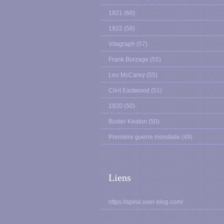
1921
(60)
1922
(58)
Vitagraph
(57)
Frank Borzage
(55)
Leo McCarey
(55)
Clint Eastwood
(51)
1920
(50)
Buster Keaton
(50)
Première guerre mondiale
(49)
Liens
https://spiral.over-blog.com/