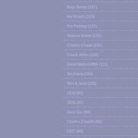
Bugs Bunny
(157)
Hal Roach
(153)
Friz Freleng
(137)
Science-fiction
(135)
Charley Chase
(133)
Chuck Jones
(126)
David Wark Griffith
(112)
Tex Avery
(100)
Tom & Jerry
(100)
1928
(95)
1926
(92)
Alice Guy
(90)
Charles Chaplin
(88)
1927
(86)