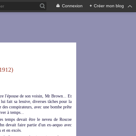
Connexion
+
Créer mon blog
1912)
tre l'épouse de son voisin, Mr Brown... Et
l lui fait sa lessive, diverses tâches pour la
r des conspirateurs, avec une bombe prête
iver à temps...
les temps devait être le neveu de Roscoe
hn devait faire partie d'un ex-aequo avec
s et en excès.