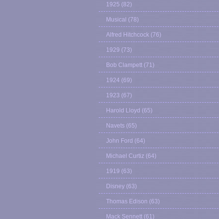
1925
(82)
Musical
(78)
Alfred Hitchcock
(76)
1929
(73)
Bob Clampett
(71)
1924
(69)
1923
(67)
Harold Lloyd
(65)
Navets
(65)
John Ford
(64)
Michael Curtiz
(64)
1919
(63)
Disney
(63)
Thomas Edison
(63)
Mack Sennett
(61)