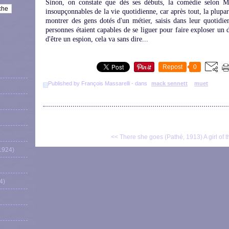
Sinon, on constate que dès ses débuts, la comédie selon M
insoupçonnables de la vie quotidienne, car après tout, la plupa
montrer des gens dotés d'un métier, saisis dans leur quotidien
personnes étaient capables de se liguer pour faire exploser un 
d'être un espion, cela va sans dire...
Repost
0
Published by François Massarelli
-
dans
mack sennett
muet
<< There she goes (Pathé, 1913)
A girl of 
1924)
4)