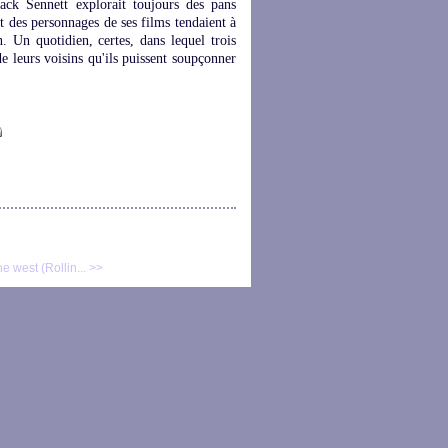
ack Sennett explorait toujours des pans
rt des personnages de ses films tendaient à
. Un quotidien, certes, dans lequel trois
de leurs voisins qu'ils puissent soupçonner
the west (Rollin... >>