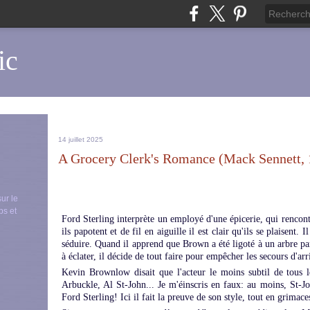
ic
14 juillet 2025
A Grocery Clerk's Romance (Mack Sennett, 
sur le
ps et
Ford Sterling interprète un employé d'une épicerie, qui rencon
ils papotent et de fil en aiguille il est clair qu'ils se plaisent. I
séduire. Quand il apprend que Brown a été ligoté à un arbre pa
à éclater, il décide de tout faire pour empêcher les secours d'arr
Kevin Brownlow disait que l'acteur le moins subtil de tous 
Arbuckle, Al St-John... Je m'éinscris en faux: au moins, St-Jo
Ford Sterling! Ici il fait la preuve de son style, tout en grimace