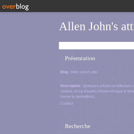
Allen John's att
Présentation
Blog
: Allen John's attic
Description
: Quelques articles et réflexions 
cinéma, et sur d'autres choses lorsque le tem
l'envie le permettront...
Contact
Recherche