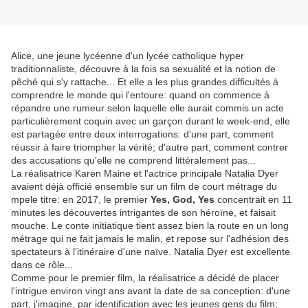
Alice, une jeune lycéenne d'un lycée catholique hyper
traditionnaliste, découvre à la fois sa sexualité et la notion de
pêché qui s'y rattache... Et elle a les plus grandes difficultés à
comprendre le monde qui l'entoure: quand on commence à
répandre une rumeur selon laquelle elle aurait commis un acte
particulièrement coquin avec un garçon durant le week-end, elle
est partagée entre deux interrogations: d'une part, comment
réussir à faire triompher la vérité; d'autre part, comment contrer
des accusations qu'elle ne comprend littéralement pas...
La réalisatrice Karen Maine et l'actrice principale Natalia Dyer
avaient déjà officié ensemble sur un film de court métrage du
mpele titre: en 2017, le premier
Yes, God, Yes
concentrait en 11
minutes les découvertes intrigantes de son héroïne, et faisait
mouche. Le conte initiatique tient assez bien la route en un long
métrage qui ne fait jamais le malin, et repose sur l'adhésion des
spectateurs à l'itinéraire d'une naïve. Natalia Dyer est excellente
dans ce rôle...
Comme pour le premier film, la réalisatrice a décidé de placer
l'intrigue environ vingt ans avant la date de sa conception: d'une
part, j'imagine, par identification avec les jeunes gens du film;