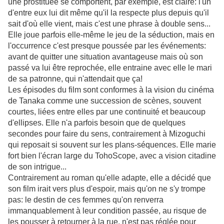
une prostituée se comportent, par exemple, est claire: l'un
d'entre eux lui dit même qu'il la respecte plus depuis qu'il
sait d'où elle vient, mais c'est une phrase à double sens...
Elle joue parfois elle-même le jeu de la séduction, mais en
l'occurrence c'est presque poussée par les événements:
avant de quitter une situation avantageuse mais où son
passé va lui être reprochée, elle entraine avec elle le mari
de sa patronne, qui n'attendait que ça!
Les épisodes du film sont conformes à la vision du cinéma
de Tanaka comme une succession de scènes, souvent
courtes, liées entre elles par une continuité et beaucoup
d'ellipses. Elle n'a parfois besoin que de quelques
secondes pour faire du sens, contrairement à Mizoguchi
qui reposait si souvent sur les plans-séquences. Elle marie
fort bien l'écran large du TohoScope, avec a vision citadine
de son intrigue...
Contrairement au roman qu'elle adapte, elle a décidé que
son film irait vers plus d'espoir, mais qu'on ne s'y trompe
pas: le destin de ces femmes qu'on renverra
immanquablement à leur condition passée, au risque de
les pousser à retourner à la rue, n'est pas réglée pour