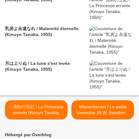
乳房よ永遠なれ / Maternité éternelle
(Kinuyo Tanaka, 1955)
月は上りぬ / La lune s'est levée
(Kinuyo Tanaka, 1955)
< 流転の王妃 / La Princesse
Wienerbarnet / La petite
errante (Kinuyo Tanaka,
Viennoise (A.W. Sandberg,
1960)
1924) >
Hébergé par Overblog