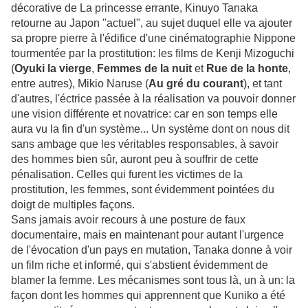
décorative de La princesse errante, Kinuyo Tanaka
retourne au Japon "actuel", au sujet duquel elle va ajouter
sa propre pierre à l'édifice d'une cinématographie Nippone
tourmentée par la prostitution: les films de Kenji Mizoguchi
(
Oyuki la vierge
,
Femmes de la nuit
et
Rue de la honte
,
entre autres), Mikio Naruse (
Au gré du courant
), et tant
d'autres, l'éctrice passée à la réalisation va pouvoir donner
une vision différente et novatrice: car en son temps elle
aura vu la fin d'un système... Un système dont on nous dit
sans ambage que les véritables responsables, à savoir
des hommes bien sûr, auront peu à souffrir de cette
pénalisation. Celles qui furent les victimes de la
prostitution, les femmes, sont évidemment pointées du
doigt de multiples façons.
Sans jamais avoir recours à une posture de faux
documentaire, mais en maintenant pour autant l'urgence
de l'évocation d'un pays en mutation, Tanaka donne à voir
un film riche et informé, qui s'abstient évidemment de
blamer la femme. Les mécanismes sont tous là, un à un: la
façon dont les hommes qui apprennent que Kuniko a été