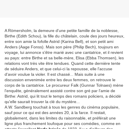
A Römersholm, la demeure d'une petite famille de la noblesse,
Birthe (Edith Schou), la fille du châtelain, coule des jours heureux,
entre son amie la fofolle Astrid (Karina Bell), et son petit ami
Anders (Aage Fonss). Mais son père (Philip Bech), toujours en
voyage, lui annonce s'être marié avec une cantatrice, et il revient
au pays: entre Birthe et sa belle-mère, Elisa (Ebba Thomsen), les
relations vont très vite être tendues. Quand cette dernière tente
de séduire Anders, et que celui-ci la repousse, elle l'accuse
d'avoir voulue la violer. Il est chassé... Mais suite à une
discussion envenimée entre les deux femmes, on retrouve le
corps de la cantatrice. Le procureur Falk (Gunnar Tolnaes) mène
l'enquête, généralement assisté contre son gré par l'amie de
Birthe: Astrid, qui lit tout le temps des romans policiers, a décidé
qu'elle saurait trouver la clé du mystère...
A.W. Sandberg touchait à tous les genres du cinéma populaire,
sauf pour ce qui est des années 20, à la farce. Il restait,
globalement, dans les limites du raisonnable, et préférait une
ligne plus franchement loufoque pour ses comédies, comme en