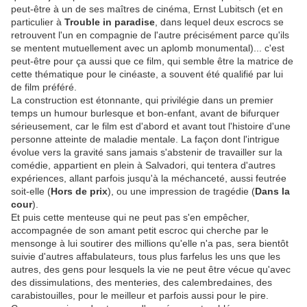
peut-être à un de ses maîtres de cinéma, Ernst Lubitsch (et en
particulier à
Trouble in paradise
, dans lequel deux escrocs se
retrouvent l'un en compagnie de l'autre précisément parce qu'ils
se mentent mutuellement avec un aplomb monumental)... c'est
peut-être pour ça aussi que ce film, qui semble être la matrice de
cette thématique pour le cinéaste, a souvent été qualifié par lui
de film préféré.
La construction est étonnante, qui privilégie dans un premier
temps un humour burlesque et bon-enfant, avant de bifurquer
sérieusement, car le film est d'abord et avant tout l'histoire d'une
personne atteinte de maladie mentale. La façon dont l'intrigue
évolue vers la gravité sans jamais s'abstenir de travailler sur la
comédie, appartient en plein à Salvadori, qui tentera d'autres
expériences, allant parfois jusqu'à
la méchanceté, aussi feutrée
soit-elle (
Hors de prix
), ou une impression de tragédie (
Dans la
cour
).
Et puis cette menteuse qui ne peut pas s'en empêcher,
accompagnée de son amant petit escroc qui cherche par le
mensonge à lui soutirer des millions qu'elle n'a pas, sera bientôt
suivie d'autres affabulateurs, tous plus farfelus les uns que les
autres, des gens pour lesquels la vie ne peut être vécue qu'avec
des dissimulations, des menteries, des calembredaines, des
carabistouilles, pour le meilleur et parfois aussi pour le pire.