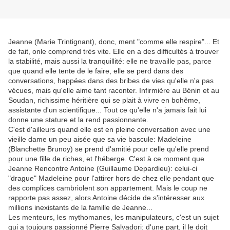
Jeanne (Marie Trintignant), donc, ment "comme elle respire"... Et
de fait, onle comprend très vite. Elle en a des difficultés à trouver
la stabilité, mais aussi la tranquillité: elle ne travaille pas, parce
que quand elle tente de le faire, elle se perd dans des
conversations, happées dans des bribes de vies qu'elle n'a pas
vécues, mais qu'elle aime tant raconter. Infirmière au Bénin et au
Soudan, richissime héritière qui se plait à vivre en bohême,
assistante d'un scientifique... Tout ce qu'elle n'a jamais fait lui
donne une stature et la rend passionnante.
C'est d'ailleurs quand elle est en pleine conversation avec une
vieille dame un peu aisée que sa vie bascule: Madeleine
(Blanchette Brunoy) se prend d'amitié pour celle qu'elle prend
pour une fille de riches, et l'héberge. C'est à ce moment que
Jeanne Rencontre Antoine (Guillaume Depardieu): celui-ci
"drague" Madeleine pour l'attirer hors de chez elle pendant que
des complices cambriolent son appartement. Mais le coup ne
rapporte pas assez, alors Antoine décide de s'intéresser aux
millions inexistants de la famille de Jeanne...
Les menteurs, les mythomanes, les manipulateurs, c'est un sujet
qui a toujours passionné Pierre Salvadori: d'une part, il le doit