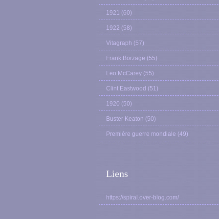
1921
(60)
1922
(58)
Vitagraph
(57)
Frank Borzage
(55)
Leo McCarey
(55)
Clint Eastwood
(51)
1920
(50)
Buster Keaton
(50)
Première guerre mondiale
(49)
Liens
https://spiral.over-blog.com/