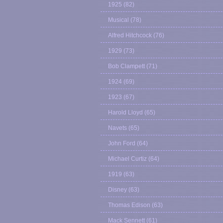
1925
(82)
Musical
(78)
Alfred Hitchcock
(76)
1929
(73)
Bob Clampett
(71)
1924
(69)
1923
(67)
Harold Lloyd
(65)
Navets
(65)
John Ford
(64)
Michael Curtiz
(64)
1919
(63)
Disney
(63)
Thomas Edison
(63)
Mack Sennett
(61)