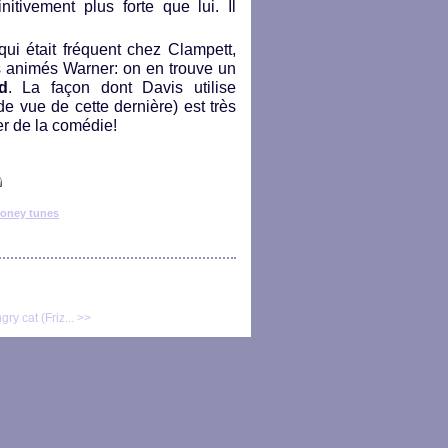
nitivement plus forte que lui. Il
 qui était fréquent chez Clampett,
 animés Warner: on en trouve un
d
. La façon dont Davis utilise
de vue de cette dernière) est très
ger de la comédie!
ooney tunes
gry cat (Friz... >>