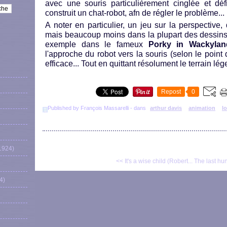
avec une souris particulièrement cinglée et défi
construit un chat-robot, afn de régler le problème...
A noter en particulier, un jeu sur la perspective,
mais beaucoup moins dans la plupart des dessins
exemple dans le fameux
Porky in Wackylan
l'approche du robot vers la souris (selon le point 
efficace... Tout en quittant résolument le terrain lé
Repost
0
Published by François Massarelli
-
dans
arthur davis
animation
l
1924)
<< It's a wise child (Robert...
The last hun
4)