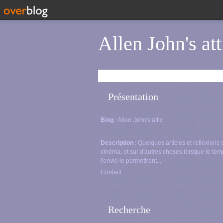
Allen John's att
Présentation
Blog
: Allen John's attic
Description
: Quelques articles et réflexions 
cinéma, et sur d'autres choses lorsque le tem
l'envie le permettront...
Contact
Recherche