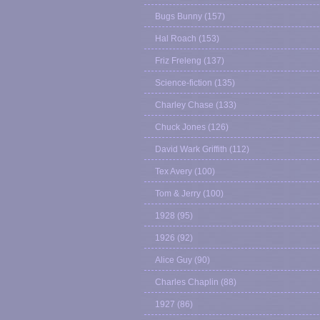
Bugs Bunny
(157)
Hal Roach
(153)
Friz Freleng
(137)
Science-fiction
(135)
Charley Chase
(133)
Chuck Jones
(126)
David Wark Griffith
(112)
Tex Avery
(100)
Tom & Jerry
(100)
1928
(95)
1926
(92)
Alice Guy
(90)
Charles Chaplin
(88)
1927
(86)