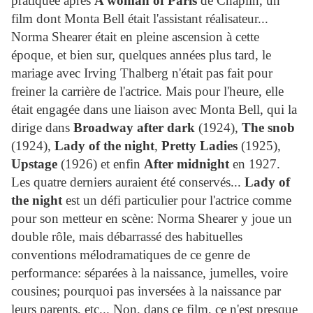
pratiquée après
A woman of Paris
de Chaplin, un
film dont Monta Bell était l'assistant réalisateur...
Norma Shearer était en pleine ascension à cette
époque, et bien sur, quelques années plus tard, le
mariage avec Irving Thalberg n'était pas fait pour
freiner la carrière de l'actrice. Mais pour l'heure, elle
était engagée dans une liaison avec Monta Bell, qui la
dirige dans
Broadway after dark
(1924),
The snob
(1924),
Lady of the night
,
Pretty Ladies
(1925),
Upstage
(1926) et enfin
After midnight
en 1927.
Les quatre derniers auraient été conservés...
Lady of
the night
est un défi particulier pour l'actrice comme
pour son metteur en scène: Norma Shearer y joue un
double rôle, mais débarrassé des habituelles
conventions mélodramatiques de ce genre de
performance: séparées à la naissance, jumelles, voire
cousines; pourquoi pas inversées à la naissance par
leurs parents, etc... Non, dans ce film, ce n'est presque