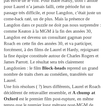
pas envie de le voir. Pour Babe
Hardy
, dont l’amitié
pour
Laurel
n’a jamais failli, cette période fut un
passage très difficile, et pour Langdon, c’était juste un
come-back raté, un de plus. Mais la présence de
Langdon dans ce puzzle ne doit pas nous surprendre :
comme Keaton à la MGM à la fin des années 30,
Langdon est devenu un consultant gagman pour
Roach en cette fin des années 30, et va participer,
forcément, à des films de
Laurel
et
Hardy
, rejoignant
la fine équipe constituée autour de Charles Rogers et
James Parrott. Le résultat sera très clairement
Langdonien : le film
Block-heads
reprend un grand
nombre de traits chers au comédien, transférés sur
Laurel
.
Une fois résolues ( ?) leurs différents,
Laurel
et Roach
décidèrent de retravailler ensemble, et
A chump at
Oxford
est le premier film post-rupture, en même
temps que le premier long métrage post-MGM de