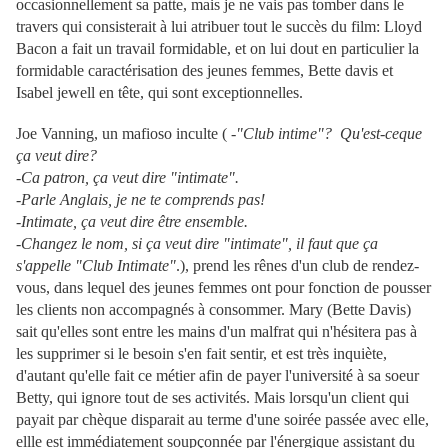
occasionnellement sa patte, mais je ne vais pas tomber dans le
travers qui consisterait à lui atribuer tout le succès du film: Lloyd
Bacon a fait un travail formidable, et on lui dout en particulier la
formidable caractérisation des jeunes femmes, Bette davis et
Isabel jewell en tête, qui sont exceptionnelles.
Joe Vanning, un mafioso inculte (
-"Club intime"? Qu'est-ceque
ça veut dire?
-Ca patron, ça veut dire "intimate".
-Parle Anglais, je ne te comprends pas!
-Intimate, ça veut dire être ensemble.
-Changez le nom, si ça veut dire "intimate", il faut que ça
s'appelle "Club Intimate"
.), prend les rênes d'un club de rendez-
vous, dans lequel des jeunes femmes ont pour fonction de pousser
les clients non accompagnés à consommer. Mary (Bette Davis)
sait qu'elles sont entre les mains d'un malfrat qui n'hésitera pas à
les supprimer si le besoin s'en fait sentir, et est très inquiète,
d'autant qu'elle fait ce métier afin de payer l'université à sa soeur
Betty, qui ignore tout de ses activités. Mais lorsqu'un client qui
payait par chèque disparait au terme d'une soirée passée avec elle,
ellle est immédiatement soupçonnée par l'énergique assistant du