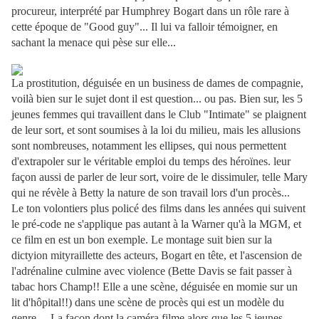
procureur, interprété par Humphrey Bogart dans un rôle rare à
cette époque de "Good guy"... Il lui va falloir témoigner, en
sachant la menace qui pèse sur elle...
La prostitution, déguisée en un business de dames de compagnie,
voilà bien sur le sujet dont il est question... ou pas. Bien sur, les 5
jeunes femmes qui travaillent dans le Club "Intimate" se plaignent
de leur sort, et sont soumises à la loi du milieu, mais les allusions
sont nombreuses, notamment les ellipses, qui nous permettent
d'extrapoler sur le véritable emploi du temps des héroïnes. leur
façon aussi de parler de leur sort, voire de le dissimuler, telle Mary
qui ne révèle à Betty la nature de son travail lors d'un procès...
Le ton volontiers plus policé des films dans les années qui suivent
le pré-code ne s'applique pas autant à la Warner qu'à la MGM, et
ce film en est un bon exemple. Le montage suit bien sur la
dictyion mityraillette des acteurs, Bogart en tête, et l'ascension de
l'adrénaline culmine avec violence (Bette Davis se fait passer à
tabac hors Champ!! Elle a une scène, déguisée en momie sur un
lit d'hôpital!!) dans une scène de procès qui est un modèle du
genre.... La façon dont la caméra filme alors que les 5 jeunes