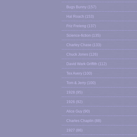
Bugs Bunny
(157)
Hal Roach
(153)
Friz Freleng
(137)
Science-fiction
(135)
Charley Chase
(133)
Chuck Jones
(126)
David Wark Griffith
(112)
Tex Avery
(100)
Tom & Jerry
(100)
1928
(95)
1926
(92)
Alice Guy
(90)
Charles Chaplin
(88)
1927
(86)