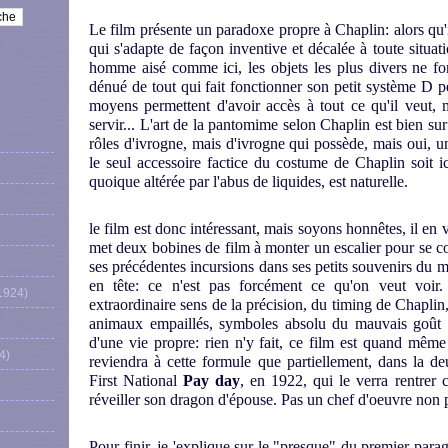
Le film présente un paradoxe propre à Chaplin: alors qu'
qui s'adapte de façon inventive et décalée à toute situat
homme aisé comme ici, les objets les plus divers ne f
dénué de tout qui fait fonctionner son petit système D p
moyens permettent d'avoir accès à tout ce qu'il veut, 
servir... L'art de la pantomime selon Chaplin est bien sur
rôles d'ivrogne, mais d'ivrogne qui possède, mais oui, un
le seul accessoire factice du costume de Chaplin soit
quoique altérée par l'abus de liquides, est naturelle.
le film est donc intéressant, mais soyons honnêtes, il en v
met deux bobines de film à monter un escalier pour se 
ses précédentes incursions dans ses petits souvenirs du m
en tête: ce n'est pas forcément ce qu'on veut voir. 
1924)
extraordinaire sens de la précision, du timing de Chaplin, 
animaux empaillés, symboles absolu du mauvais goût C
d'une vie propre: rien n'y fait, ce film est quand mê
4)
reviendra à cette formule que partiellement, dans la 
First National
Pay day
, en 1922, qui le verra rentrer 
réveiller son dragon d'épouse. Pas un chef d'oeuvre non pl
Pour finir, je 'explique sur le "presque" du premier para