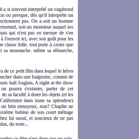
il a si souvent interprété un vagabond
ion ou presque, dès qu'il interprète un
onctionnent pas. On a soit un homme
ersonnel, soit un monsieur auquel ses
mais qui n'est pas en mesure de s'en
 à l'oeuvre ici, avec son goût pour les
e classe folle. tout porte à croire que
 ici sa moustache. même sa démarche,
a de ce petit film dans lequel le héros
coucher dans une baignoire, comme de
usic hall Anglais, A night at the show
on pourra s'extasier, parler de cet
de sa faculté à doter les objets (et les
alifornien dans toute sa splendeur)
me un brin ennuyeux, non? Chaplin ne
deuxième bobine de son court métrage
chez lui saoul, et soucieux de ne pas
us, du reste...
graphe: ce film n'est donc pas un solo,