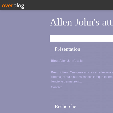
Allen John's att
Présentation
Blog
: Allen John's attic
Description
: Quelques articles et réflexions 
cinéma, et sur d'autres choses lorsque le tem
l'envie le permettront...
Contact
Recherche