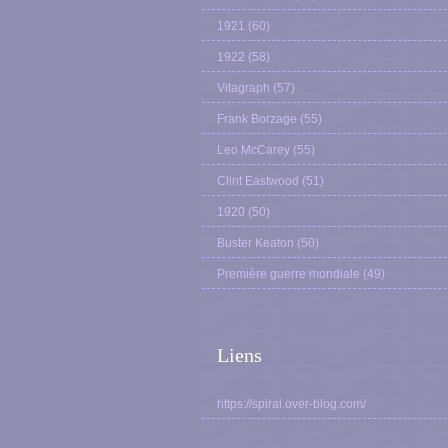
1921
(60)
1922
(58)
Vitagraph
(57)
Frank Borzage
(55)
Leo McCarey
(55)
Clint Eastwood
(51)
1920
(50)
Buster Keaton
(50)
Première guerre mondiale
(49)
Liens
https://spiral.over-blog.com/