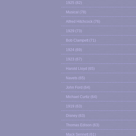
1925
(82)
Musical
(78)
Alfred Hitchcock
(76)
1929
(73)
Bob Clampett
(71)
1924
(69)
1923
(67)
Harold Lloyd
(65)
Navets
(65)
John Ford
(64)
Michael Curtiz
(64)
1919
(63)
Disney
(63)
Thomas Edison
(63)
Mack Sennett
(61)