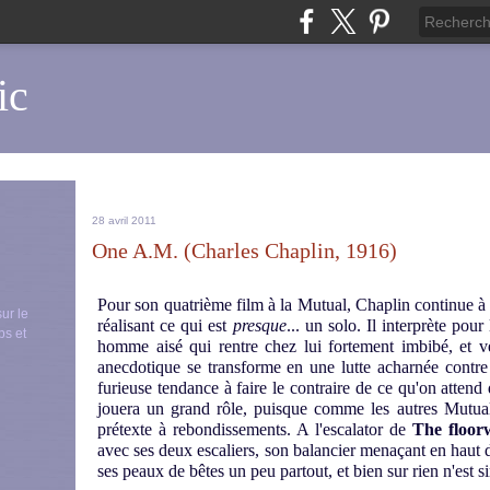
ic
28 avril 2011
One A.M. (Charles Chaplin, 1916)
Pour son quatrième film à la Mutual, Chaplin continue à bro
sur le
réalisant ce qui est
presque
... un solo. Il interprète pou
ps et
homme aisé qui rentre chez lui fortement imbibé, et ve
anecdotique se transforme en une lutte acharnée contre
furieuse tendance à faire le contraire de ce qu'on attend
jouera un grand rôle, puisque comme les autres Mutual
prétexte à rebondissements. A l'escalator de
The floor
avec ses deux escaliers, son balancier menaçant en haut 
ses peaux de bêtes un peu partout, et bien sur rien n'est s