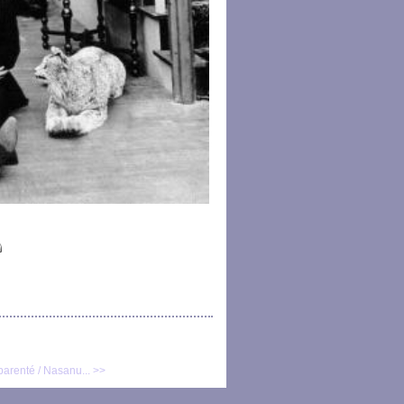
parenté / Nasanu... >>