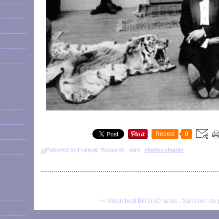
Repost
0
Published by François Massarelli
-
dans
charles chaplin
<< Steamboat Bill Jr (Charles...
Sans lien de 