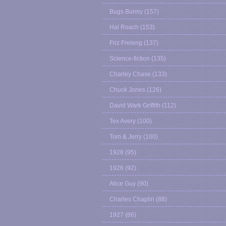
Bugs Bunny
(157)
Hal Roach
(153)
Friz Freleng
(137)
Science-fiction
(135)
Charley Chase
(133)
Chuck Jones
(126)
David Wark Griffith
(112)
Tex Avery
(100)
Tom & Jerry
(100)
1928
(95)
1926
(92)
Alice Guy
(90)
Charles Chaplin
(88)
1927
(86)