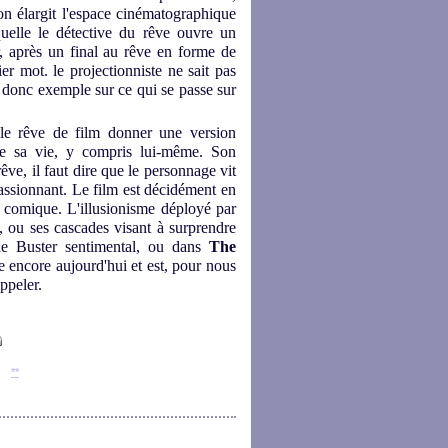
ton élargit l'espace cinématographique
quelle le détective du rêve ouvre un
ur, après un final au rêve en forme de
ier mot. le projectionniste ne sait pas
d donc exemple sur ce qui se passe sur
 le rêve de film donner une version
de sa vie, y compris lui-même. Son
êve, il faut dire que le personnage vit
assionnant. Le film est décidément en
e comique. L'illusionisme déployé par
 ou ses cascades visant à surprendre
 le Buster sentimental, ou dans
The
 encore aujourd'hui et est, pour nous
ppeler.
**