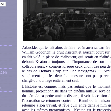
Arbuckle, qui tentait alors de faire redémarrer sa carriè
William Goodrich; le bruit insistant et agaçant court sur
en fait volé la place de réalisateur, qui serait en réali
debout: Keaton a toujours dit l'importance de son ami
collaborateurs, y compris lorsque ceux-ci ont très peu de 
le cas de Donald Crisp sur
The navigator)
. Si Arbu
1924)
simplement que les deux hommes ne sont pas parvenu
chargé du tournage entièrement seul.
L'histoire est connue, mais pas autant que le moment
4)
homme, projectionniste dans un cinéma miteux, rêve de 
du père de sa petite amie a disparu, il voit l'occasion d
l'accusation se retourner contre lui. Banni de la maison (
retourne à son travail, et rêve qu'il entre dans le film qu
avec les mêmes protagonistes... Keaton est le projecti