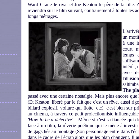
Ward Crane le rival et Joe Keaton le père de la fille.
reviendra sur le film suivant, contrairement à toutes les ac
longs métrages.
L'arrivé
un motif
à une in
court m
temps 
suffisam
intérêt, 
avec de
l'illus
saltim
The pl
passé avec une certaine nostalgie. Mais plus encore que l
(Et Keaton, libéré par le fait que c'est un rêve, aussi rig
billard explosif, voiture qui flotte, etc), c'est bien sur
au cinéma, à travers ce petit projectionniste influençab
'How to be a detective'
... Même si c'est sa fiancée qui d
face à un film, la rêverie poétique qui le mène à investir
de gags liés au montage (Son personnage entre dans l'écra
dans le cadre de l'écran alors que les plan changent. Il