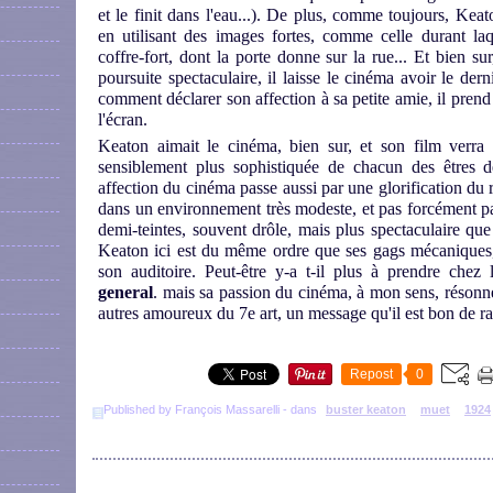
et le finit dans l'eau...). De plus, comme toujours, Kea
en utilisant des images fortes, comme celle durant la
coffre-fort, dont la porte donne sur la rue... Et bien s
poursuite spectaculaire, il laisse le cinéma avoir le dern
comment déclarer son affection à sa petite amie, il pren
l'écran.
Keaton aimait le cinéma, bien sur, et son film verra
sensiblement plus sophistiquée de chacun des êtres 
affection du cinéma passe aussi par une glorification du r
dans un environnement très modeste, et pas forcément p
demi-teintes, souvent drôle, mais plus spectaculaire qu
Keaton ici est du même ordre que ses gags mécaniques,
son auditoire. Peut-être y-a t-il plus à prendre chez
general
. mais sa passion du cinéma, à mon sens, résonne
autres amoureux du 7e art, un message qu'il est bon de ra
Repost
0
Published by François Massarelli
-
dans
buster keaton
muet
1924