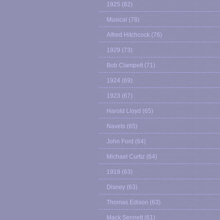
1925
(82)
Musical
(78)
Alfred Hitchcock
(76)
1929
(73)
Bob Clampett
(71)
1924
(69)
1923
(67)
Harold Lloyd
(65)
Navets
(65)
John Ford
(64)
Michael Curtiz
(64)
1919
(63)
Disney
(63)
Thomas Edison
(63)
Mack Sennett
(61)