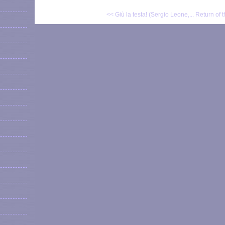
<< Giù la testa! (Sergio Leone,...
Return of t