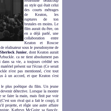
ressemble beaucoup
au style qui était celui
des courts métrages
de Keaton, les
ruptures de ton
brutales en moins. Le
film aurait du être, on
en a déjà parlé, une
collaboration entre
Keaton et Roscoe
re de réalisateur sous le pseudonyme de
Sherlock Junior
, dont Keaton aurait
té Arbuckle. ca ne tient absolument pas
 dans sa vie, a toujours crédité ses
matériel présent sur l'écran (Ce serait
ckle n'est pas mentionné, c'est tout
s à un accord, et que Keaton s'est
 le plus poétique du film. Un jeune
devenir détective. Lorsque la montre
e se faire la main, mais finit par voir
C'est son rival qui a fait le coup), il
'il projette, et rêgle une autre affaire
onniste, Kathryn McGuire sa fiancée,