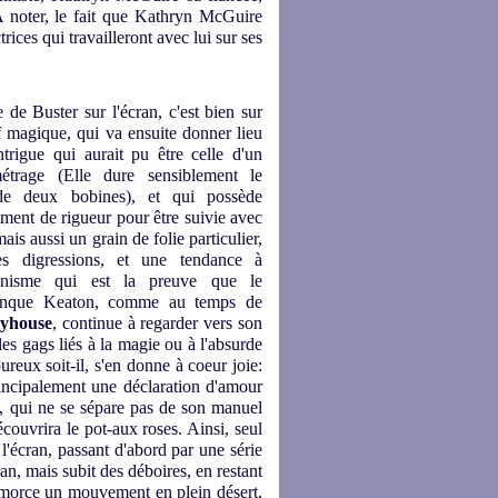
 A noter, le fait que Kathryn McGuire
trices qui travailleront avec lui sur ses
e de Buster sur l'écran, c'est bien sur
 magique, qui va ensuite donner lieu
trigue qui aurait pu être celle d'un
étrage (Elle dure sensiblement le
de deux bobines), et qui possède
ment de rigueur pour être suivie avec
mais aussi un grain de folie particulier,
s digressions, et une tendance à
ionnisme qui est la preuve que le
banque Keaton, comme au temps de
ayhouse
, continue à regarder vers son
es gags liés à la magie ou à l'absurde
oureux soit-il, s'en donne à coeur joie:
 principalement une déclaration d'amour
le, qui ne se sépare pas de son manuel
écouvrira le pot-aux roses. Ainsi, seul
 l'écran, passant d'abord par une série
n, mais subit des déboires, en restant
 amorce un mouvement en plein désert,