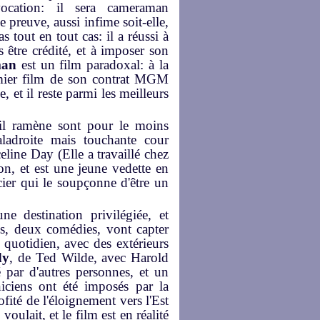
ocation: il sera cameraman
ne preuve, aussi infime soit-elle,
s tout en tout cas: il a réussi à
 être crédité, et à imposer son
man
est un film paradoxal: à la
remier film de son contrat MGM
 et il reste parmi les meilleurs
'il ramène sont pour le moins
aladroite mais touchante cour
line Day (Elle a travaillé chez
, et est une jeune vedette en
ier qui le soupçonne d'être un
e destination privilégiée, et
ms, deux comédies, vont capter
 quotidien, avec des extérieurs
dy
, de Ted Wilde, avec Harold
par d'autres personnes, et un
iciens ont été imposés par la
ité de l'éloignement vers l'Est
oulait, et le film est en réalité