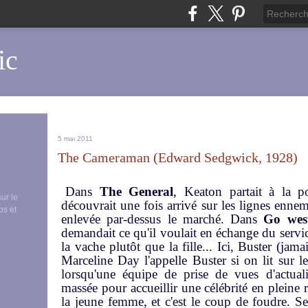
ic
5 mai 2011
The Cameraman (Edward Sedgwick, 1928)
Dans
The General
, Keaton partait à la p
sur le
découvrait une fois arrivé sur les lignes ennem
ps et
enlevée par-dessus le marché. Dans
Go wes
demandait ce qu'il voulait en échange du service
la vache plutôt que la fille... Ici, Buster (j
Marceline Day l'appelle Buster si on lit sur les
lorsqu'une équipe de prise de vues d'actuali
massée pour accueillir une célébrité en pleine r
la jeune femme, et c'est le coup de foudre. Se