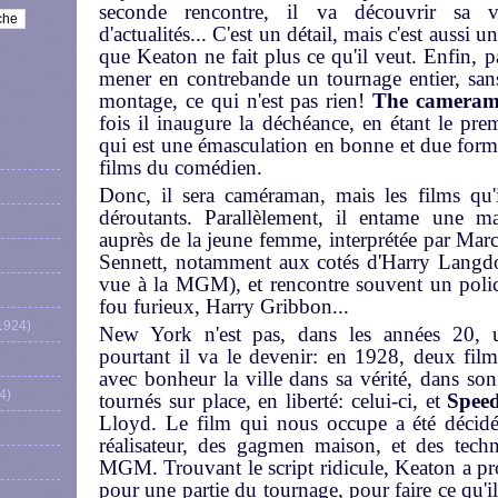
seconde rencontre, il va découvrir sa v
d'actualités... C'est un détail, mais c'est aussi u
que Keaton ne fait plus ce qu'il veut. Enfin, pa
mener en contrebande un tournage entier, sans
montage, ce qui n'est pas rien!
The camera
fois il inaugure la déchéance, en étant le p
qui est une émasculation en bonne et due forme,
films du comédien.
Donc, il sera caméraman, mais les films qu
déroutants. Parallèlement, il entame une m
auprès de la jeune femme, interprétée par Marce
Sennett, notamment aux cotés d'Harry Langdon
vue à la MGM), et rencontre souvent un polic
fou furieux, Harry Gribbon...
1924)
New York n'est pas, dans les années 20, un
pourtant il va le devenir: en 1928, deux fil
avec bonheur la ville dans sa vérité, dans son
4)
tournés sur place, en liberté: celui-ci, et
Spee
Lloyd. Le film qui nous occupe a été décidé 
réalisateur, des gagmen maison, et des techn
MGM. Trouvant le script ridicule, Keaton a prof
pour une partie du tournage, pour faire ce qu'il v