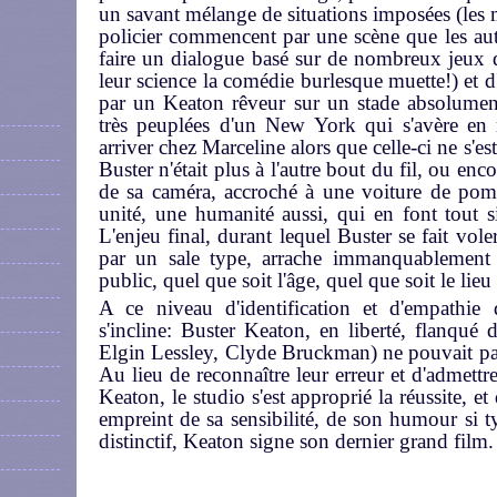
un savant mélange de situations imposées (les
policier commencent par une scène que les
au
faire un dialogue basé sur de nombreux jeux d
leur science la comédie burlesque muette!) et 
par un Keaton rêveur sur un stade absolument
très peuplées d'un New York qui s'avère en r
arriver chez Marceline alors que celle-ci ne s'
Buster n'était plus à l'autre bout du fil, ou enc
de sa caméra, accroché à une voiture de pom
unité, une humanité aussi, qui en font tout 
L'enjeu final, durant lequel Buster se fait vole
par un sale type, arrache immanquablement 
public, quel que soit l'âge, quel que soit le lieu 
A ce niveau d'identification et d'empathie
s'incline: Buster Keaton, en liberté, flanqué
Elgin Lessley, Clyde Bruckman) ne pouvait pas
Au lieu de reconnaître leur erreur et d'admettre
Keaton, le studio s'est approprié la réussite, et
empreint de sa sensibilité, de son humour si ty
distinctif, Keaton signe son dernier grand film.