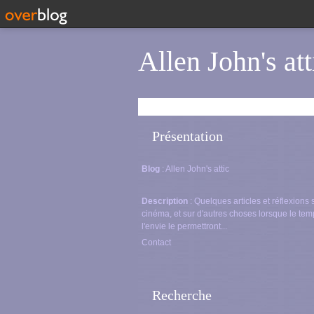
Allen John's att
Présentation
Blog
: Allen John's attic
Description
: Quelques articles et réflexions 
cinéma, et sur d'autres choses lorsque le tem
l'envie le permettront...
Contact
Recherche