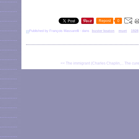
Repost
0
Published by François Massarelli
-
dans
buster keaton
muet
1928
<< The immigrant (Charles Chaplin,...
The cure