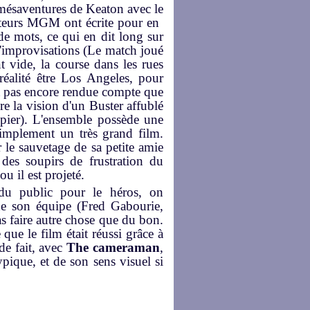
 mésaventures de Keaton avec le
teurs MGM ont écrite pour en
e mots, ce qui en dit long sur
d'improvisations (Le match joué
 vide, la course dans les rues
éalité être Los Angeles, pour
est pas encore rendue compte que
ore la vision d'un Buster affublé
pier). L'ensemble possède une
simplement un très grand film.
r le sauvetage de sa petite amie
des soupirs de frustration du
ou il est projeté.
 du public pour le héros, on
 de son équipe (Fred Gabourie,
 faire autre chose que du bon.
 que le film était réussi grâce à
 de fait, avec
The cameraman
,
pique, et de son sens visuel si