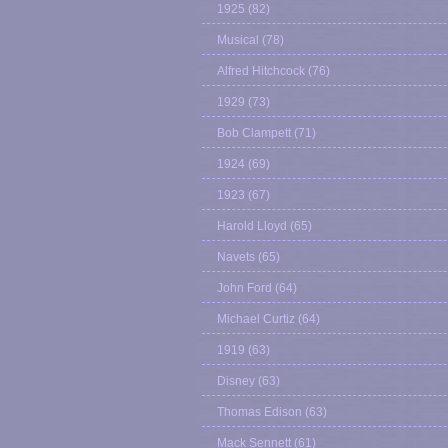
1925
(82)
Musical
(78)
Alfred Hitchcock
(76)
1929
(73)
Bob Clampett
(71)
1924
(69)
1923
(67)
Harold Lloyd
(65)
Navets
(65)
John Ford
(64)
Michael Curtiz
(64)
1919
(63)
Disney
(63)
Thomas Edison
(63)
Mack Sennett
(61)