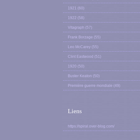
1921
(60)
1922
(58)
Vitagraph
(57)
Frank Borzage
(55)
Leo McCarey
(55)
Clint Eastwood
(51)
1920
(50)
Buster Keaton
(50)
Première guerre mondiale
(49)
Liens
https://spiral.over-blog.com/