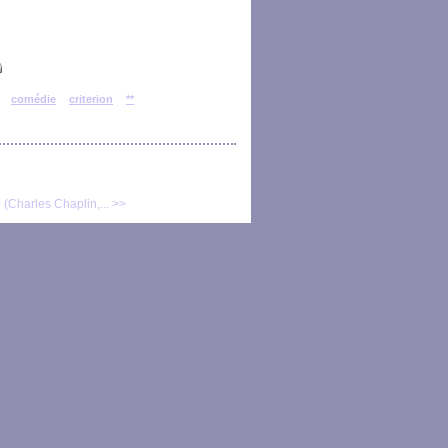
comédie
criterion
**
 (Charles Chaplin,... >>