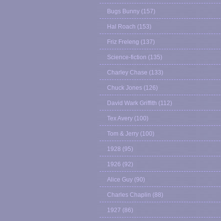
Bugs Bunny
(157)
Hal Roach
(153)
Friz Freleng
(137)
Science-fiction
(135)
Charley Chase
(133)
Chuck Jones
(126)
David Wark Griffith
(112)
Tex Avery
(100)
Tom & Jerry
(100)
1928
(95)
1926
(92)
Alice Guy
(90)
Charles Chaplin
(88)
1927
(86)