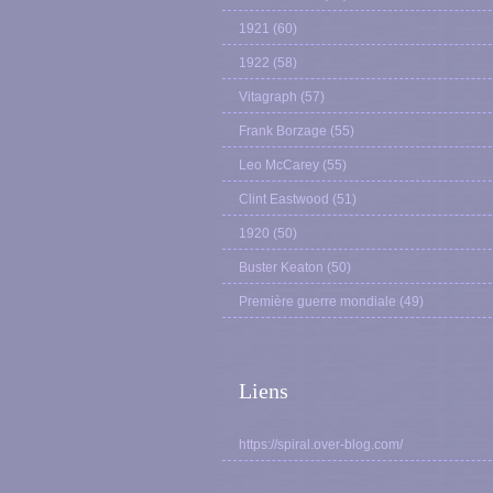
1921
(60)
1922
(58)
Vitagraph
(57)
Frank Borzage
(55)
Leo McCarey
(55)
Clint Eastwood
(51)
1920
(50)
Buster Keaton
(50)
Première guerre mondiale
(49)
Liens
https://spiral.over-blog.com/