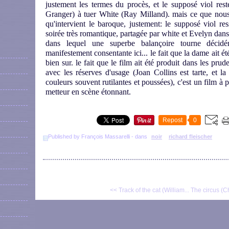
justement les termes du procès, et le supposé viol res
Granger) à tuer White (Ray Milland). mais ce que nous v
qu'intervient le baroque, justement: le supposé viol re
soirée très romantique, partagée par white et Evelyn dans 
dans lequel une superbe balançoire tourne décidé
manifestement consentante ici... le fait que la dame ait ét
bien sur. le fait que le film ait été produit dans les prud
avec les réserves d'usage (Joan Collins est tarte, et la
couleurs souvent rutilantes et poussées), c'est un film à p
metteur en scène étonnant.
Repost
0
Published by François Massarelli
-
dans
noir
richard fleischer
<< Track of the cat (William...
The circus (Ch