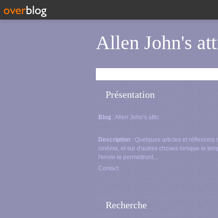
Allen John's att
Présentation
Blog
: Allen John's attic
Description
: Quelques articles et réflexions 
cinéma, et sur d'autres choses lorsque le tem
l'envie le permettront...
Contact
Recherche