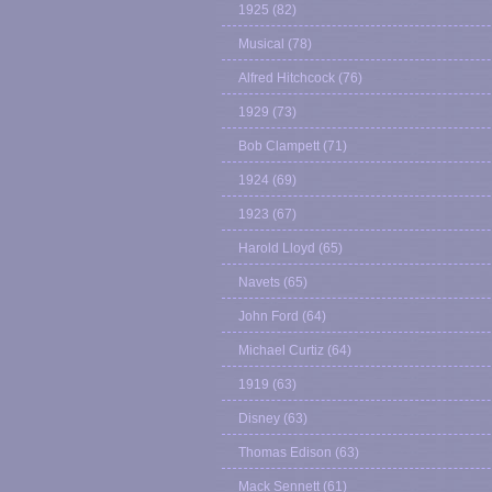
1925
(82)
Musical
(78)
Alfred Hitchcock
(76)
1929
(73)
Bob Clampett
(71)
1924
(69)
1923
(67)
Harold Lloyd
(65)
Navets
(65)
John Ford
(64)
Michael Curtiz
(64)
1919
(63)
Disney
(63)
Thomas Edison
(63)
Mack Sennett
(61)