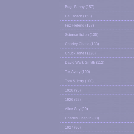
Bugs Bunny
(157)
Hal Roach
(153)
Friz Freleng
(137)
Science-fiction
(135)
Charley Chase
(133)
Chuck Jones
(126)
David Wark Griffith
(112)
Tex Avery
(100)
Tom & Jerry
(100)
1928
(95)
1926
(92)
Alice Guy
(90)
Charles Chaplin
(88)
1927
(86)