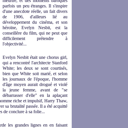
meurtre, et des moments baroques
parfois un peu étranges. Il s'inspire
d'une anecdote réelle, un fait divers
de 1906, d'ailleurs lié au
développement du cinéma, et son
héroïne, Evelyn Nesbit, est la
conseillère du film, qui ne peut que
difficilement prétendre à
l'objectivité...
Evelyn Nesbit était une chorus girl,
qui a rencontré l'architecte Stanford
White; les deux se sont courtisés,
bien que White soit marié, et selon
les journaux de l'époque, l'homme
d'âge moyen aurait drogué et violé
la jeune femme, avant de "se
débarrasser d'elle" en la aplaçant
n homme riche et impulsif, Harry Thaw,
r sa brutalité passée. Il a été acquitté
 de conclure à sa folie...
de les grandes lignes en en faisant