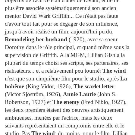
objectifs de l'actrice était d'aller de l'avant, et de ne
plus être associée systématiquement à son ancien
mentor David Wark Griffith... Ce n'était pas faute
d'avoir tout fait pour se dégager de son influence,
jusqu'à avoir réalisé un film, aujourd'hui perdu,
Remodeling her husband
(1920), avec sa soeur
Dorothy dans le rôle principal, et quand même sous la
supervision de Griffith. A la MGM, Lillian Gish a la
plupart du temps choisi ses scripts, ses partenaires, ses
réalisateurs... et a relativement peu tourné:
The wind
n'est que son cinquième film pour le studio, après
La
bohême
(King Vidor, 1926),
The scarlet letter
(Victor Sjöström, 1926),
Annie Laurie
(John S.
Robertson, 1927) et
The enemy
(Fred Niblo, 1927).
les deux premiers étaient des oeuvres artistiquement
ambitieuses, menées par l'actrice, mais les deux
suivants représentaient un compromis entre elle et le
studio. Pas
The wind
: du moins, pour le film, Lillian