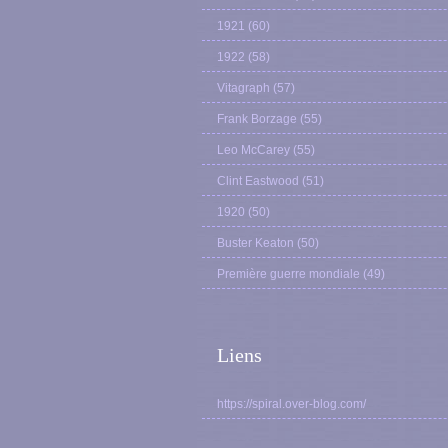
1921
(60)
1922
(58)
Vitagraph
(57)
Frank Borzage
(55)
Leo McCarey
(55)
Clint Eastwood
(51)
1920
(50)
Buster Keaton
(50)
Première guerre mondiale
(49)
Liens
https://spiral.over-blog.com/