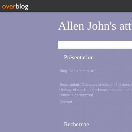
Allen John's att
Présentation
Blog
: Allen John's attic
Description
: Quelques articles et réflexions 
cinéma, et sur d'autres choses lorsque le tem
l'envie le permettront...
Contact
Recherche