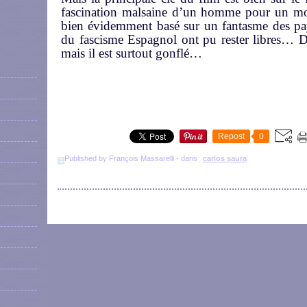
fascination malsaine d’un homme pour un modè
bien évidemment basé sur un fantasme des pays
du fascisme Espagnol ont pu rester libres… Do
mais il est surtout gonflé…
Repost
0
Published by François Massarelli
-
dans
carlos saura