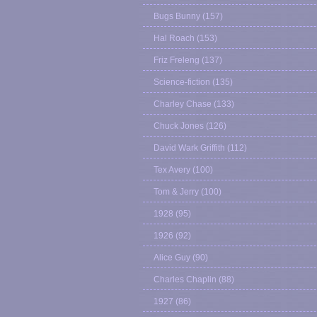
Bugs Bunny
(157)
Hal Roach
(153)
Friz Freleng
(137)
Science-fiction
(135)
Charley Chase
(133)
Chuck Jones
(126)
David Wark Griffith
(112)
Tex Avery
(100)
Tom & Jerry
(100)
1928
(95)
1926
(92)
Alice Guy
(90)
Charles Chaplin
(88)
1927
(86)