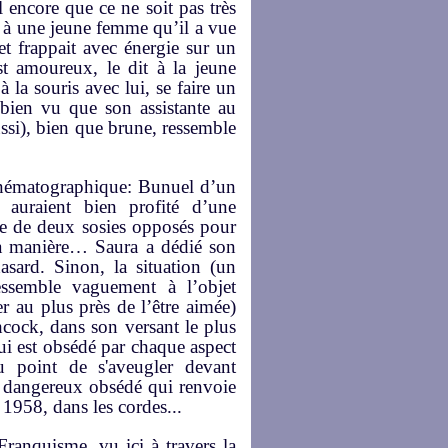
 encore que ce ne soit pas très
re à une jeune femme qu’il a vue
et frappait avec énergie sur un
st amoureux, le dit à la jeune
à la souris avec lui, se faire un
a bien vu que son assistante au
ssi), bien que brune, ressemble
inématographique: Bunuel d’un
e auraient bien profité d’une
ce de deux sosies opposés pour
sa manière… Saura a dédié son
sard. Sinon, la situation (un
semble vaguement à l’objet
er au plus près de l’être aimée)
hcock, dans son versant le plus
ui est obsédé par chaque aspect
 point de s'aveugler devant
un dangereux obsédé qui renvoie
1958, dans les cordes...
Franquisme, vu ici à travers la