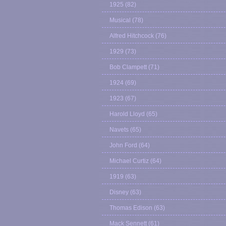
1925
(82)
Musical
(78)
Alfred Hitchcock
(76)
1929
(73)
Bob Clampett
(71)
1924
(69)
1923
(67)
Harold Lloyd
(65)
Navets
(65)
John Ford
(64)
Michael Curtiz
(64)
1919
(63)
Disney
(63)
Thomas Edison
(63)
Mack Sennett
(61)