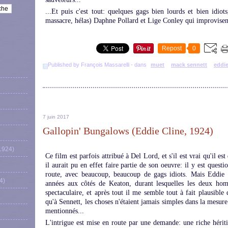
...Et puis c'est tout: quelques gags bien lourds et bien idiot
massacre, hélas) Daphne Pollard et Lige Conley qui improvisent,
Repost
0
Published by François Massarelli
-
dans
muet
mack sennett
eddie
7 juin 2017
Gallopin' Bungalows (Eddie Cline, 1924)
1924)
Ce film est parfois attribué à Del Lord, et s'il est vrai qu'il est 
il aurait pu en effet faire partie de son oeuvre: il y est questi
route, avec beaucoup, beaucoup de gags idiots. Mais Eddie Cli
4)
années aux côtés de Keaton, durant lesquelles les deux hom
spectaculaire, et après tout il me semble tout à fait plausible
qu'à Sennett, les choses n'étaient jamais simples dans la mesur
mentionnés...
L'intrigue est mise en route par une demande: une riche hériti