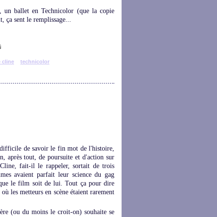
s, un ballet en Technicolor (que la copie
 ça sent le remplissage...
 cline
technicolor
difficile de savoir le fin mot de l'histoire,
on, après tout, de poursuite et d'action sur
ne, fait-il le rappeler, sortait de trois
mes avaient parfait leur science du gag
 que le film soit de lui. Tout ça pour dire
e où les metteurs en scène étaient rarement
ère (ou du moins le croit-on) souhaite se