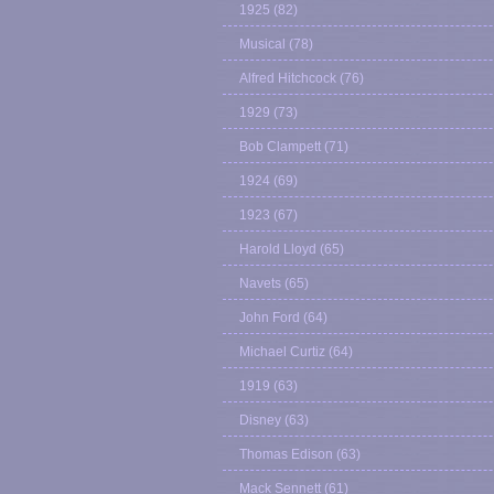
1925
(82)
Musical
(78)
Alfred Hitchcock
(76)
1929
(73)
Bob Clampett
(71)
1924
(69)
1923
(67)
Harold Lloyd
(65)
Navets
(65)
John Ford
(64)
Michael Curtiz
(64)
1919
(63)
Disney
(63)
Thomas Edison
(63)
Mack Sennett
(61)