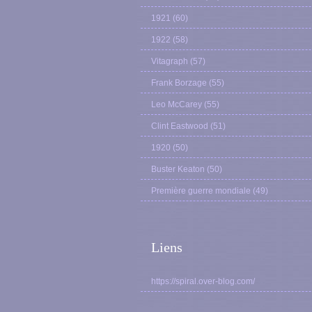
1921
(60)
1922
(58)
Vitagraph
(57)
Frank Borzage
(55)
Leo McCarey
(55)
Clint Eastwood
(51)
1920
(50)
Buster Keaton
(50)
Première guerre mondiale
(49)
Liens
https://spiral.over-blog.com/