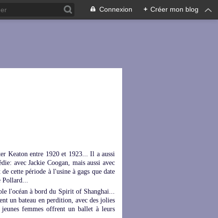
Connexion
+
Créer mon blog
ter Keaton entre 1920 et 1923... Il a aussi
édie: avec Jackie Coogan, mais aussi avec
 de cette période à l'usine à gags que date
 Pollard...
e l'océan à bord du Spirit of Shanghai...
ent un bateau en perdition, avec des jolies
es jeunes femmes offrent un ballet à leurs