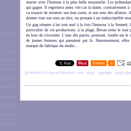
marier avec l'homme à la plus belle moustache. Les prétendan
qui gagne. Il regrettera assez vite car la dame, contrairement à 
va essayer de montrer son bon coeur, et son sens des affaires: i
donner tout son sens au titre, en prenant à un indescriptible m
Un gag résume à lui tout seul à la fois l'humour à la Sennett, l
particulier de ces productions: à la plage, Bevan tente le tou
en bois de s'écrouler. L'une des parois, pourtant, tombe sur le s
de jeunes femmes qui passaient par là. Heureusement, elles 
marque de fabrique du studio...
Repost
0
Published by François Massarelli
-
dans
muet
comédie
eddie clin