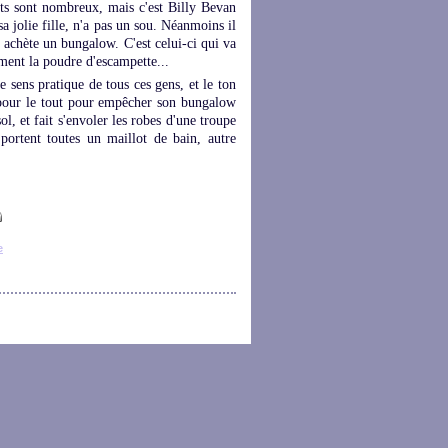
ts sont nombreux, mais c'est Billy Bevan
sa jolie fille, n'a pas un sou. Néanmoins il
l achète un bungalow. C'est celui-ci qui va
oment la poudre d'escampette...
e sens pratique de tous ces gens, et le ton
t pour le tout pour empêcher son bungalow
ol, et fait s'envoler les robes d'une troupe
portent toutes un maillot de bain, autre
e