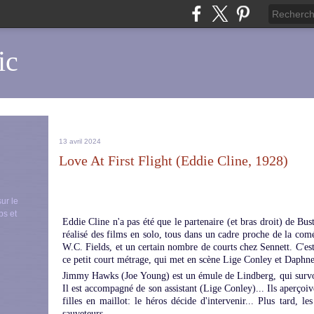
ic
13 avril 2024
Love At First Flight (Eddie Cline, 1928)
sur le
ps et
Eddie Cline n'a pas été que le partenaire (et bras droit) de Bus
réalisé des films en solo, tous dans un cadre proche de la com
W.C. Fields, et un certain nombre de courts chez Sennett. C'est
ce petit court métrage, qui met en scène Lige Conley et Daphne
Jimmy Hawks (Joe Young) est un émule de Lindberg, qui survol
Il est accompagné de son assistant (Lige Conley)... Ils aperçoiv
filles en maillot: le héros décide d'intervenir... Plus tard, l
sauveteurs...