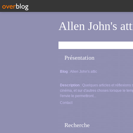
Allen John's att
Présentation
Blog
: Allen John's attic
Description
: Quelques articles et réflexions 
cinéma, et sur d'autres choses lorsque le tem
l'envie le permettront...
Contact
Recherche