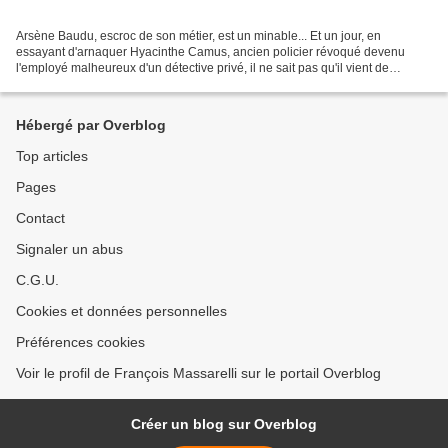
Arsène Baudu, escroc de son métier, est un minable... Et un jour, en
essayant d'arnaquer Hyacinthe Camus, ancien policier révoqué devenu
l'employé malheureux d'un détective privé, il ne sait pas qu'il vient de
rencontrer, en quelque sorte, l'âme soeur......
Hébergé par Overblog
Top articles
Pages
Contact
Signaler un abus
C.G.U.
Cookies et données personnelles
Préférences cookies
Voir le profil de François Massarelli sur le portail Overblog
Créer un blog sur Overblog