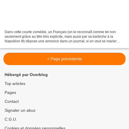
Dans cette courte comédie, un Français (on le reconnaît comme tel non
seulement grâce au titre très explicite, mais aussi par sa barbiche à la
Napoléon III) dépose une annonce dans un journal; si on veut se marier
avec lui, qu'on le retrouve devant le...
< Page précédente
Hébergé par Overblog
Top articles
Pages
Contact
Signaler un abus
C.G.U.
Cookies et données personnelles