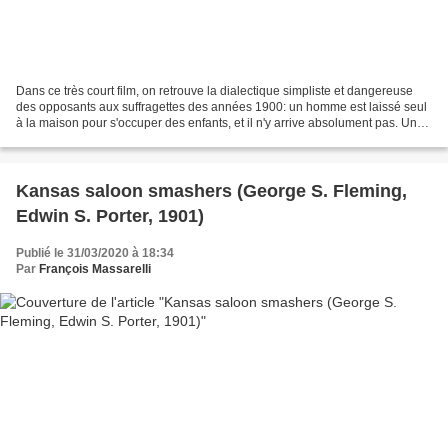
Dans ce très court film, on retrouve la dialectique simpliste et dangereuse
des opposants aux suffragettes des années 1900: un homme est laissé seul
à la maison pour s'occuper des enfants, et il n'y arrive absolument pas. Un
cadre, accroché au mur, entoure...
Kansas saloon smashers (George S. Fleming,
Edwin S. Porter, 1901)
Publié le 31/03/2020 à 18:34
Par
François Massarelli