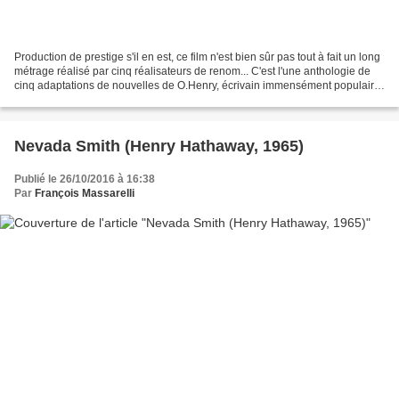
Production de prestige s'il en est, ce film n'est bien sûr pas tout à fait un long
métrage réalisé par cinq réalisateurs de renom... C'est l'une anthologie de
cinq adaptations de nouvelles de O.Henry, écrivain immensément populaire
dont la Fox a souvent...
Nevada Smith (Henry Hathaway, 1965)
Publié le 26/10/2016 à 16:38
Par
François Massarelli