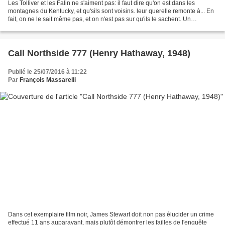
Les Tolliver et les Falin ne s'aiment pas: il faut dire qu'on est dans les
montagnes du Kentucky, et qu'sils sont voisins. leur querelle remonte à... En
fait, on ne le sait même pas, et on n'est pas sur qu'ils le sachent. Un
événement significatif fait...
Call Northside 777 (Henry Hathaway, 1948)
Publié le 25/07/2016 à 11:22
Par
François Massarelli
Dans cet exemplaire film noir, James Stewart doit non pas élucider un crime
effectué 11 ans auparavant, mais plutôt démontrer les failles de l'enquête