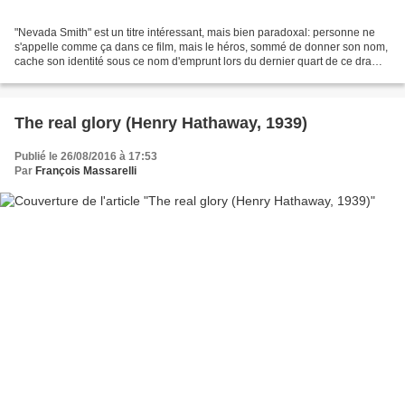
"Nevada Smith" est un titre intéressant, mais bien paradoxal: personne ne
s'appelle comme ça dans ce film, mais le héros, sommé de donner son nom,
cache son identité sous ce nom d'emprunt lors du dernier quart de ce drame
sordide de la vengeance... En...
The real glory (Henry Hathaway, 1939)
Publié le 26/08/2016 à 17:53
Par
François Massarelli