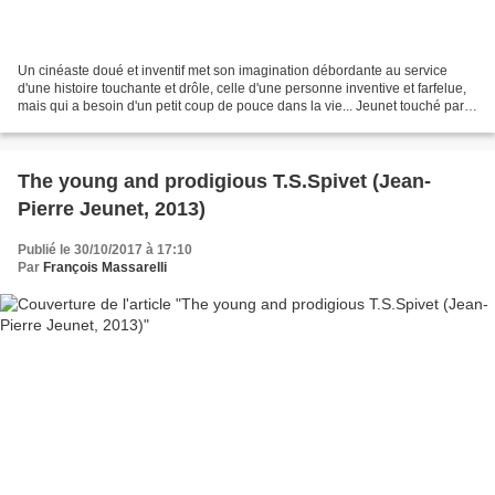
Un cinéaste doué et inventif met son imagination débordante au service
d'une histoire touchante et drôle, celle d'une personne inventive et farfelue,
mais qui a besoin d'un petit coup de pouce dans la vie... Jeunet touché par
la grâce, ce n'est pas la...
The young and prodigious T.S.Spivet (Jean-
Pierre Jeunet, 2013)
Publié le 30/10/2017 à 17:10
Par
François Massarelli