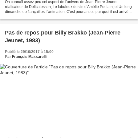
On connaît assez peu cet aspect de l'univers de Jean-Pierre Jeunet,
réalisateur de Delicatessen, Le fabuleux destin d'Amélie Poulain, et Un long
dimanche de fiançailles: l'animation. C'est pourtant ce par quoi il est arrivé
au cinéma, ainsi du reste qu'à...
Pas de repos pour Billy Brakko (Jean-Pierre
Jeunet, 1983)
Publié le 29/10/2017 à 15:00
Par
François Massarelli