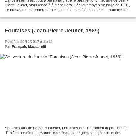
Delicatessen s'est trouvé par hasard être le premier long métrage de Jean-
Pierre Jeunet, alors associé à Marc Caro. Dès leur moyen métrage de 1981,
Le bunker de la dernière rafale ils ont manifesté dans leur collaboration un
coté sombre, vaguement cyberpunk...
Foutaises (Jean-Pierre Jeunet, 1989)
Publié le 29/10/2017 à 11:12
Par
François Massarelli
Sous ses airs de ne pas y toucher, Foutaises c'est l'introduction par Jeunet
d'un film-première personne, dans lequel on égrène des plaisirs et des