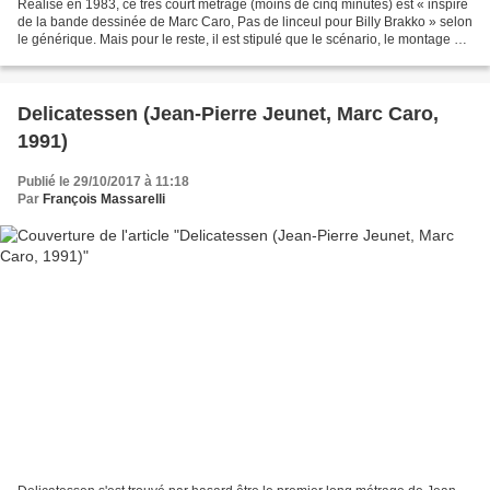
Réalisé en 1983, ce très court métrage (moins de cinq minutes) est « inspiré
de la bande dessinée de Marc Caro, Pas de linceul pour Billy Brakko » selon
le générique. Mais pour le reste, il est stipulé que le scénario, le montage et
la réalisation sont...
Delicatessen (Jean-Pierre Jeunet, Marc Caro,
1991)
Publié le 29/10/2017 à 11:18
Par
François Massarelli