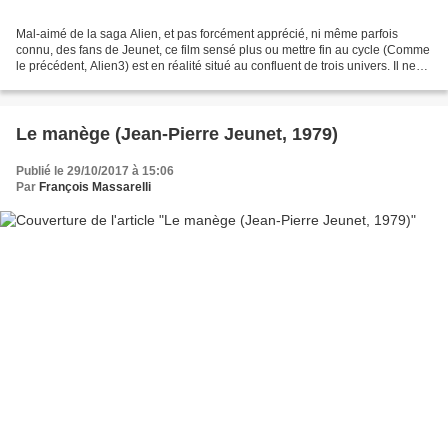
Mal-aimé de la saga Alien, et pas forcément apprécié, ni même parfois
connu, des fans de Jeunet, ce film sensé plus ou mettre fin au cycle (Comme
le précédent, Alien3) est en réalité situé au confluent de trois univers. Il ne
peut être pris que comme...
Le manège (Jean-Pierre Jeunet, 1979)
Publié le 29/10/2017 à 15:06
Par
François Massarelli