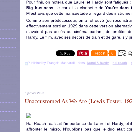
Pour finir, on notera que Laurel et Hardy sont fatigués 
Big business
, le cor et la clarinette de
You’re darn t
M’est avis que cette mansuétude à l’égard des instrume
Comme son prédécesseur, on a retrouvé (ou reconstruit)
effectivement sorti en 1929 dans cette version alternati
n'avaient pas accès au cinéma parlant, de profiter d
Hardy. Le film, avec ses décors de train et de gare, s'y pr
Repost
0
Published by François Massarelli
-
dans
laurel & hardy
hal roach
5 janvier 2026
Unaccustomed As We Are (Lewis Foster, 19
Hal Roach réalisait l'importance de Laurel et Hardy, et il 
affronter le micro. N'oublions pas que le duo était 