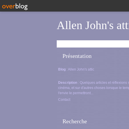
Allen John's att
Présentation
Blog
: Allen John's attic
Description
: Quelques articles et réflexions 
cinéma, et sur d'autres choses lorsque le tem
l'envie le permettront...
Contact
Recherche