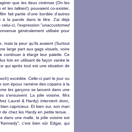
imaginer que les deux cinémas (On les
s
et les
talkies
!) pouvaient co-exister,
film fait partie d'une bordée d'autres
à la parole dans le titre. J'ai déjà
celui-ci, l'expression "
unaccustomed
convenue généralement utilisée pour
, mais la peur qu’ils avaient (Surtout
 une large part aux gags visuels, voire
 continuer à élargir leur palette. Ce
s loin en utilisant de façon variée le
ce qui après tout est une situation de
ch) excédée. Celle-ci part le jour ou
que son époux ramène des copains à la
mme les garçons se lancent dans une
es s'ensuivent. La jolie voisine, Mrs
ez Laurel & Hardy) intervient donc,
 bien capricieux. Et bien sur, son mari
 de chez les Hardy en petite tenue...
 dans une malle, la jolie voisine est
Kennedy", c'est bien sûr Edgar, qui