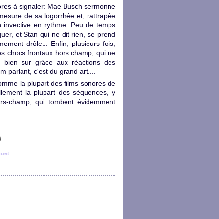
onores à signaler: Mae Busch sermonne
 mesure de sa logorrhée et, rattrapée
 invective en rythme. Peu de temps
quer, et Stan qui ne dit rien, se prend
ment drôle... Enfin, plusieurs fois,
es chocs frontaux hors champ, qui ne
t bien sur grâce aux réactions des
m parlant, c'est du grand art....
 comme la plupart des films sonores de
llement la plupart des séquences, y
ors-champ, qui tombent évidemment
uet