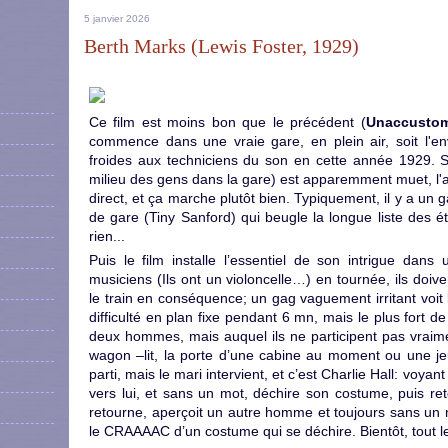
5 janvier 2026
Berth Marks (Lewis Foster, 1929)
Ce film est moins bon que le précédent (
Unaccustom
commence dans une vraie gare, en plein air, soit l'e
froides aux techniciens du son en cette année 1929. S
milieu des gens dans la gare) est apparemment muet, l'
direct, et ça marche plutôt bien. Typiquement, il y a un 
de gare (Tiny Sanford) qui beugle la longue liste des 
rien...
Puis le film installe l’essentiel de son intrigue dans
musiciens (Ils ont un violoncelle…) en tournée, ils doive
le train en conséquence; un gag vaguement irritant voit
difficulté en plan fixe pendant 6 mn, mais le plus fort d
deux hommes, mais auquel ils ne participent pas vraim
wagon –lit, la porte d’une cabine au moment ou une je
parti, mais le mari intervient, et c’est Charlie Hall: voyan
vers lui, et sans un mot, déchire son costume, puis re
retourne, aperçoit un autre homme et toujours sans un 
le CRAAAAC d’un costume qui se déchire. Bientôt, tout 