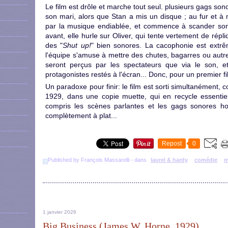
Le film est drôle et marche tout seul. plusieurs gags s
son mari, alors que Stan a mis un disque ; au fur et à
par la musique endiablée, et commence à scander son
avant, elle hurle sur Oliver, qui tente vertement de répli
des "
Shut up!
" bien sonores. La cacophonie est extrême
l'équipe s'amuse à mettre des chutes, bagarres ou autr
seront perçus par les spectateurs que via le son, e
protagonistes restés à l'écran... Donc, pour un premier fil
Un paradoxe pour finir: le film est sorti simultanément,
1929, dans une copie muette, qui en recycle essentie
compris les scènes parlantes et les gags sonores h
complètement à plat...
Repost
0
Published by François Massarelli
-
dans
laurel & hardy
comédie
m
1 janvier 2026
Big Business (James W. Horne, 1929)