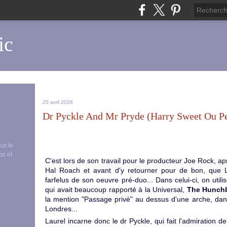
ic
20 avril 2026
Dr Pyckle And Mr Pryde (Harry Sweet Ou P
sur le
ps et
C'est lors de son travail pour le producteur Joe Rock, 
Hal Roach et avant d'y retourner pour de bon, que La
farfelus de son oeuvre pré-duo... Dans celui-ci, on util
qui avait beaucoup rapporté à la Universal,
The Hunchb
la mention "Passage privé" au dessus d'une arche, dan
Londres...
Laurel incarne donc le dr Pyckle, qui fait l'admiration de