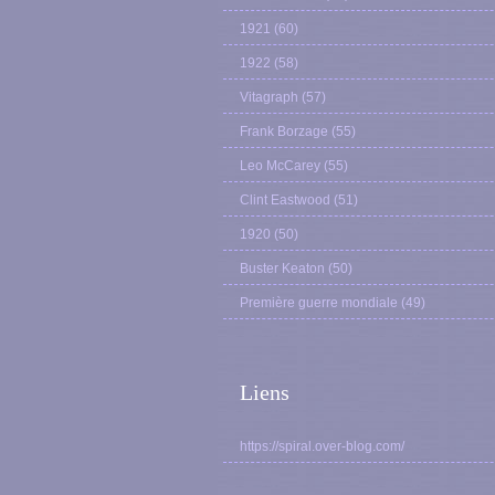
1921
(60)
1922
(58)
Vitagraph
(57)
Frank Borzage
(55)
Leo McCarey
(55)
Clint Eastwood
(51)
1920
(50)
Buster Keaton
(50)
Première guerre mondiale
(49)
Liens
https://spiral.over-blog.com/