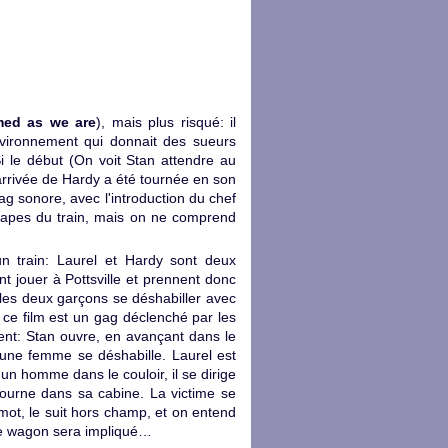
ed as we are
), mais plus risqué: il
nvironnement qui donnait des sueurs
i le début (On voit Stan attendre au
arrivée de Hardy a été tournée en son
gag sonore, avec l'introduction du chef
étapes du train, mais on ne comprend
 un train: Laurel et Hardy sont deux
nt jouer à Pottsville et prennent donc
 les deux garçons se déshabiller avec
e ce film est un gag déclenché par les
ent: Stan ouvre, en avançant dans le
une femme se déshabille. Laurel est
t un homme dans le couloir, il se dirige
tourne dans sa cabine. La victime se
mot, le suit hors champ, et on entend
le wagon sera impliqué…