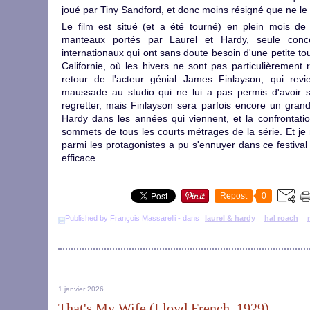
joué par Tiny Sandford, et donc moins résigné que ne le
Le film est situé (et a été tourné) en plein mois d
manteaux portés par Laurel et Hardy, seule conc
internationaux qui ont sans doute besoin d'une petite to
Californie, où les hivers ne sont pas particulièrement
retour de l'acteur génial James Finlayson, qui revi
maussade au studio qui ne lui a pas permis d'avoir s
regretter, mais Finlayson sera parfois encore un grand
Hardy dans les années qui viennent, et la confrontati
sommets de tous les courts métrages de la série. Et je
parmi les protagonistes a pu s'ennuyer dans ce festival 
efficace.
Repost
0
Published by François Massarelli
-
dans
laurel & hardy
hal roach
1 janvier 2026
That's My Wife (Lloyd French, 1929)