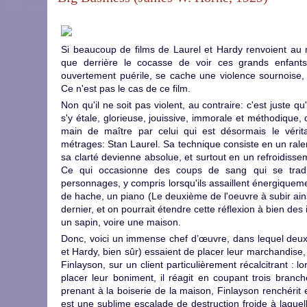
Si beaucoup de films de Laurel et Hardy renvoient au m
que derrière le cocasse de voir ces grands enfants
ouvertement puérile, se cache une violence sournoise, 
Ce n'est pas le cas de ce film.
Non qu'il ne soit pas violent, au contraire: c'est juste qu'
s'y étale, glorieuse, jouissive, immorale et méthodique,
main de maître par celui qui est désormais le vérit
métrages: Stan Laurel. Sa technique consiste en un ralen
sa clarté devienne absolue, et surtout en un refroidiss
Ce qui occasionne des coups de sang qui se tradu
personnages, y compris lorsqu'ils assaillent énergique
de hache, un piano (Le deuxième de l'oeuvre à subir ains
dernier, et on pourrait étendre cette réflexion à bien de
un sapin, voire une maison.
Donc, voici un immense chef d’œuvre, dans lequel deux
et Hardy, bien sûr) essaient de placer leur marchandis
Finlayson, sur un client particulièrement récalcitrant : l
placer leur boniment, il réagit en coupant trois bran
prenant à la boiserie de la maison, Finlayson renchérit 
est une sublime escalade de destruction froide à laquell