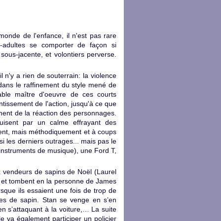
onde de l'enfance, il n'est pas rare
-adultes se comporter de façon si
sous-jacente, et volontiers perverse.
il n'y a rien de souterrain: la violence
 dans le raffinement du style mené de
able maître d'oeuvre de ces courts
tissement de l'action, jusqu'à ce que
ement de la réaction des personnages.
isent par un calme effrayant des
ment, mais méthodiquement et à coups
i les derniers outrages... mais pas le
s instruments de musique), une Ford T,
 vendeurs de sapins de Noël (Laurel
e, et tombent en la personne de James
orsque ils essaient une fois de trop de
ches de sapin. Stan se venge en s’en
en s’attaquant à la voiture,… La suite
e va également participer un policier