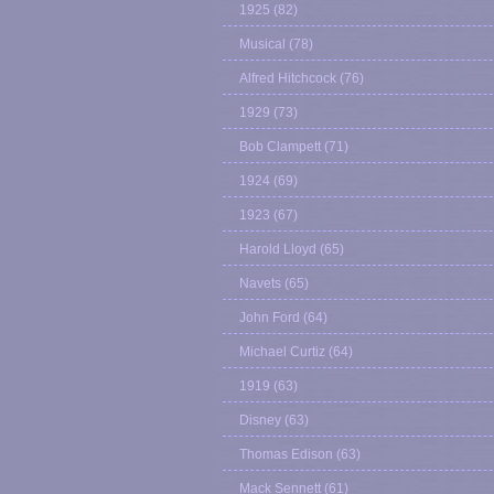
1925
(82)
Musical
(78)
Alfred Hitchcock
(76)
1929
(73)
Bob Clampett
(71)
1924
(69)
1923
(67)
Harold Lloyd
(65)
Navets
(65)
John Ford
(64)
Michael Curtiz
(64)
1919
(63)
Disney
(63)
Thomas Edison
(63)
Mack Sennett
(61)