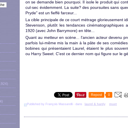
on se demande bien pourquoi. Il isole le produit qui contie
cul-sec évidemment. La suite? des poursuites sans queu
Pryde" est un fieffé farceur...
La cible principale de ce court métrage glorieusement idi
Stevenson, plutôt les tendances cinématographiques au
1920 (avec John Barrymore) en tête...
Quant au metteur en scène... l'ancien acteur devenu p
parfois lui-même mis la main à la pâte de ses comédies,
bobines qui présentaient Laurel, étaient le plus souve
ou Harry Sweet. C'est ce dernier nom qui figure sur le gé
1924)
Repost
0
4)
Published by François Massarelli
-
dans
laurel & hardy
muet