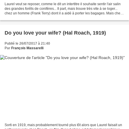
Laurel veut se reposer, comme le dit un intertitre il souhaite sentir l'air salin
des grandes forêts de conifères... Il part, mais trouve très vite à se loger...
chez un homme (Frank Terry) dont il a aidé à porter les bagages. Mais chez
cet homme, il...
Do you love your wife? (Hal Roach, 1919)
Publié le 26/07/2017 à 21:40
Par
François Massarelli
Sorti en 1919, mais probablement tourné plus tôt alors que Laurel faisait un