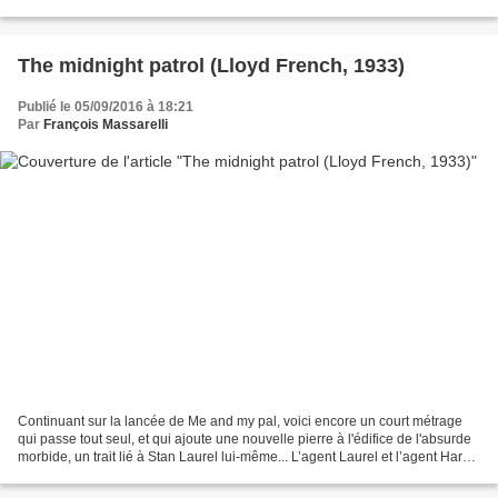
escroquant un gamin. Comme celui-ci...
The midnight patrol (Lloyd French, 1933)
Publié le 05/09/2016 à 18:21
Par
François Massarelli
Continuant sur la lancée de Me and my pal, voici encore un court métrage
qui passe tout seul, et qui ajoute une nouvelle pierre à l'édifice de l'absurde
morbide, un trait lié à Stan Laurel lui-même... L’agent Laurel et l’agent Hardy
ont été engagés le...