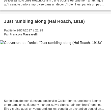
petit essai solo chez Roach, ce film d'une bobine est tellement anarchique
qu'il semble parfois improvisé dans un décor d'hôtel. ll est parfois un peu
difficile à résumer: Laurel...
Just rambling along (Hal Roach, 1918)
Publié le 26/07/2017 à 21:28
Par
François Massarelli
Sur le front de mer, dans une petite ville Californienne, une jeune femme
entre dans un café, pour y manger, suivie d'un certain nombre d'hommes.
Elle y croise aussi un vagabond, qui est venu là en trichant un peu, et en