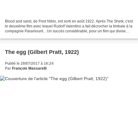
Blood and sand, de Fred Niblo, est sorti en août 1922. Après The Sheik, c'est
le deuxième film avec lequel Rudolf Valentino a fait décrocher la timbale à la
compagnie Paramount... Un succès considérable, pour un film qui divise
jusqu'à aujourd'hui, entre...
The egg (Gilbert Pratt, 1922)
Publié le 28/07/2017 à 16:24
Par
François Massarelli