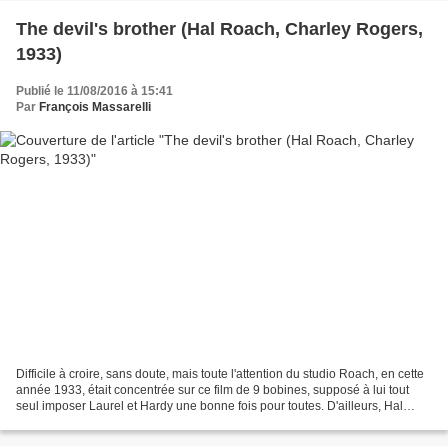
The devil's brother (Hal Roach, Charley Rogers,
1933)
Publié le 11/08/2016 à 15:41
Par
François Massarelli
Difficile à croire, sans doute, mais toute l'attention du studio Roach, en cette
année 1933, était concentrée sur ce film de 9 bobines, supposé à lui tout
seul imposer Laurel et Hardy une bonne fois pour toutes. D'ailleurs, Hal
Roach dans le rôle de réalisateur...