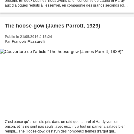
présent. En deux bobines, nous avons ici un concentré de Laurel et Hardy,
aux dialogues réduits à l’essentiel, en compagnie des grands seconds rôles
habituels, Edgar Kennedy et...
The hoose-gow (James Parrott, 1929)
Publié le 21/05/2016 à 15:24
Par
François Massarelli
C'est parce qu'ils ont été pris dans un raid que Laurel et Hardy vont en
prison, et ils ne sont pas seuls: avec eux, il y a tout un panier à salade bien
rempli... The Hoose-gow, c'est l'un des nombreux termes d'argot qui