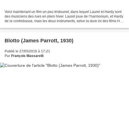
Voici maintenant un film un peu tristounet, dans lequel Laurel et Hardy sont
des musiciens des rues en plein hiver. Laurel joue de l’harmonium, et Hardy
de la contrebasse, mais les deux instruments, selon la dure loi des films Hal
Roach, ne survivent...
Blotto (James Parrott, 1930)
Publié le 27/05/2016 à 17:21
Par
François Massarelli