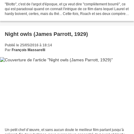
"Blotto", c'est de l'argot d'époque, et ça veut dire "complètement bourré", ce
qui est paradoxal quand on connait l'intrigue de ce film dans lequel Laurel et
hardy boivent, certes, mais du thé... Cette-fois, Roach et ses deux compères
tentent frontalement...
Night owls (James Parrott, 1929)
Publié le 25/05/2016 à 18:14
Par
François Massarelli
Un petit chef d’œuvre, et sans aucun doute le meilleur film parlant jusqu’à