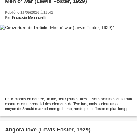
Men o' war (Lewis Foster, 1929)
Publié le 16/05/2016 à 16:41
Par
François Massarelli
Deux marins en bordée, un lac, deux jeunes filles… Nous sommes en terrain
connu, et on reprend ici des éléments de Two tars, mais surtout un gag
moyen de Should married men go home, rendu plus efficace et plus long par
le recours au dialogue: Stan et...
Angora love (Lewis Foster, 1929)