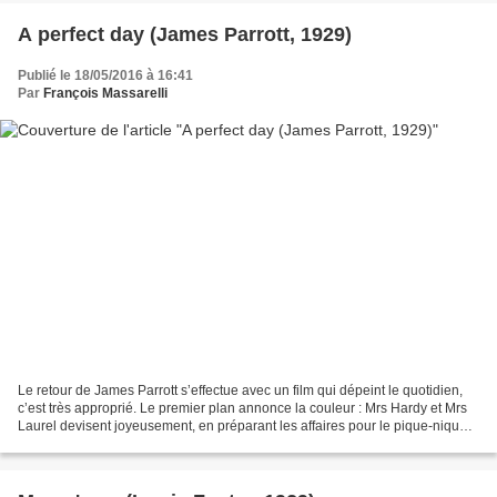
A perfect day (James Parrott, 1929)
Publié le 18/05/2016 à 16:41
Par
François Massarelli
Le retour de James Parrott s’effectue avec un film qui dépeint le quotidien,
c’est très approprié. Le premier plan annonce la couleur : Mrs Hardy et Mrs
Laurel devisent joyeusement, en préparant les affaires pour le pique-nique,
pendant que leurs maris...