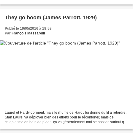
désignent un centre de détention...
They go boom (James Parrott, 1929)
Publié le 19/05/2016 à 18:58
Par
François Massarelli
Laurel et Hardy dorment, mais le rhume de Hardy lui donne du fil à retordre.
Stan Laurel va déployer bien des efforts pour le réconforter, mais de
cataplasme en bain de pieds, ça va généralement mal se passer, surtout que
le voisin du dessous (Charlie...