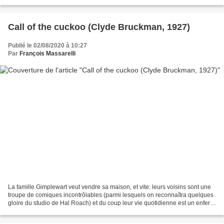
patron y est crédité à la mise en scène...
Call of the cuckoo (Clyde Bruckman, 1927)
Publié le 02/08/2020 à 10:27
Par
François Massarelli
La famille Gimplewart veut vendre sa maison, et vite: leurs voisins sont une
troupe de comiques incontrôlables (parmi lesquels on reconnaîtra quelques
gloire du studio de Hal Roach) et du coup leur vie quotidienne est un enfer.
Mais les rigolos ne s'arrêtent...