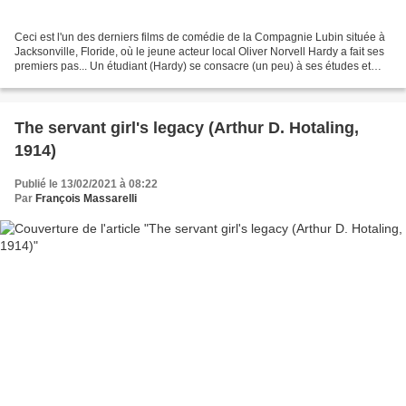
Ceci est l'un des derniers films de comédie de la Compagnie Lubin située à
Jacksonville, Floride, où le jeune acteur local Oliver Norvell Hardy a fait ses
premiers pas... Un étudiant (Hardy) se consacre (un peu) à ses études et
(beaucoup) à faire la bringue;...
The servant girl's legacy (Arthur D. Hotaling,
1914)
Publié le 13/02/2021 à 08:22
Par
François Massarelli