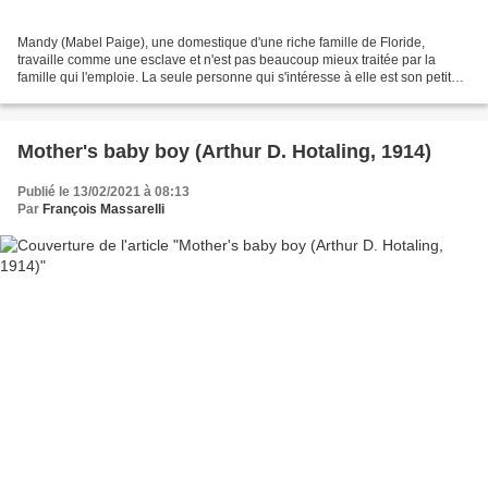
Mandy (Mabel Paige), une domestique d'une riche famille de Floride,
travaille comme une esclave et n'est pas beaucoup mieux traitée par la
famille qui l'emploie. La seule personne qui s'intéresse à elle est son petit
ami, Cy (Oliver Hardy). On lui annonce...
Mother's baby boy (Arthur D. Hotaling, 1914)
Publié le 13/02/2021 à 08:13
Par
François Massarelli