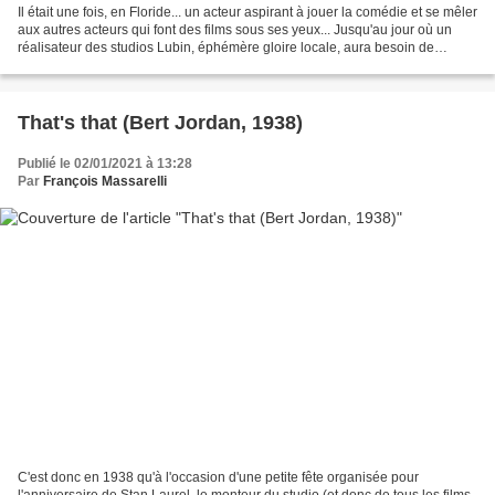
Il était une fois, en Floride... un acteur aspirant à jouer la comédie et se mêler
aux autres acteurs qui font des films sous ses yeux... Jusqu'au jour où un
réalisateur des studios Lubin, éphémère gloire locale, aura besoin de
quelqu'un avec exactement...
That's that (Bert Jordan, 1938)
Publié le 02/01/2021 à 13:28
Par
François Massarelli
C'est donc en 1938 qu'à l'occasion d'une petite fête organisée pour
l'anniversaire de Stan Laurel, le monteur du studio (et donc de tous les films