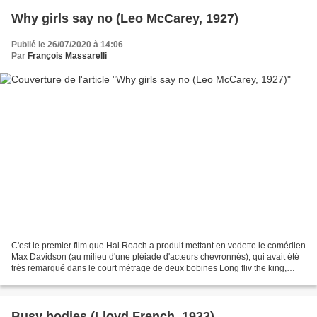
Why girls say no (Leo McCarey, 1927)
Publié le 26/07/2020 à 14:06
Par
François Massarelli
C'est le premier film que Hal Roach a produit mettant en vedette le comédien
Max Davidson (au milieu d'une pléiade d'acteurs chevronnés), qui avait été
très remarqué dans le court métrage de deux bobines Long fliv the king,
avec Charley Chase. De façon...
Busy bodies (Lloyd French, 1933)