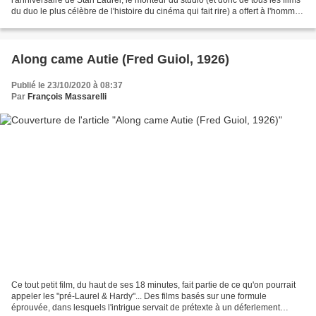
du duo le plus célèbre de l'histoire du cinéma qui fait rire) a offert à l'homme
du jour une bobine contenant...
Along came Autie (Fred Guiol, 1926)
Publié le 23/10/2020 à 08:37
Par
François Massarelli
Ce tout petit film, du haut de ses 18 minutes, fait partie de ce qu'on pourrait
appeler les "pré-Laurel & Hardy"... Des films basés sur une formule
éprouvée, dans lesquels l'intrigue servait de prétexte à un déferlement