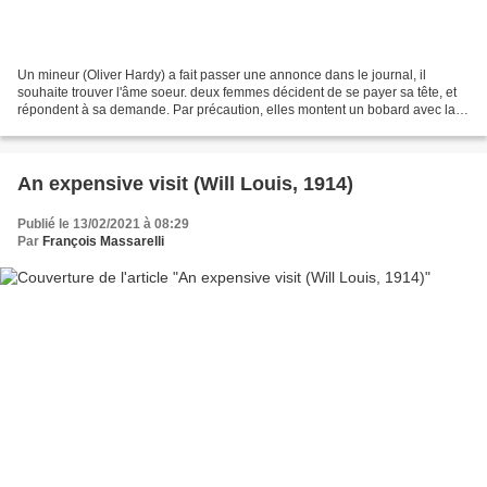
Un mineur (Oliver Hardy) a fait passer une annonce dans le journal, il
souhaite trouver l'âme soeur. deux femmes décident de se payer sa tête, et
répondent à sa demande. Par précaution, elles montent un bobard avec la
bonne, qui est supposée être la veuve...
An expensive visit (Will Louis, 1914)
Publié le 13/02/2021 à 08:29
Par
François Massarelli