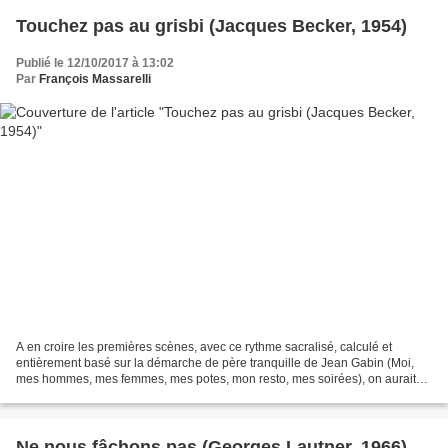
Touchez pas au grisbi (Jacques Becker, 1954)
Publié le 12/10/2017 à 13:02
Par
François Massarelli
A en croire les premières scènes, avec ce rythme sacralisé, calculé et
entièrement basé sur la démarche de père tranquille de Jean Gabin (Moi,
mes hommes, mes femmes, mes potes, mon resto, mes soirées), on aurait
presque l'impression d'assister à un de...
Ne nous fâchons pas (Georges Lautner, 1966)