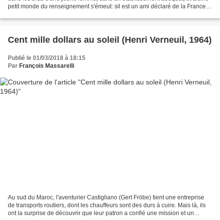
petit monde du renseignement s'émeut: sil est un ami déclaré de la France,
le trafiquant d'armes international...
Cent mille dollars au soleil (Henri Verneuil, 1964)
Publié le 01/03/2018 à 18:15
Par
François Massarelli
Au sud du Maroc, l'aventurier Castigliano (Gert Fröbe) tient une entreprise
de transports routiers, dont les chauffeurs sont des durs à cuire. Mais là, ils
ont la surprise de découvrir que leur patron a confié une mission et un