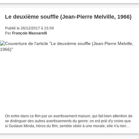
camion flambant neuf à...
Le deuxième souffle (Jean-Pierre Melville, 1966)
Publié le 26/12/2017 à 15:50
Par
François Massarelli
On entre dans ce film par un avertissement maison, qui fait bien attention de
se distinguer des autres avertissements du genre: on est prié d'y croire que
si Gustave Minda, héros du film, semble obéir à une morale, elle n'a rien
d'une morale à suivre....