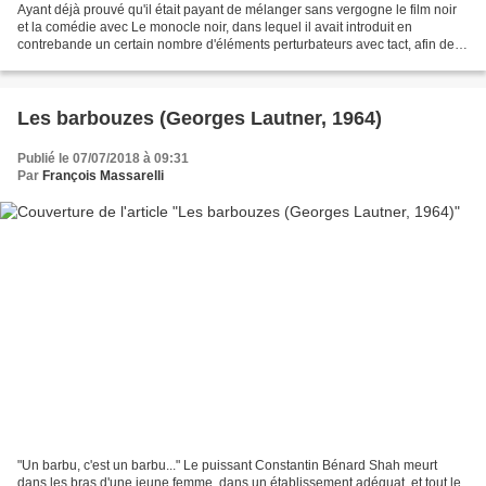
Ayant déjà prouvé qu'il était payant de mélanger sans vergogne le film noir
et la comédie avec Le monocle noir, dans lequel il avait introduit en
contrebande un certain nombre d'éléments perturbateurs avec tact, afin de
miner le film de l'intérieur, Lautner...
Les barbouzes (Georges Lautner, 1964)
Publié le 07/07/2018 à 09:31
Par
François Massarelli
"Un barbu, c'est un barbu..." Le puissant Constantin Bénard Shah meurt
dans les bras d'une jeune femme, dans un établissement adéquat, et tout le