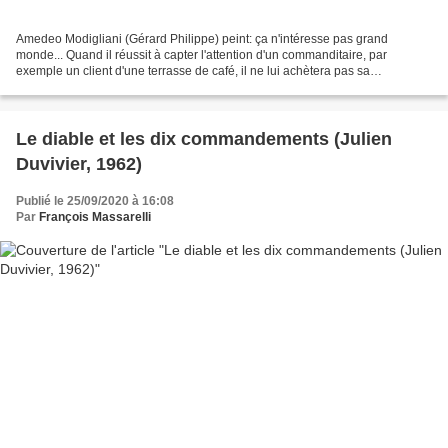
Amedeo Modigliani (Gérard Philippe) peint: ça n'intéresse pas grand
monde... Quand il réussit à capter l'attention d'un commanditaire, par
exemple un client d'une terrasse de café, il ne lui achètera pas sa
production, car les gens ne comprennent pas...
Le diable et les dix commandements (Julien
Duvivier, 1962)
Publié le 25/09/2020 à 16:08
Par
François Massarelli