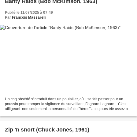
Banty Raids (Bob McKimson, 1963)
Publié le 11/07/2025 à 07:49
Par
François Massarelli
Un coq obsédé s'introduit dans un poulailler, où il se fait passer pour un
poussin pour tromper la vigilance du surveillant, Foghorn Leghorn... C'est
affligeant: non seulement la personnalité du "héros" a toujours été assez peu
engageante, mais ce court...
Zip 'n snort (Chuck Jones, 1961)