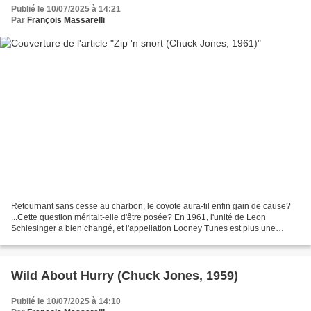
Publié le 10/07/2025 à 14:21
Par
François Massarelli
Retournant sans cesse au charbon, le coyote aura-til enfin gain de cause?
...Cette question méritait-elle d'être posée? En 1961, l'unité de Leon
Schlesinger a bien changé, et l'appellation Looney Tunes est plus une
convenance qu'une marque de fabrique....
Wild About Hurry (Chuck Jones, 1959)
Publié le 10/07/2025 à 14:10