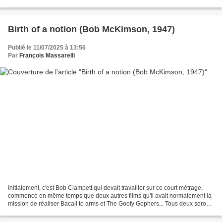
décident de tenter leur chance...
Birth of a notion (Bob McKimson, 1947)
Publié le 11/07/2025 à 13:56
Par
François Massarelli
Initialement, c'est Bob Clampett qui devait travailler sur ce court métrage,
commencé en même temps que deux autres films qu'il avait normalement la
mission de réaliser Bacall to arms et The Goofy Gophers... Tous deux seront
finalisés par Arthur Davis,...