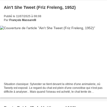
Ain't She Tweet (Friz Freleng, 1952)
Publié le 11/07/2025 à 08:08
Par
François Massarelli
Situation classique: Sylvester se tient devant la vitrine d'une animalerie, où
Tweety est exposé. Le regard du chat est plein d'une convoitise qui n'est pas
difficile à analyser... Mais quand l'oiseau est acheté, le chat tente de
s'introduire dans la...