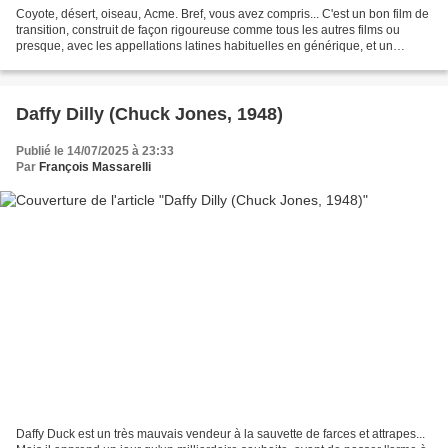
Coyote, désert, oiseau, Acme. Bref, vous avez compris... C'est un bon film de
transition, construit de façon rigoureuse comme tous les autres films ou
presque, avec les appellations latines habituelles en générique, et un
ensemble de tentatives ratées....
Daffy Dilly (Chuck Jones, 1948)
Publié le 14/07/2025 à 23:33
Par
François Massarelli
Daffy Duck est un très mauvais vendeur à la sauvette de farces et attrapes...