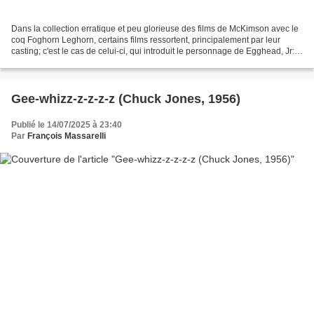
Dans la collection erratique et peu glorieuse des films de McKimson avec le
coq Foghorn Leghorn, certains films ressortent, principalement par leur
casting; c'est le cas de celui-ci, qui introduit le personnage de Egghead, Jr:
un poussin surdoué confié...
Gee-whizz-z-z-z-z (Chuck Jones, 1956)
Publié le 14/07/2025 à 23:40
Par
François Massarelli