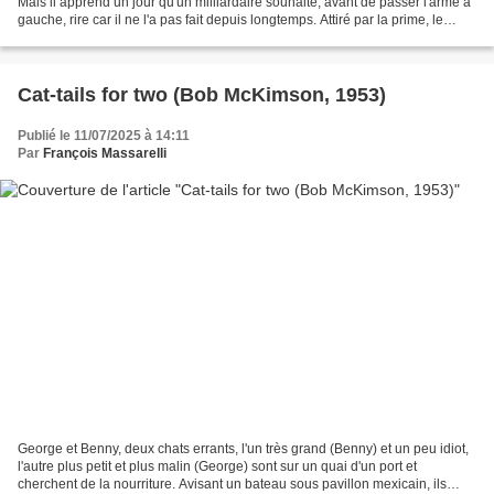
Mais il apprend un jour qu'un milliardaire souhaite, avant de passer l'arme à
gauche, rire car il ne l'a pas fait depuis longtemps. Attiré par la prime, le
canard se précipite,...
Cat-tails for two (Bob McKimson, 1953)
Publié le 11/07/2025 à 14:11
Par
François Massarelli
George et Benny, deux chats errants, l'un très grand (Benny) et un peu idiot,
l'autre plus petit et plus malin (George) sont sur un quai d'un port et
cherchent de la nourriture. Avisant un bateau sous pavillon mexicain, ils