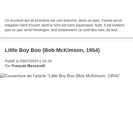
Un écureuil qui se promène sur une branche, dans un parc, s'avise qu'un
magasin vient d'ouvrir, dont le nom est sans équivoque: Nuts. Il est évident
que ce que vend l'enseigne, tout simplement, ce sont des noix, de tout
ordre... Donc il s'aventure, et...
Little Boy Boo (Bob McKimson, 1954)
Publié le 20/07/2025 à 16:38
Par
François Massarelli