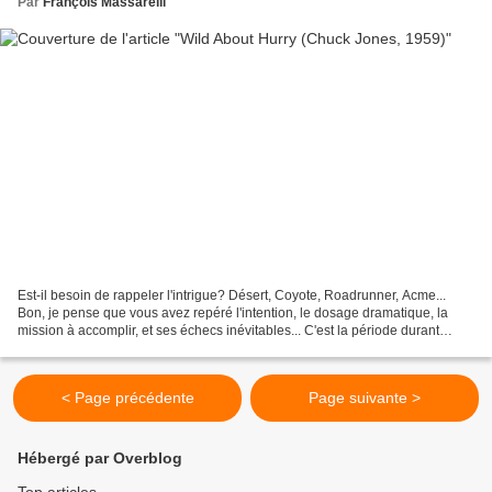
Par
François Massarelli
Est-il besoin de rappeler l'intrigue? Désert, Coyote, Roadrunner, Acme...
Bon, je pense que vous avez repéré l'intention, le dosage dramatique, la
mission à accomplir, et ses échecs inévitables... C'est la période durant
laquelle Jones n'avait pas encore...
< Page précédente
Page suivante >
Hébergé par Overblog