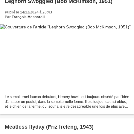
Leghorn Swoggled (Bob McKimson, 1951)
Publié le 14/12/2024 à 20:43
Par
François Massarelli
Le sempiternel faucon débutant, Henery hawk, est toujours obsédé par l'idée
d'attraper un poulet, dans la sempiternelle ferme. Il est toujours aussi obtus,
et le chien de la ferme, qui souhaite être désagréable une fois de plus avec
le coq Foghorn Leghorn,...
Meatless flyday (Friz freleng, 1943)