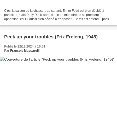
C'est la saison de la chasse... au canard. Elmer Fudd est bien décidé à
participer, mais Daffy Duck, sans doute en mémoire de sa première
apparition, est lui aussi bien décidé à s'opposer... Le fait est entendu: passé
1948, Daffy Duck perd quasiment tout...
Peck up your troubles (Friz Freleng, 1945)
Publié le 22/12/2024 à 16:51
Par
François Massarelli