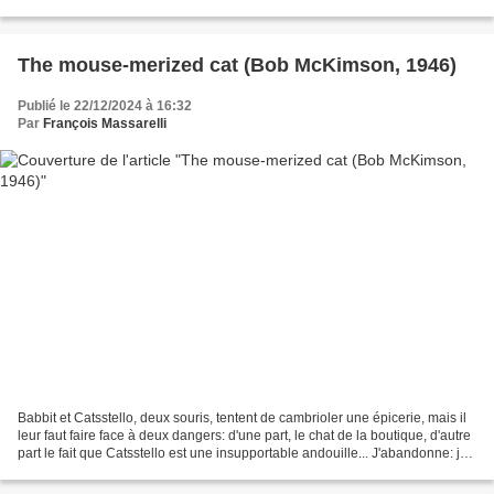
builder, ce qui met une pression...
The mouse-merized cat (Bob McKimson, 1946)
Publié le 22/12/2024 à 16:32
Par
François Massarelli
Babbit et Catsstello, deux souris, tentent de cambrioler une épicerie, mais il
leur faut faire face à deux dangers: d'une part, le chat de la boutique, d'autre
part le fait que Catsstello est une insupportable andouille... J'abandonne: je
n'ai jamais...