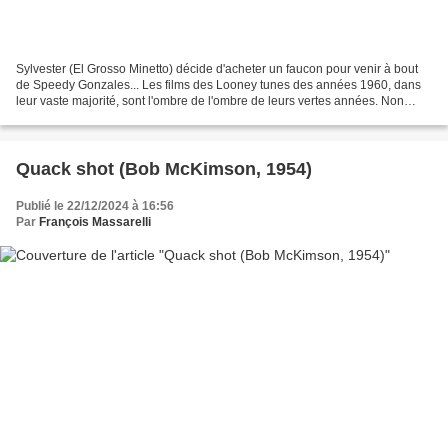
Sylvester (El Grosso Minetto) décide d'acheter un faucon pour venir à bout
de Speedy Gonzales... Les films des Looney tunes des années 1960, dans
leur vaste majorité, sont l'ombre de l'ombre de leurs vertes années. Non
seulement tous reposaient sur la...
Quack shot (Bob McKimson, 1954)
Publié le 22/12/2024 à 16:56
Par
François Massarelli