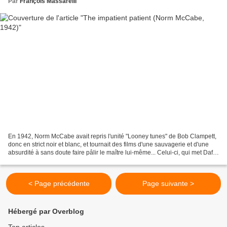
Par
François Massarelli
En 1942, Norm McCabe avait repris l'unité "Looney tunes" de Bob Clampett,
donc en strict noir et blanc, et tournait des films d'une sauvagerie et d'une
absurdité à sans doute faire pâlir le maître lui-même... Celui-ci, qui met Daffy
Duck aux prises d'un...
< Page précédente
Page suivante >
Hébergé par Overblog