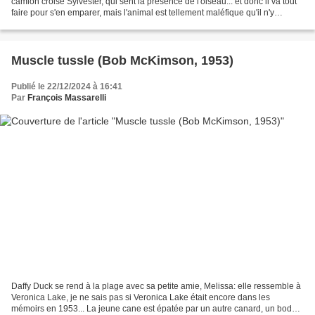
camion croise Sylvester, qui sent la présence de l'oiseau... et donc il va tout
faire pour s'en emparer, mais l'animal est tellement maléfique qu'il n'y
parviendra pas... C'était encore...
Muscle tussle (Bob McKimson, 1953)
Publié le 22/12/2024 à 16:41
Par
François Massarelli
Daffy Duck se rend à la plage avec sa petite amie, Melissa: elle ressemble à
Veronica Lake, je ne sais pas si Veronica Lake était encore dans les
mémoirs en 1953... La jeune cane est épatée par un autre canard, un body-