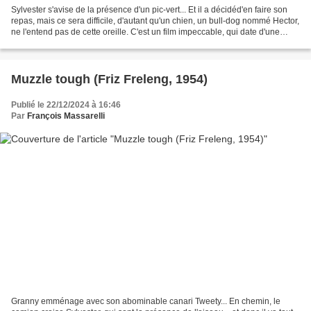
Sylvester s'avise de la présence d'un pic-vert... Et il a décidéd'en faire son
repas, mais ce sera difficile, d'autant qu'un chien, un bull-dog nommé Hector,
ne l'entend pas de cette oreille. C'est un film impeccable, qui date d'une
époque durant laquelle...
Muzzle tough (Friz Freleng, 1954)
Publié le 22/12/2024 à 16:46
Par
François Massarelli
Granny emménage avec son abominable canari Tweety... En chemin, le