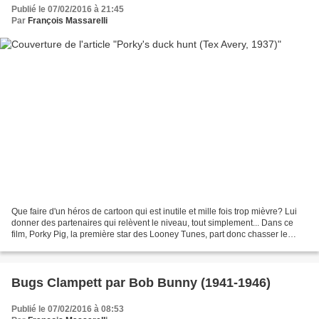
Publié le 07/02/2016 à 21:45
Par
François Massarelli
Que faire d'un héros de cartoon qui est inutile et mille fois trop mièvre? Lui
donner des partenaires qui relèvent le niveau, tout simplement... Dans ce
film, Porky Pig, la première star des Looney Tunes, part donc chasser le
canard sous la direction...
Bugs Clampett par Bob Bunny (1941-1946)
Publié le 07/02/2016 à 08:53