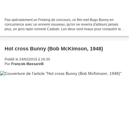
Pas spécialement un Freleng de concours, ce film met Bugs Bunny en
concurrence avec un ennemi nouveau, qu'on ne reverra d'ailleurs jamais
plus, un gros lapin nommé Casbah. Les deux sont rivaux pour conquérir le
coeur d'une charmante lapine, miss Daisy....
Hot cross Bunny (Bob McKimson, 1948)
Publié le 24/02/2016 à 16:30
Par
François Massarelli