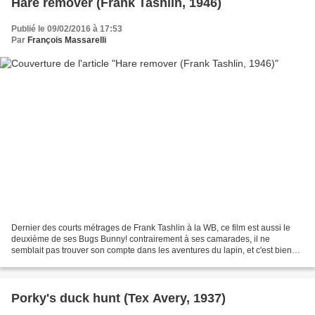
Hare remover (Frank Tashlin, 1946)
Publié le 09/02/2016 à 17:53
Par
François Massarelli
Dernier des courts métrages de Frank Tashlin à la WB, ce film est aussi le
deuxième de ses Bugs Bunny! contrairement à ses camarades, il ne
semblait pas trouver son compte dans les aventures du lapin, et c'est bien
dommage car ce film fait entendre une...
Porky's duck hunt (Tex Avery, 1937)