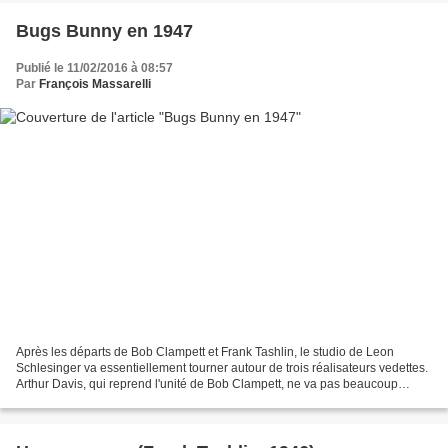
Bugs Bunny en 1947
Publié le 11/02/2016 à 08:57
Par
François Massarelli
Après les départs de Bob Clampett et Frank Tashlin, le studio de Leon
Schlesinger va essentiellement tourner autour de trois réalisateurs vedettes.
Arthur Davis, qui reprend l'unité de Bob Clampett, ne va pas beaucoup
tourner, et donc la plupart des films...