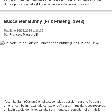
s'appeler Yosemite Sam rides again! En effet, c'est la deuxième fois que
Bugs a pour co-vedette (Et donc adversaire) la version western du
personnage, après Hare trigger....
Buccaneer Bunny (Friz Freleng, 1948)
Publié le 16/02/2016 à 18:05
Par
François Massarelli
Yosemite Sam (Costumé en pirate, voir plus bas) vient sur une île pour y
enterrer son butin... avant de constater qu'il y a un intrus dans ses réserves:
un lapin y a élu domicile. La lutte sera inégale, et sempiternelle, mais le