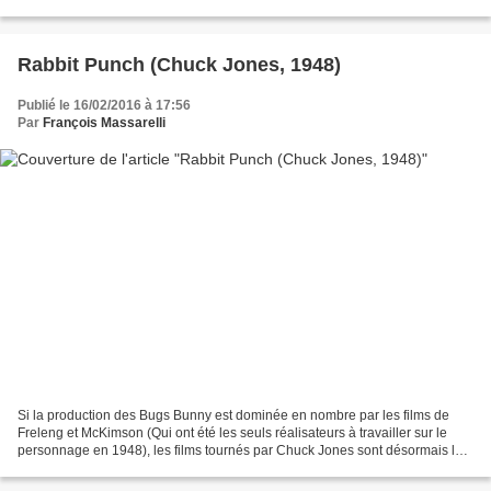
bandit va quand même s'attaquer,...
Rabbit Punch (Chuck Jones, 1948)
Publié le 16/02/2016 à 17:56
Par
François Massarelli
Si la production des Bugs Bunny est dominée en nombre par les films de
Freleng et McKimson (Qui ont été les seuls réalisateurs à travailler sur le
personnage en 1948), les films tournés par Chuck Jones sont désormais les
plus intéressants du lot! Jones...