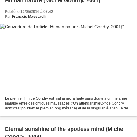
Human nature (Michel Gondry, 2001)
Publié le 12/05/2016 à 07:42
Par
François Massarelli
Le premier film de Gondry est mal aimé, la faute sans doute à un mélange
malaisé entre des critiques maussades ("On attendait mieux" de Gondry,
dont c'est pourtant le premier long métrage) et de la singularité absolue de la
chose: scénarisé par charlie...
Eternal sunshine of the spotless mind (Michel
Gondry, 2004)