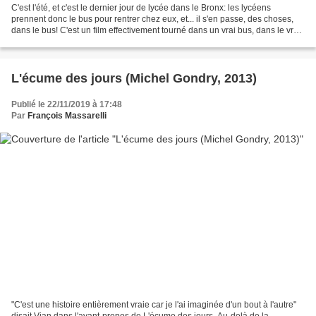
C'est l'été, et c'est le dernier jour de lycée dans le Bronx: les lycéens
prennent donc le bus pour rentrer chez eux, et... il s'en passe, des choses,
dans le bus! C'est un film effectivement tourné dans un vrai bus, dans le vrai
New York, avec des vrais...
L'écume des jours (Michel Gondry, 2013)
Publié le 22/11/2019 à 17:48
Par
François Massarelli
"C'est une histoire entièrement vraie car je l'ai imaginée d'un bout à l'autre"
disait Vian dans l'avant-propos de L'écume des jours. Au-delà de la