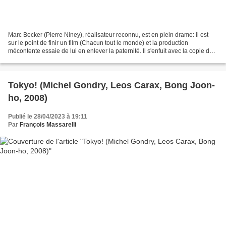
Marc Becker (Pierre Niney), réalisateur reconnu, est en plein drame: il est
sur le point de finir un film (Chacun tout le monde) et la production
mécontente essaie de lui en enlever la paternité. Il s'enfuit avec la copie de
travail et l'équipe de montage...
Tokyo! (Michel Gondry, Leos Carax, Bong Joon-
ho, 2008)
Publié le 28/04/2023 à 19:11
Par
François Massarelli