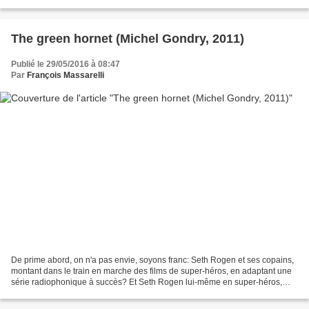
lui conseille de passer à l'offensive....
The green hornet (Michel Gondry, 2011)
Publié le 29/05/2016 à 08:47
Par
François Massarelli
De prime abord, on n'a pas envie, soyons franc: Seth Rogen et ses copains,
montant dans le train en marche des films de super-héros, en adaptant une
série radiophonique à succès? Et Seth Rogen lui-même en super-héros,
c'est impossible. Et le film joue...