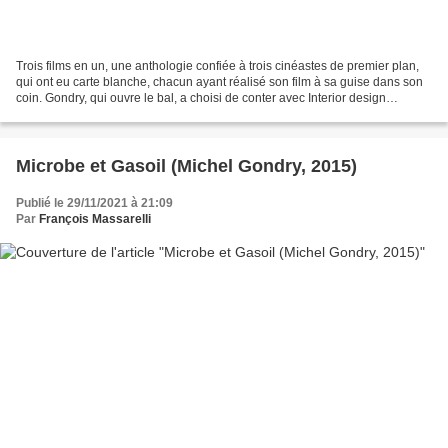
Trois films en un, une anthologie confiée à trois cinéastes de premier plan,
qui ont eu carte blanche, chacun ayant réalisé son film à sa guise dans son
coin. Gondry, qui ouvre le bal, a choisi de conter avec Interior design
l'histoire d'un couple qui...
Microbe et Gasoil (Michel Gondry, 2015)
Publié le 29/11/2021 à 21:09
Par
François Massarelli