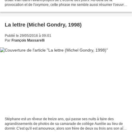
provocation et de l'oxymore, cette phrase me semble aussi résumer l'oeuvre
de Michel Gondry, artiste de...
La lettre (Michel Gondry, 1998)
Publié le 29/05/2016 à 09:01
Par
François Massarelli
Stéphane est un rêveur de treize ans, qui passe ses nuits à faire des
agrandissements de photos de sa camarade de collège Aurélie au lieu de
dormir. C'est qu'il est amoureux, alors son frère de deux ou trois ans son aîné