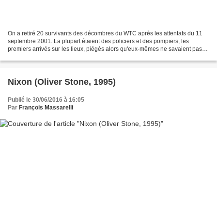
On a retiré 20 survivants des décombres du WTC après les attentats du 11
septembre 2001. La plupart étaient des policiers et des pompiers, les
premiers arrivés sur les lieux, piégés alors qu'eux-mêmes ne savaient pas
encore toute la portée de ce qui s'était...
Nixon (Oliver Stone, 1995)
Publié le 30/06/2016 à 16:05
Par
François Massarelli