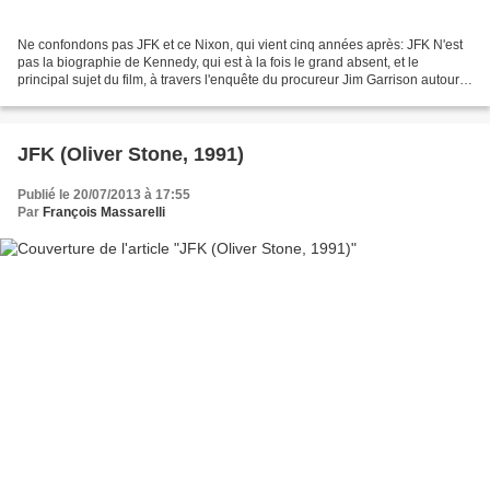
Ne confondons pas JFK et ce Nixon, qui vient cinq années après: JFK N'est
pas la biographie de Kennedy, qui est à la fois le grand absent, et le
principal sujet du film, à travers l'enquête du procureur Jim Garrison autour
de son assassinat. Nixon, lui,...
JFK (Oliver Stone, 1991)
Publié le 20/07/2013 à 17:55
Par
François Massarelli