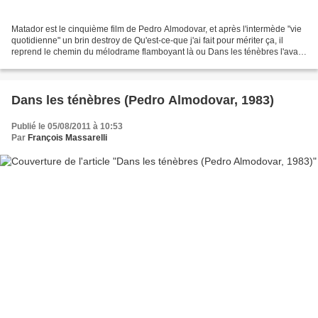
Matador est le cinquième film de Pedro Almodovar, et après l'intermède "vie
quotidienne" un brin destroy de Qu'est-ce-que j'ai fait pour mériter ça, il
reprend le chemin du mélodrame flamboyant là ou Dans les ténèbres l'avait
laissé. Mais les provocations,...
Dans les ténèbres (Pedro Almodovar, 1983)
Publié le 05/08/2011 à 10:53
Par
François Massarelli