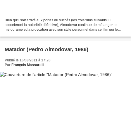
Bien qu'il soit arrivé aux portes du succès (les trois films suivants lui
apporteront la notoriété définitive), Almodovar continue de mélanger le
mélodrame et la provcation avec son style personnel dans ce film qui le
touche de près; il y est, après tout,...
Matador (Pedro Almodovar, 1986)
Publié le 16/08/2011 à 17:20
Par
François Massarelli