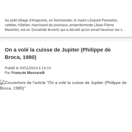
Au petit village d'Angevine, en Normandie, le maire Léopold Panneton,
cafetier, hôtelier, marchand de journaux, projectionniste (Jean-Pierre
Marielle), est un Socialiste fervent, qui a décidé qu'on serait heureux sur sa
commune... même si on n'a pas envie....
On a volé la cuisse de Jupiter (Philippe de
Broca, 1980)
Publié le 04/11/2024 à 14:14
Par
François Massarelli