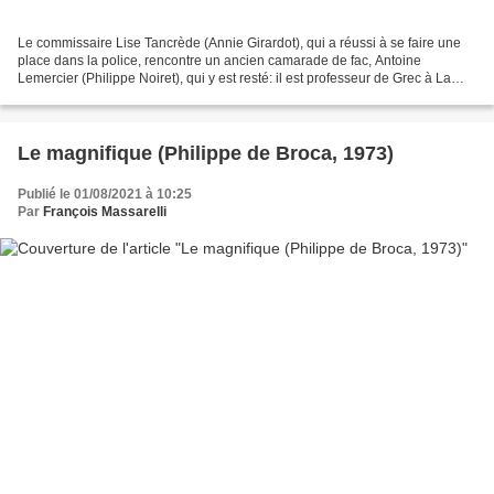
Le commissaire Lise Tancrède (Annie Girardot), qui a réussi à se faire une
place dans la police, rencontre un ancien camarade de fac, Antoine
Lemercier (Philippe Noiret), qui y est resté: il est professeur de Grec à La
Sorbonne... Elle n'arrive pas à...
Le magnifique (Philippe de Broca, 1973)
Publié le 01/08/2021 à 10:25
Par
François Massarelli