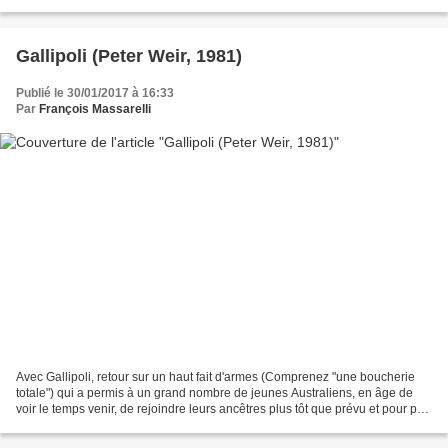
metteur en scène dans sa logistique!...
Gallipoli (Peter Weir, 1981)
Publié le 30/01/2017 à 16:33
Par
François Massarelli
Avec Gallipoli, retour sur un haut fait d'armes (Comprenez "une boucherie
totale") qui a permis à un grand nombre de jeunes Australiens, en âge de
voir le temps venir, de rejoindre leurs ancêtres plus tôt que prévu et pour pas
grand chose (Comprenez "mourir...