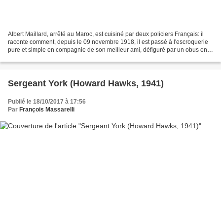
Albert Maillard, arrêté au Maroc, est cuisiné par deux policiers Français: il
raconte comment, depuis le 09 novembre 1918, il est passé à l'escroquerie
pure et simple en compagnie de son meilleur ami, défiguré par un obus en
lui sauvant la vie, et auquel...
Sergeant York (Howard Hawks, 1941)
Publié le 18/10/2017 à 17:56
Par
François Massarelli