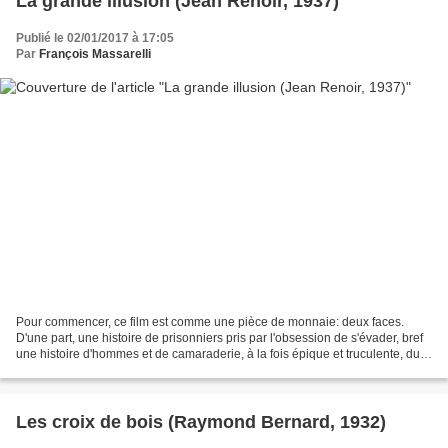
La grande illusion (Jean Renoir, 1937)
Publié le 02/01/2017 à 17:05
Par
François Massarelli
Pour commencer, ce film est comme une pièce de monnaie: deux faces.
D'une part, une histoire de prisonniers pris par l'obsession de s'évader, bref
une histoire d'hommes et de camaraderie, à la fois épique et truculente, du
genre qu'on peut raconter comme...
Les croix de bois (Raymond Bernard, 1932)