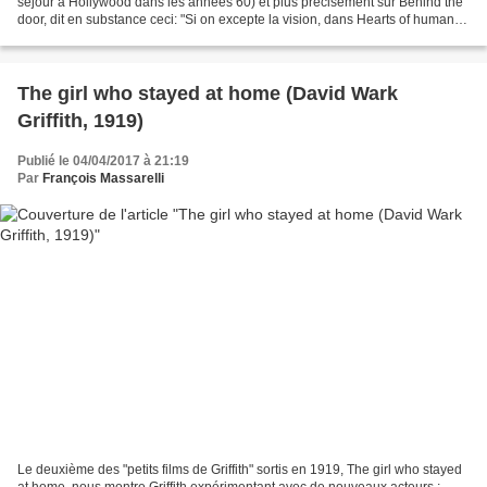
séjour à Hollywood dans les années 60) et plus précisément sur Behind the
door, dit en substance ceci: "Si on excepte la vision, dans Hearts of humanity
de Allen Hollubar, de Erich...
The girl who stayed at home (David Wark
Griffith, 1919)
Publié le 04/04/2017 à 21:19
Par
François Massarelli
Le deuxième des "petits films de Griffith" sortis en 1919, The girl who stayed
at home, nous montre Griffith expérimentant avec de nouveaux acteurs ;