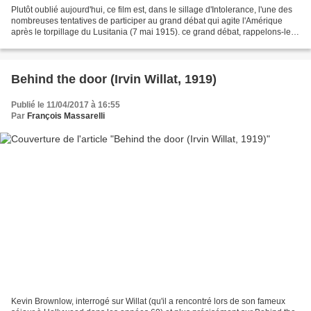
Plutôt oublié aujourd'hui, ce film est, dans le sillage d'Intolerance, l'une des
nombreuses tentatives de participer au grand débat qui agite l'Amérique
après le torpillage du Lusitania (7 mai 1915). ce grand débat, rappelons-le,
s'est soldé par une campagne...
Behind the door (Irvin Willat, 1919)
Publié le 11/04/2017 à 16:55
Par
François Massarelli
Kevin Brownlow, interrogé sur Willat (qu'il a rencontré lors de son fameux