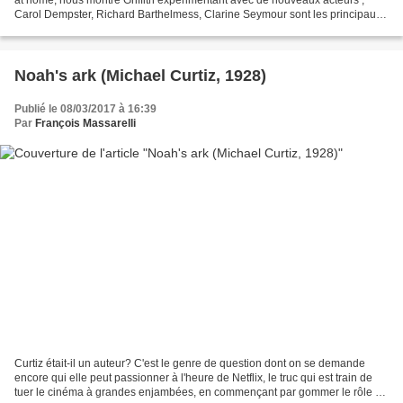
Carol Dempster, Richard Barthelmess, Clarine Seymour sont les principaux
protagonistes, complétés par...
Noah's ark (Michael Curtiz, 1928)
Publié le 08/03/2017 à 16:39
Par
François Massarelli
Curtiz était-il un auteur? C'est le genre de question dont on se demande
encore qui elle peut passionner à l'heure de Netflix, le truc qui est train de
tuer le cinéma à grandes enjambées, en commençant par gommer le rôle du