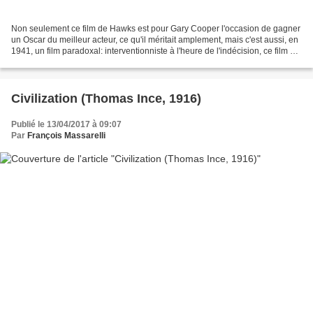
Non seulement ce film de Hawks est pour Gary Cooper l'occasion de gagner
un Oscar du meilleur acteur, ce qu'il méritait amplement, mais c'est aussi, en
1941, un film paradoxal: interventionniste à l'heure de l'indécision, ce film de
prestige a été mis...
Civilization (Thomas Ince, 1916)
Publié le 13/04/2017 à 09:07
Par
François Massarelli