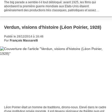
The big parade a semble-t-il tout débloqué: avant 1925, les films qui
abordaient la première guerre mondiale aux Etats-Unis étaient
généralement des productions très classiques, patriotiques et assez
compassées... à une ou deux exceptions près, comme...
Verdun, visions d'histoire (Léon Poirier, 1928)
Publié le 28/12/2014 à 16:46
Par
François Massarelli
Léon Poirier était un homme de traditions, dirons-nous. Elevé dans le cadre
d'une institution privée rigoriste, il est devenu régisseur de théâtre puis est