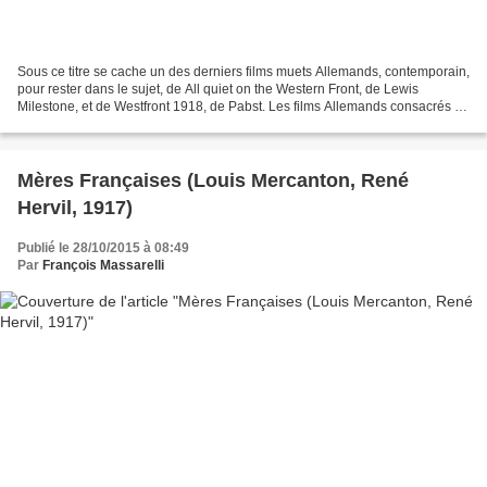
Sous ce titre se cache un des derniers films muets Allemands, contemporain,
pour rester dans le sujet, de All quiet on the Western Front, de Lewis
Milestone, et de Westfront 1918, de Pabst. Les films Allemands consacrés à
la première guerre mondiale ne...
Mères Françaises (Louis Mercanton, René
Hervil, 1917)
Publié le 28/10/2015 à 08:49
Par
François Massarelli