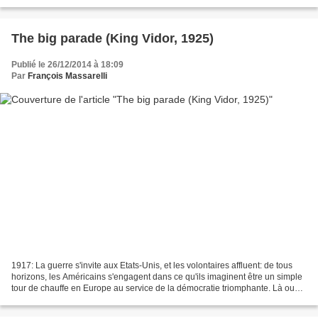
tentative de commémoration,...
The big parade (King Vidor, 1925)
Publié le 26/12/2014 à 18:09
Par
François Massarelli
1917: La guerre s'invite aux Etats-Unis, et les volontaires affluent: de tous
horizons, les Américains s'engagent dans ce qu'ils imaginent être un simple
tour de chauffe en Europe au service de la démocratie triomphante. Là ou
des hommes du peuple, comme...