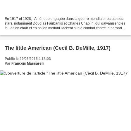
En 1917 et 1928, l'Amérique engagée dans la guerre mondiale recrute ses
stars, notamment Douglas Fairbanks et Charles Chaplin, qui galvanisent les
foules en chair et en os, en mettant l'accent sur le combat contre la barbarie.
Certes, les Allemands s'en...
The little American (Cecil B. DeMille, 1917)
Publié le 29/05/2015 à 18:03
Par
François Massarelli