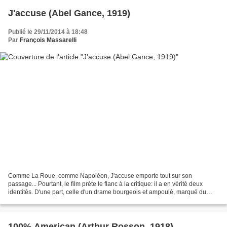
J'accuse (Abel Gance, 1919)
Publié le 29/11/2014 à 18:48
Par
François Massarelli
Comme La Roue, comme Napoléon, J'accuse emporte tout sur son
passage... Pourtant, le film prète le flanc à la critique: il a en vérité deux
identités. D'une part, celle d'un drame bourgeois et ampoulé, marqué du
sceau de l'éternel mélodrame avec roulements...
100% American (Arthur Rosson, 1918)