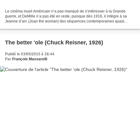
Le cinéma muet Américain n’a pas manqué de s’intéresser à la Grande
guerre, et DeMille n’a pas été en reste, puisque dès 1916, il intègre à sa
Jeanne d’arc (Joan the woman) des séquences contemporaines quasi
engagées, dans lesquelles Jeanne galvanise...
The better 'ole (Chuck Reisner, 1926)
Publié le 03/05/2015 à 18:44
Par
François Massarelli