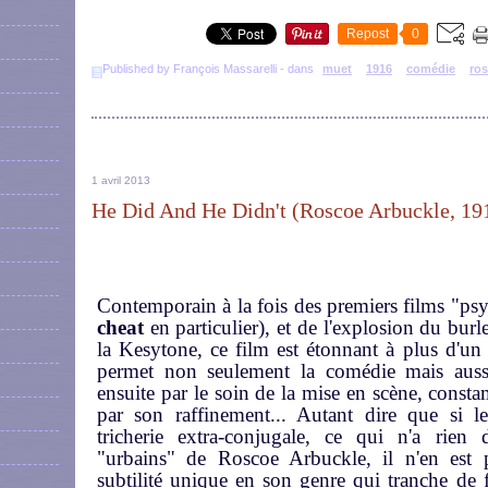
Repost
0
Published by François Massarelli
-
dans
muet
1916
comédie
ros
1 avril 2013
He Did And He Didn't (Roscoe Arbuckle, 19
Contemporain à la fois des premiers films "ps
cheat
en particulier), et de l'explosion du burl
la Kesytone, ce film est étonnant à plus d'un t
permet non seulement la comédie mais auss
ensuite par le soin de la mise en scène, const
par son raffinement... Autant dire que si 
tricherie extra-conjugale, ce qui n'a rien 
"urbains" de Roscoe Arbuckle, il n'en est
subtilité unique en son genre qui tranche de 