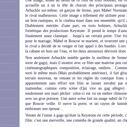
Une image, située au début de ce film de trois bobines, est r
accueille un à un la tête de chacun des principaux protag
Arbuckle soi-même, en garçon de ferme, puis Mabel Normand, l
le rival malheureux. Cette image a tellement été utilisée pour
un brin rustiques, et le cinéma muet dans son ensemble, qu'il 
Diablement méritée: d'une part, en trois bobines, Arbuckl
frénétique des productions Keystone. Il prend le temps d'assoi
finalement assez classique... Jusqu'à un certain point: Une fo
pour le mariage, Mabel et Roscoe se marient, et trouvent une p
le rival a décidé de se venger et fait appel à des bandits. Lor
la cabane en bois sur l'eau, et les deux amoureux dérivent donc
Non seulement Arbuckle semble garder le meilleur de Sennett
sorte de gags), mais il montre avec ce film une maitrise peu
cinématographiques: composition, éclairage, ombres... Comme
sorti le même mois (Mais probablement antérieur), il fait glis
terrain nouveau, ne reniant ni les règles du comique franc e
apparemment sans effort son film se laisser envahir par u
inattendue, comme cette scène (Qui vire au gag allègre) 
tendrement son mari pêcher: celui-ci est vu en ombre chinoise 
avec un gros poisson. Une autre scène fait un usage subtil de l
que Roscoe veille. Il ouvre la porte, et un rayon de lumiè
embrasser son épouse...
Venant de l'usine à gags qu'était la Keystone en cette période, c
film: c'est une merveille, une comédie de grande qualité, un che