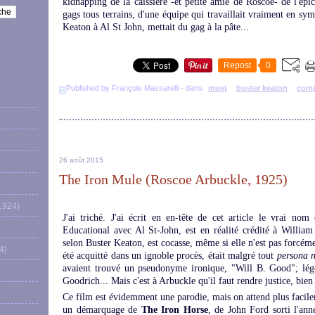
kidnapping de la caissière -et petite amie de Roscoe- de l'épi
gags tous terrains, d'une équipe qui travaillait vraiment en sy
Keaton à Al St John, mettait du gag à la pâte...
Repost
0
Published by François Massarelli
-
dans
muet
buster keaton
comé
26 août 2015
The Iron Mule (Roscoe Arbuckle, 1925)
1924)
J'ai triché. J'ai écrit en en-tête de cet article le vrai nom
Educational avec Al St-John, est en réalité crédité à Willia
selon Buster Keaton, est cocasse, même si elle n'est pas forcém
4)
été acquitté dans un ignoble procès, était malgré tout
persona 
avaient trouvé un pseudonyme ironique, "Will B. Good"; lég
Goodrich... Mais c'est à Arbuckle qu'il faut rendre justice, bien 
Ce film est évidemment une parodie, mais on attend plus facil
un démarquage de
The Iron Horse
, de John Ford sorti l'ann