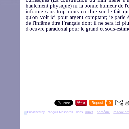
hautement physique) ni la bonne humeur de l'ens
informe sans trop nous en dire sur le fait qu
qu'on voit ici pour argent comptant; je parle 
de l'infâme titre Français dont il ne sera ici p
d'oeuvre paradoxal pour le grand et sous-esti
Repost
0
Published by François Massarelli
-
dans
muet
comédie
roscoe ar