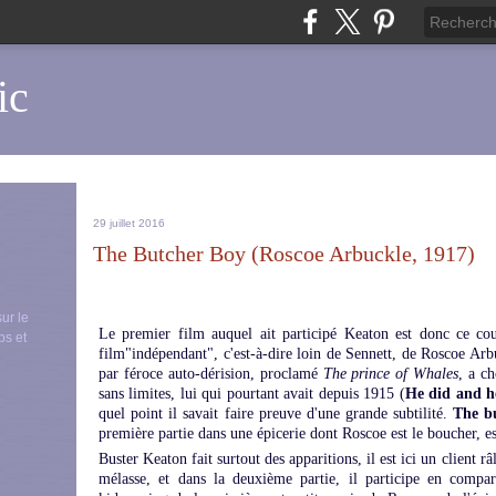
ic
29 juillet 2016
The Butcher Boy (Roscoe Arbuckle, 1917)
sur le
Le premier film auquel ait participé Keaton est donc ce co
ps et
film"indépendant", c'est-à-dire loin de Sennett, de Roscoe Arbu
par féroce auto-dérision, proclamé
The prince of Whales
, a ch
sans limites, lui qui pourtant avait depuis 1915 (
He did and h
quel point il savait faire preuve d'une grande subtilité.
The b
première partie dans une épicerie dont Roscoe est le boucher, est
Buster Keaton fait surtout des apparitions, il est ici un client r
mélasse, et dans la deuxième partie, il participe en compa