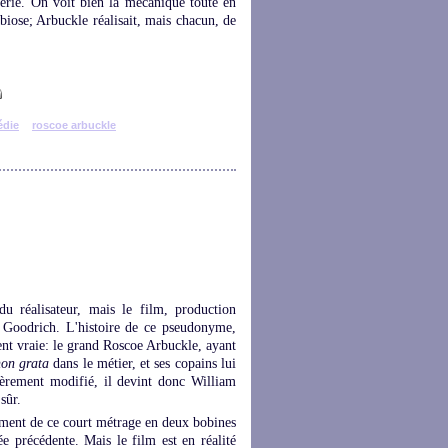
cerie. On voit bien la mécanique toute en
mbiose; Arbuckle réalisait, mais chacun, de
die
roscoe arbuckle
 du réalisateur, mais le film, production
m Goodrich. L'histoire de ce pseudonyme,
ent vraie: le grand Roscoe Arbuckle, ayant
non grata
dans le métier, et ses copains lui
èrement modifié, il devint donc William
sûr.
ement de ce court métrage en deux bobines
ée précédente. Mais le film est en réalité