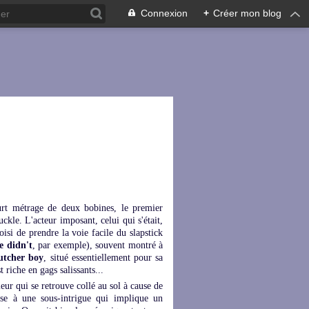
Connexion
+
Créer mon blog
urt métrage de deux bobines, le premier
ckle. L'acteur imposant, celui qui s'était,
oisi de prendre la voie facile du slapstick
e didn't
, par exemple), souvent montré à
utcher boy
, situé essentiellement pour sa
 riche en gags salissants...
âleur qui se retrouve collé au sol à cause de
rse à une sous-intrigue qui implique un