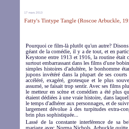
17 mars 2013
Fatty's Tintype Tangle (Roscoe Arbuckle, 19
Pourquoi ce film-là plutôt qu'un autre? Disons
géant de la comédie, il y a de tout, et en particu
Keystone entre 1913 et 1916, la routine était o
surtout embarrassant dans les films d'une bobin
simples histoires d'adultère, le bonhomme ét
jupons invétéré dans la plupart de ses courts
accéléré, exagéré, grotesque et le plus souv
assumé, se faisait trop sentir. Avec ses films p
le metteur en scène et comédien a été plus q
étaient dédiées à une vraie histoire, dans laquel
le temps d'adhérer aux personnages, et de suivre 
largement dévolue à des turpitudes extra-co
brin plus sophistiquée...
Lassé de la constante interférence de sa b
mariage avec Norma Nichols, Arbuckle quitte 