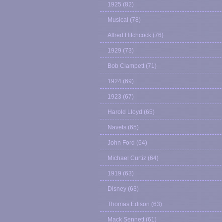
1925
(82)
Musical
(78)
Alfred Hitchcock
(76)
1929
(73)
Bob Clampett
(71)
1924
(69)
1923
(67)
Harold Lloyd
(65)
Navets
(65)
John Ford
(64)
Michael Curtiz
(64)
1919
(63)
Disney
(63)
Thomas Edison
(63)
Mack Sennett
(61)