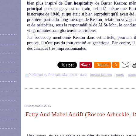
bien plus inspiré de
Our hospitality
de Buster Keaton: mêm
principal personnage y est un train, celui-là même que Buste
historique de 1840, et qui était si bien reproduit qu'il avait é
première partie du long métrage de Keaton, relate un voyage 
et de péripéties, sous la responsabilité de Al St-John, le conduc
vingt minutes sont glorieusement idiotes.
J'ai beaucoup mentionné Keaton dans cet article, pourtant i
preuve, il n'est pas du tout crédité au générique. Par contre, i
des cascades très impressionnantes.
Repost
0
Published by François Massarelli
-
dans
buster keaton
muet
comé
3 septembre 2014
Fatty And Mabel Adrift (Roscoe Arbuckle, 1