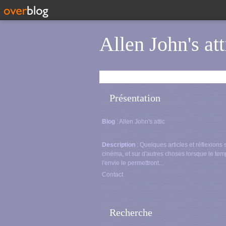
Allen John's att
Présentation
Blog
: Allen John's attic
Description
: Quelques articles et réflexions 
cinéma, et sur d'autres choses lorsque le tem
l'envie le permettront...
Contact
Recherche