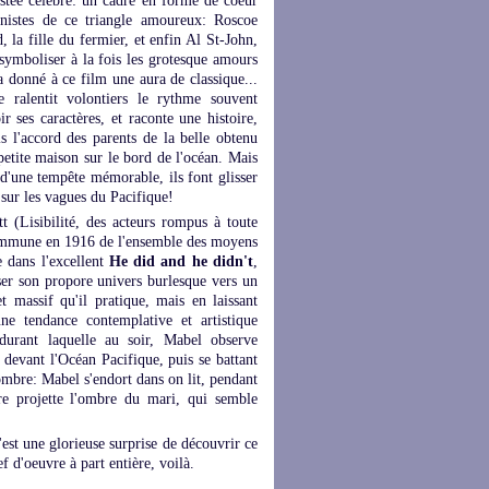
estée célèbre: un cadre en forme de coeur
onistes de ce triangle amoureux: Roscoe
a fille du fermier, et enfin Al St-John,
 symboliser à la fois les grotesque amours
a donné à ce film une aura de classique...
e ralentit volontiers le rythme souvent
r ses caractères, et raconte une histoire,
is l'accord des parents de la belle obtenu
etite maison sur le bord de l'océan. Mais
s d'une tempête mémorable, ils font glisser
 sur les vagues du Pacifique!
 (Lisibilité, des acteurs rompus à toute
 commune en 1916 de l'ensemble des moyens
 dans l'excellent
He did and he didn't
,
ser son propore univers burlesque vers un
t massif qu'il pratique, mais en laissant
ne tendance contemplative et artistique
durant laquelle au soir, Mabel observe
devant l'Océan Pacifique, puis se battant
'ombre: Mabel s'endort dans on lit, pendant
re projette l'ombre du mari, qui semble
'est une glorieuse surprise de découvrir ce
f d'oeuvre à part entière, voilà.