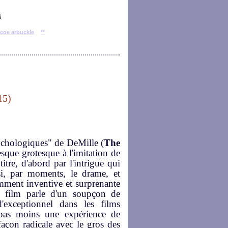
coe arbuckle
**
15)
ychologiques" de DeMille (
The
esque grotesque à l'imitation de
itre, d'abord par l'intrigue qui
i, par moments, le drame, et
amment inventive et surprenante
le film parle d'un soupçon de
d'exceptionnel dans les films
 pas moins une expérience de
façon radicale avec le gros des