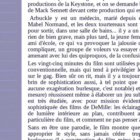
productions de la Keystone, et on se demande bi
de Mack Sennett devant cette production qui est
Arbuckle y est un médecin, marié depuis 
Mabel Normand, et les deux tourtereaux sont 
pour sortir, dans une salle de bains... il y a un
rien de bien grave, mais plus tard, la jeune fe
ami d'école, ce qui va provoquer la jalousie
compliquer, un groupe de voleurs va essayer d
amenant avec lui des quiproquos, de la confusi
Les vingt-cinq minutes du film sont utilisées po
conventionnelle, mais qui tend à privilégier 
sur le gag. Bien sûr on rit, mais il y a toujo
brin de sophistication aussi, à tel point que
aucune exagération burlesque, c'est notable) e
mesure) réussissent même à élaborer un jeu su
est très étudiée, avec pour mission éviden
sophistiquée des films de DeMille: les éclairag
de lumière intérieure au plan, contribuent 
particulière du film, et comment ne pas penser
Sans en être une parodie, le film montre que
approprier le style, sans jamais céder trop
burlesques (La construction du film mène à u