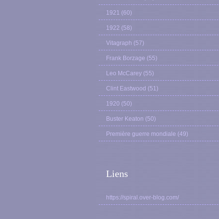
1921
(60)
1922
(58)
Vitagraph
(57)
Frank Borzage
(55)
Leo McCarey
(55)
Clint Eastwood
(51)
1920
(50)
Buster Keaton
(50)
Première guerre mondiale
(49)
Liens
https://spiral.over-blog.com/