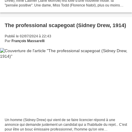
Drew), mme Latimer (Jane Morrow) est folle d'une nouvelle mode: la
"pensée positive". Une dame, Miss Todd (Florence Natol), plus ou moins
gourou du mouvement, vit d'ailleurs chez...
The professional scapegoat (Sidney Drew, 1914)
Publié le 02/07/2024 à 22:43
Par
François Massarelli
Un homme (Sidney Drew) qui vient de se faire licencier répond à une
annonce qui demande justement un candidat qui a l'habitude du rejet... C'est
pour être un bouc émissaire professionnel, l'homme qu'on vire