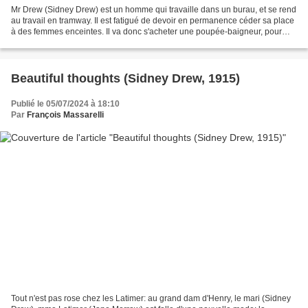
Mr Drew (Sidney Drew) est un homme qui travaille dans un burau, et se rend
au travail en tramway. Il est fatigué de devoir en permanence céder sa place
à des femmes enceintes. Il va donc s'acheter une poupée-baigneur, pour
pouvoir enfin profiter de places...
Beautiful thoughts (Sidney Drew, 1915)
Publié le 05/07/2024 à 18:10
Par
François Massarelli
Tout n'est pas rose chez les Latimer: au grand dam d'Henry, le mari (Sidney