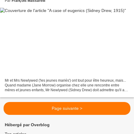
Par
François Massarelli
Mr et Mrs Newlywed ('les jeunes mariés') ont tout pour être heureux, mais...
Quand madame (Jane Morrow) organise chez elle une rencontre entre
mères et jeunes enfants, Mr Newlywed (Sidney Drew) doit admettre qu'il a
un problème avec les enfants. Mais...
Page suivante >
Hébergé par Overblog