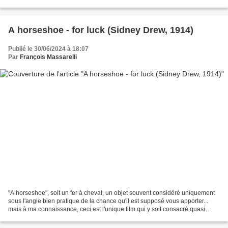
systématiquement pour satisfaire la clientèle...
A horseshoe - for luck (Sidney Drew, 1914)
Publié le 30/06/2024 à 18:07
Par
François Massarelli
"A horseshoe", soit un fer à cheval, un objet souvent considéré uniquement
sous l'angle bien pratique de la chance qu'il est supposé vous apporter...
mais à ma connaissance, ceci est l'unique film qui y soit consacré quasi
exclusivement, et on apprécie...