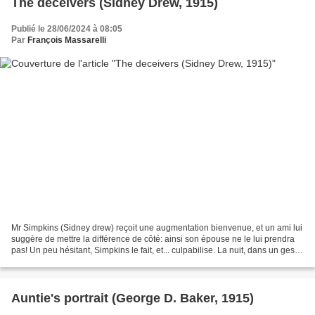
The deceivers (Sidney Drew, 1915)
Publié le 28/06/2024 à 08:05
Par
François Massarelli
Mr Simpkins (Sidney drew) reçoit une augmentation bienvenue, et un ami lui
suggère de mettre la différence de côté: ainsi son épouse ne le lui prendra
pas! Un peu hésitant, Simpkins le fait, et... culpabilise. La nuit, dans un geste
manqué, il avale même...
Auntie's portrait (George D. Baker, 1915)