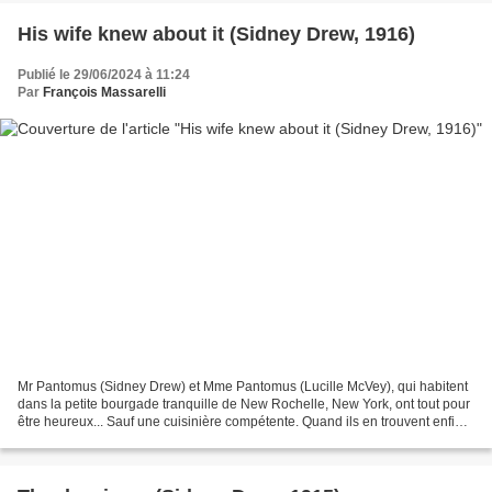
His wife knew about it (Sidney Drew, 1916)
Publié le 29/06/2024 à 11:24
Par
François Massarelli
Mr Pantomus (Sidney Drew) et Mme Pantomus (Lucille McVey), qui habitent
dans la petite bourgade tranquille de New Rochelle, New York, ont tout pour
être heureux... Sauf une cuisinière compétente. Quand ils en trouvent enfin
une, ils veulent tout faire...