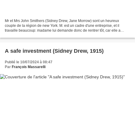
Mr et Mrs John Smithers (Sidney Drew, Jane Morrow) sont un heureux
couple de la région de new York. M. est un cadre d'une entreprise, et il
travaille beaucoup: madame lui demande donc de rentrer tôt, car elle a
prévu une sortie. Mais alors que M. s'apprête...
A safe investment (Sidney Drew, 1915)
Publié le 10/07/2024 à 08:47
Par
François Massarelli