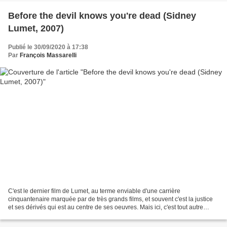
Before the devil knows you're dead (Sidney
Lumet, 2007)
Publié le 30/09/2020 à 17:38
Par
François Massarelli
C'est le dernier film de Lumet, au terme enviable d'une carrière
cinquantenaire marquée par de très grands films, et souvent c'est la justice
et ses dérivés qui est au centre de ses oeuvres. Mais ici, c'est tout autre
chose... Pourtant par certains côtés,...