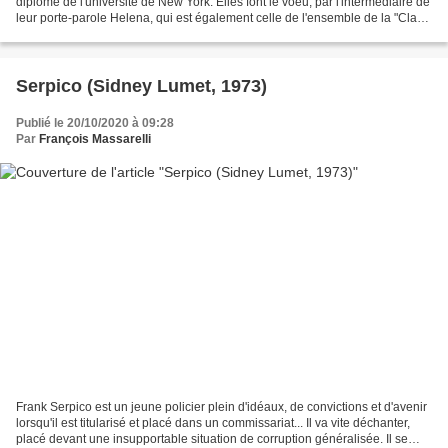
diplôme de l'université de New York. Elles font le voeu, par l'intermédiaire de
leur porte-parole Helena, qui est également celle de l'ensemble de la "Class
33", de prendre le monde à...
Serpico (Sidney Lumet, 1973)
Publié le 20/10/2020 à 09:28
Par
François Massarelli
Frank Serpico est un jeune policier plein d'idéaux, de convictions et d'avenir
lorsqu'il est titularisé et placé dans un commissariat... Il va vite déchanter,
placé devant une insupportable situation de corruption généralisée. Il se