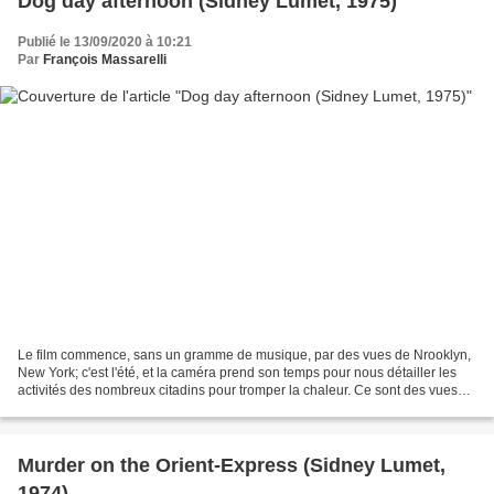
Dog day afternoon (Sidney Lumet, 1975)
Publié le 13/09/2020 à 10:21
Par
François Massarelli
Le film commence, sans un gramme de musique, par des vues de Nrooklyn,
New York; c'est l'été, et la caméra prend son temps pour nous détailler les
activités des nombreux citadins pour tromper la chaleur. Ce sont des vues
documentaires, et il faudra attendre...
Murder on the Orient-Express (Sidney Lumet,
1974)