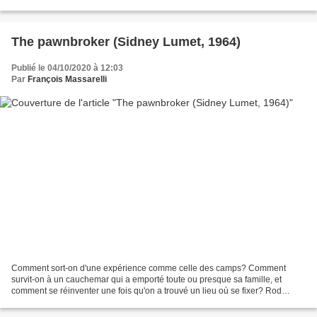
révolte, refuse les...
The pawnbroker (Sidney Lumet, 1964)
Publié le 04/10/2020 à 12:03
Par
François Massarelli
Comment sort-on d'une expérience comme celle des camps? Comment
survit-on à un cauchemar qui a emporté toute ou presque sa famille, et
comment se réinventer une fois qu'on a trouvé un lieu où se fixer? Rod
Steiger interprète dans ce film indépendant,...