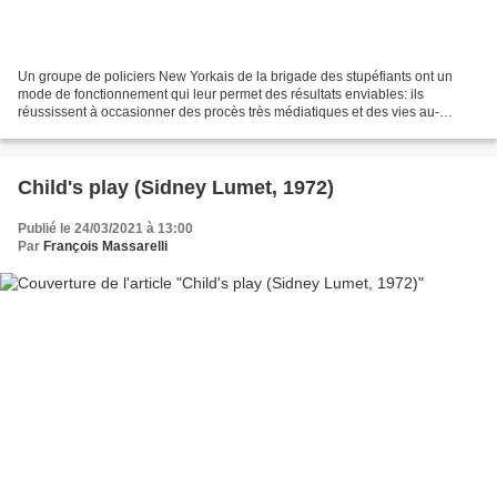
Un groupe de policiers New Yorkais de la brigade des stupéfiants ont un
mode de fonctionnement qui leur permet des résultats enviables: ils
réussissent à occasionner des procès très médiatiques et des vies au-
dessus de leurs moyens... Mais ils ont aussi...
Child's play (Sidney Lumet, 1972)
Publié le 24/03/2021 à 13:00
Par
François Massarelli