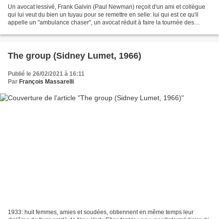
Un avocat lessivé, Frank Galvin (Paul Newman) reçoit d'un ami et collègue
qui lui veut du bien un tuyau pour se remettre en selle: lui qui est ce qu'il
appelle un "ambulance chaser", un avocat réduit à faire la tournée des
hôpitaux et des cimetières pour...
The group (Sidney Lumet, 1966)
Publié le 26/02/2021 à 16:11
Par
François Massarelli
1933: huit femmes, amies et soudées, obtiennent en même temps leur