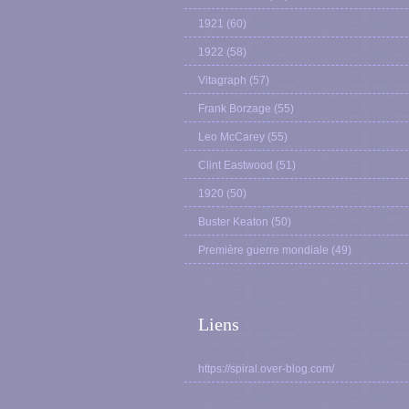
1921
(60)
1922
(58)
Vitagraph
(57)
Frank Borzage
(55)
Leo McCarey
(55)
Clint Eastwood
(51)
1920
(50)
Buster Keaton
(50)
Première guerre mondiale
(49)
Liens
https://spiral.over-blog.com/