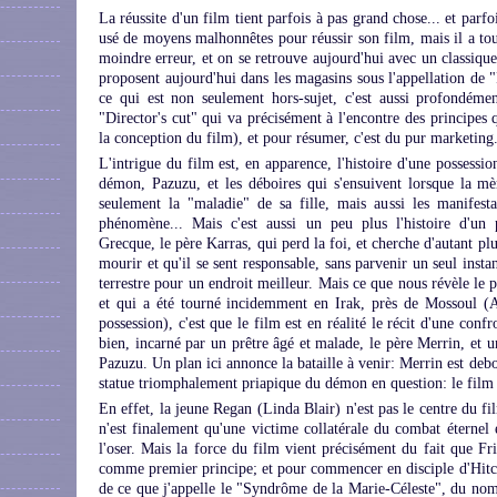
La réussite d'un film tient parfois à pas grand chose... et parfo
usé de moyens malhonnêtes pour réussir son film, mais il a tou
moindre erreur, et on se retrouve aujourd'hui avec un classique
proposent aujourd'hui dans les magasins sous l'appellation de "
ce qui est non seulement hors-sujet, c'est aussi profondémen
"Director's cut" qui va précisément à l'encontre des principes 
la conception du film), et pour résumer, c'est du pur marketing
L'intrigue du film est, en apparence, l'histoire d'une possessio
démon, Pazuzu, et les déboires qui s'ensuivent lorsque la m
seulement la "maladie" de sa fille, mais aussi les manifesta
phénomène... Mais c'est aussi un peu plus l'histoire d'un 
Grecque, le père Karras, qui perd la foi, et cherche d'autant pl
mourir et qu'il se sent responsable, sans parvenir un seul instan
terrestre pour un endroit meilleur. Mais ce que nous révèle le 
et qui a été tourné incidemment en Irak, près de Mossoul (A
possession), c'est que le film est en réalité le récit d'une conf
bien, incarné par un prêtre âgé et malade, le père Merrin, et u
Pazuzu. Un plan ici annonce la bataille à venir: Merrin est debou
statue triomphalement priapique du démon en question: le film
En effet, la jeune Regan (Linda Blair) n'est pas le centre du f
n'est finalement qu'une victime collatérale du combat éternel e
l'oser. Mais la force du film vient précisément du fait que Fri
comme premier principe; et pour commencer en disciple d'Hitchc
de ce que j'appelle le "Syndrôme de la Marie-Céleste", du nom