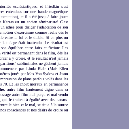
rités ecclésiastiques, et Friedkin s'est
ses entendues sur une bande magnétique
mentation), et il a été jusqu'à faire jouer
e Karras est un ancien séminariste! C'est
un athée pour diriger l'adaptation de son
la notion d'exorcisme comme réelle dès le
le entre la foi et le diable. Si en plus on
l'attelage était inattendu. Le résultat est
son équilibre entre faits et fiction: Les
 vérité est permanent dans le film, dès les
cer à y croire, et le résultat n'est jamais
paritions" subliminales ne gâchent jamais
à commencer par Linda Blair (Mais Ellen
s prêtres joués par Max Von Sydow et Jason
'impression de plans parfois volés dans les
ées 70. Et les choix moraux en permanence
cho
, autre film hautement digne dans sa
passage autre film mal perçu et mal vendu
qui le traitent à égalité avec des nanars.
entre le bien et le mal, se situe à la source
 nos consciences et nos désirs de croire ou