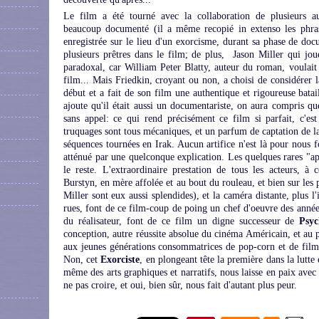
Le film a été tourné avec la collaboration de plusieurs auto
beaucoup documenté (il a même recopié in extenso les phra
enregistrée sur le lieu d'un exorcisme, durant sa phase de docu
plusieurs prêtres dans le film; de plus, Jason Miller qui jou
paradoxal, car William Peter Blatty, auteur du roman, voulait 
film... Mais Friedkin, croyant ou non, a choisi de considérer 
début et a fait de son film une authentique et rigoureuse batail
ajoute qu'il était aussi un documentariste, on aura compris que 
sans appel: ce qui rend précisément ce film si parfait, c'est 
truquages sont tous mécaniques, et un parfum de captation de la
séquences tournées en Irak. Aucun artifice n'est là pour nous for
atténué par une quelconque explication. Les quelques rares "ap
le reste. L'extraordinaire prestation de tous les acteurs, 
Burstyn, en mère affolée et au bout du rouleau, et bien sur le
Miller sont eux aussi splendides), et la caméra distante, plus l
rues, font de ce film-coup de poing un chef d'oeuvre des ann
du réalisateur, font de ce film un digne successeur de
Psy
conception, autre réussite absolue du cinéma Américain, et au 
aux jeunes générations consommatrices de pop-corn et de film, 
Non, cet
Exorciste
, en plongeant tête la première dans la lutte 
même des arts graphiques et narratifs, nous laisse en paix avec
ne pas croire, et oui, bien sûr, nous fait d'autant plus peur.