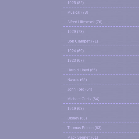
1925
(82)
Musical
(78)
Alfred Hitchcock
(76)
1929
(73)
Bob Clampett
(71)
1924
(69)
1923
(67)
Harold Lloyd
(65)
Navets
(65)
John Ford
(64)
Michael Curtiz
(64)
1919
(63)
Disney
(63)
Thomas Edison
(63)
Mack Sennett
(61)