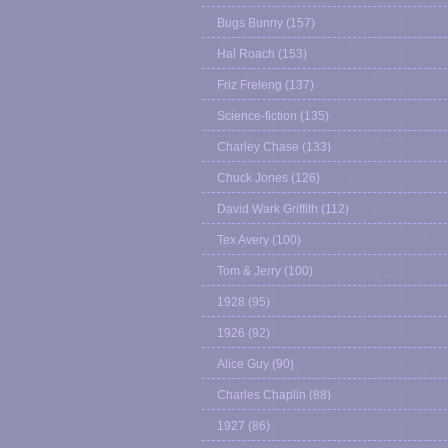
Bugs Bunny
(157)
Hal Roach
(153)
Friz Freleng
(137)
Science-fiction
(135)
Charley Chase
(133)
Chuck Jones
(126)
David Wark Griffith
(112)
Tex Avery
(100)
Tom & Jerry
(100)
1928
(95)
1926
(92)
Alice Guy
(90)
Charles Chaplin
(88)
1927
(86)