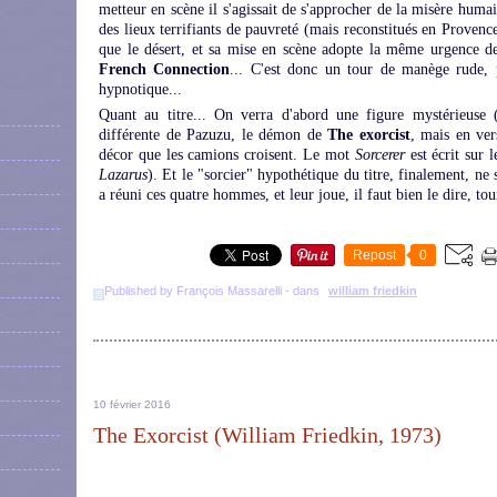
metteur en scène il s'agissait de s'approcher de la misère humai
des lieux terrifiants de pauvreté (mais reconstitués en Provence!
que le désert, et sa mise en scène adopte la même urgence de 
French Connection
... C'est donc un tour de manège rude, 
hypnotique...
Quant au titre... On verra d'abord une figure mystérieuse 
différente de Pazuzu, le démon de
The exorcist
, mais en ve
décor que les camions croisent. Le mot
Sorcerer
est écrit sur 
Lazarus
). Et le "sorcier" hypothétique du titre, finalement, ne 
a réuni ces quatre hommes, et leur joue, il faut bien le dire, t
Repost
0
Published by François Massarelli
-
dans
william friedkin
10 février 2016
The Exorcist (William Friedkin, 1973)