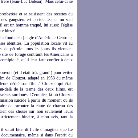
u-frère (Jean-Luc Bideau). Mais celui-ci se
esbytère et se saisissent des recettes du
 des gangsters est accidentée, et un seul
l est un homme traqué, lui aussi: l'église
re blessé...
fin fond dela jungle d'Amérique Centrale,
ses identités. La population locale vit au
 de pétrole: tous les jours ils viennent
 site de forage contraint les Américains à
 comlpiqué, qu'il leur faut confier à deux
pouvoir (et il était très grand!) pour éviter
 film de Clouzot, adapté en 1953 du même
illeurs dédié son film à Clouzot qui était
u-delà de la trame des deux films, est
 scènes surdoués. D'emblée, là où Clouzot
 mission suicide à partir du moment où ils
aire de raconter la chute de chacun des
bien des choses sur non seulement leurs
 strictement binaire, à mon avis, tant la
 il serait bien difficile d'imaginer que Le
 documentaire, même si dans l'esprit du