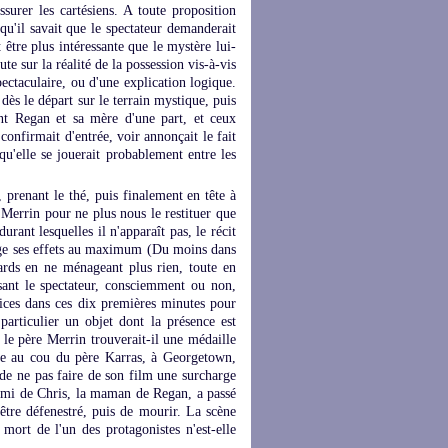
surer les cartésiens. A toute proposition
qu'il savait que le spectateur demanderait
 être plus intéressante que le mystère lui-
ute sur la réalité de la possession vis-à-vis
pectaculaire, ou d'une explication logique.
dès le départ sur le terrain mystique, puis
ant Regan et sa mère d'une part, et ceux
 confirmait d'entrée, voir annonçait le fait
qu'elle se jouerait probablement entre les
, prenant le thé, puis finalement en tête à
 Merrin pour ne plus nous le restituer que
urant lesquelles il n'apparaît pas, le récit
age ses effets au maximum (Du moins dans
cards en ne ménageant plus rien, toute en
sant le spectateur, consciemment ou non,
dices dans ces dix premières minutes pour
particulier un objet dont la présence est
, le père Merrin trouverait-il une médaille
le au cou du père Karras, à Georgetown,
de ne pas faire de son film une surcharge
 ami de Chris, la maman de Regan, a passé
être défenestré, puis de mourir. La scène
mort de l'un des protagonistes n'est-elle