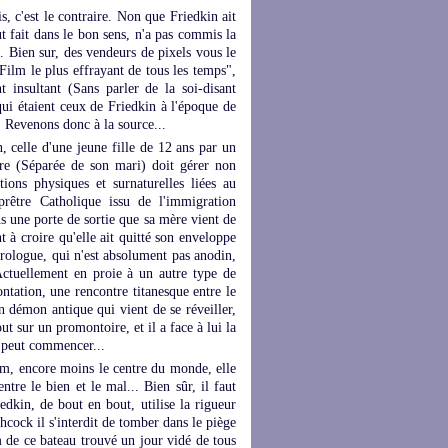
is, c'est le contraire. Non que Friedkin ait
t fait dans le bon sens, n'a pas commis la
. Bien sur, des vendeurs de pixels vous le
Film le plus effrayant de tous les temps",
t insultant (Sans parler de la soi-disant
qui étaient ceux de Friedkin à l'époque de
. Revenons donc à la source...
n, celle d'une jeune fille de 12 ans par un
ère (Séparée de son mari) doit gérer non
tions physiques et surnaturelles liées au
prêtre Catholique issu de l'immigration
us une porte de sortie que sa mère vient de
t à croire qu'elle ait quitté son enveloppe
prologue, qui n'est absolument pas anodin,
ctuellement en proie à un autre type de
rontation, une rencontre titanesque entre le
n démon antique qui vient de se réveiller,
t sur un promontoire, et il a face à lui la
 peut commencer...
ilm, encore moins le centre du monde, elle
ntre le bien et le mal... Bien sûr, il faut
edkin, de bout en bout, utilise la rigueur
ock il s'interdit de tomber dans le piège
 de ce bateau trouvé un jour vidé de tous