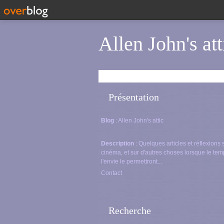
Allen John's att
Présentation
Blog
: Allen John's attic
Description
: Quelques articles et réflexions 
cinéma, et sur d'autres choses lorsque le tem
l'envie le permettront...
Contact
Recherche