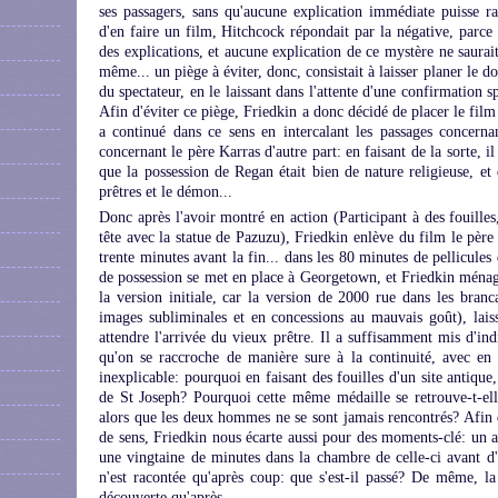
ses passagers, sans qu'aucune explication immédiate puisse ras
d'en faire un film, Hitchcock répondait par la négative, parce 
des explications, et aucune explication de ce mystère ne saurait
même... un piège à éviter, donc, consistait à laisser planer le do
du spectateur, en le laissant dans l'attente d'une confirmation s
Afin d'éviter ce piège, Friedkin a donc décidé de placer le film 
a continué dans ce sens en intercalant les passages concern
concernant le père Karras d'autre part: en faisant de la sorte, il
que la possession de Regan était bien de nature religieuse, et 
prêtres et le démon...
Donc après l'avoir montré en action (Participant à des fouilles
tête avec la statue de Pazuzu), Friedkin enlève du film le père
trente minutes avant la fin... dans les 80 minutes de pellicules d
de possession se met en place à Georgetown, et Friedkin mén
la version initiale, car la version de 2000 rue dans les bran
images subliminales et en concessions au mauvais goût), lais
attendre l'arrivée du vieux prêtre. Il a suffisamment mis d'in
qu'on se raccroche de manière sure à la continuité, avec en 
inexplicable: pourquoi en faisant des fouilles d'un site antique
de St Joseph? Pourquoi cette même médaille se retrouve-t-el
alors que les deux hommes ne se sont jamais rencontrés? Afin 
de sens, Friedkin nous écarte aussi pour des moments-clé: un
une vingtaine de minutes dans la chambre de celle-ci avant d'
n'est racontée qu'après coup: que s'est-il passé? De même, la 
découverte qu'après...