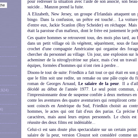
pour redresser la situation avec l'aide de son associé, son bea
suicide... Manzon prend la fuite.
A Elizabeth, New Jersey, un groupe d'Irlandais attaquent un pr
bingo. Dans la confusion, un prêtre est touché... La voiture
d'entre eux, Jackie Scanlon (Roy Scheider) en réchappe. Mais i
était la paroisse d'un mafieux, dont le frère est justement le prêt
Ces quatre hommes se retrouvent tous, des mois plus tard, au 
dans un petit village où ils végètent, séparément, sous de faus
crochet d'une compagnie Américaine qui organise des forages
chercher du personnel au village. Un jour, une explosion sur le
acheminer de la nitroglycérine sur place, mais c'est un travail
équipes, formées d'hommes qui n'ont rien à perdre...
Disons-le tout de suite: Friedkin a fait tout ce qui était en son 
que le film soit une redite, un remake ou une pâle copie du
roman de Georges Arnaud,
Le salaire de la peur
. Il a d'a
décédé au début de l'année 1977. Le seul point commun, a
1924)
l'impressionnante dose de suspense confiée à deux metteurs en
conte les aventures des quatre aventuriers qui rempliront cette
sont coincés en Amérique du Sud, Friedkin choisit au contr
4)
hommes, le actes qui ont fait d'eux des parias. Ca précise 
caractères, mais aussi leurs enjeux personnels. Le choix est
réussite des deux films est indéniable...
Celui-ci est sans doute plus spectaculaire sur un certain point:
salaire de la peur, version Clouzot soit considéré comme un