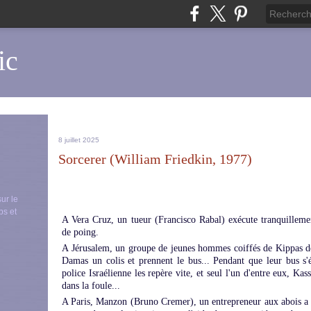
ic
8 juillet 2025
Sorcerer (William Friedkin, 1977)
sur le
ps et
A Vera Cruz, un tueur (Francisco Rabal) exécute tranquille
de poing.
A Jérusalem, un groupe de jeunes hommes coiffés de Kippas d
Damas un colis et prennent le bus... Pendant que leur bus s'é
police Israélienne les repère vite, et seul l'un d'entre eux, Ka
dans la foule...
A Paris, Manzon (Bruno Cremer), un entrepreneur aux abois a f