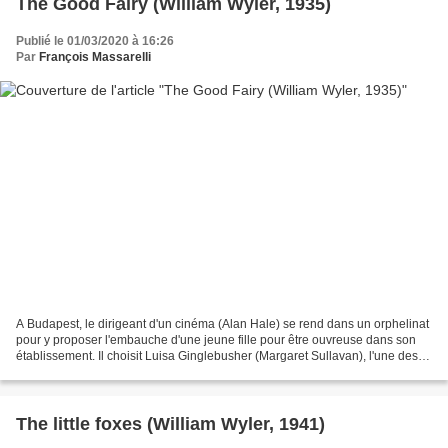
The Good Fairy (William Wyler, 1935)
Publié le 01/03/2020 à 16:26
Par
François Massarelli
A Budapest, le dirigeant d'un cinéma (Alan Hale) se rend dans un orphelinat
pour y proposer l'embauche d'une jeune fille pour être ouvreuse dans son
établissement. Il choisit Luisa Ginglebusher (Margaret Sullavan), l'une des
plus âgées, mais aussi des...
The little foxes (William Wyler, 1941)