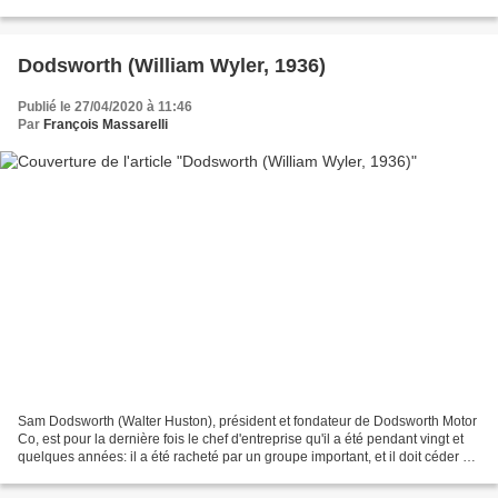
qi fait partie de la combine:...
Dodsworth (William Wyler, 1936)
Publié le 27/04/2020 à 11:46
Par
François Massarelli
Sam Dodsworth (Walter Huston), président et fondateur de Dodsworth Motor
Co, est pour la dernière fois le chef d'entreprise qu'il a été pendant vingt et
quelques années: il a été racheté par un groupe important, et il doit céder sa
place... Le film commence...