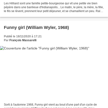
Les Hilliard sont une famille petite-bourgeoise qui vit une petite vie bien
pépère dans une banlieue d'Indianapolis... Le matin, le père, la mère, la fille,
le fils se lèvent, prennent leur petit déjeuner, et se chamaillent un peu. Ralph
(Richard Eyer),...
Funny girl (William Wyler, 1968)
Publié le 18/11/2020 à 17:21
Par
François Massarelli
Sorti à l'automne 1968, Funny girl vient au bout d'une part d'un cycle de