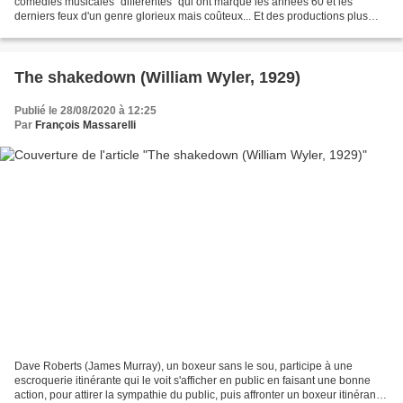
comédies musicales "différentes" qui ont marqué les années 60 et les
derniers feux d'un genre glorieux mais coûteux... Et des productions plus
avant-gardistes comme Sweet Charity,...
The shakedown (William Wyler, 1929)
Publié le 28/08/2020 à 12:25
Par
François Massarelli
Dave Roberts (James Murray), un boxeur sans le sou, participe à une
escroquerie itinérante qui le voit s'afficher en public en faisant une bonne
action, pour attirer la sympathie du public, puis affronter un boxeur itinérant