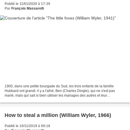
Publié le 11/01/2020 à 17:39
Par
François Massarelli
1900, dans une petite bourgade du Sud, les trois enfants de la famille
Hubbard ont grandi: il y a l'aîné, Ben (Charles Dingle), qui ne s'est pas
marié, mais qui sait si bien utiliser les mariages des autres et leur
progéniture: par exemple il a certainement...
How to steal a million (William Wyler, 1966)
Publié le 10/11/2019 à 09:18